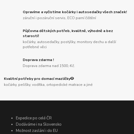
Opravíme a vyčistíme kočárky i autosedačky všech značek!
záruční i pozáruční servis, ECO parní čištění
Půjčovna dětských potřeb, kvalitně, výhodně a bez
starostí!
kočárky, autosedačky, postýlky, monitory dechu a další
potřebné věci
Doprava zdarma !
Doprava zdarma nad 1500,-Kč.
Kvalitní potřeby pro domací mazlíčky🐶
kočárky, pelíšky, vodítka, ortopedické matrace a jiné
Expedice po celé ČR
Dodáváme i na Slovensko
Možnost zaslání i do EU