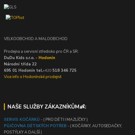
VELKOOBCHOD A MALOOBCHOD
Prodejna a servisní středisko pro ČR a SR:
DuDu Kids s.r.o. -
Hodonín
Národní třída 22
695 01 Hodonín tel.
518 346 725
+420
Vice info o Hodonínské prodejně
NAŠE SLUŽBY ZÁKAZNÍKŮM👶:
SERVIS KOČÁRKŮ
- ( PRO DĚTI I MAZLÍČKY )
PŮJČOVNA DĚTSKÝCH POTŘEB
- ( KOČÁRKY, AUTOSEDAČKY,
POSTÝLKY A DALŠÍ )