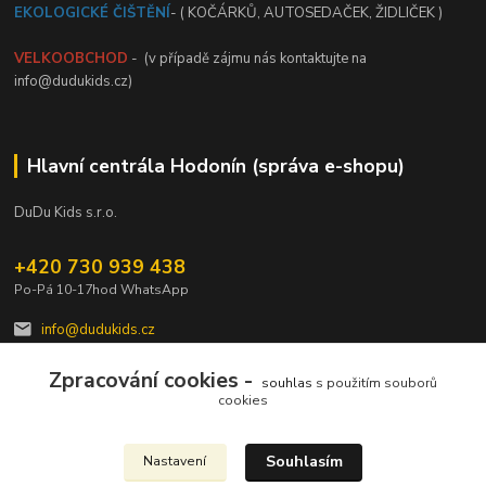
EKOLOGICKÉ ČIŠTĚNÍ
- ( KOČÁRKŮ, AUTOSEDAČEK, ŽIDLIČEK )
VELKOOBCHOD
- (v případě zájmu nás kontaktujte na
info@dudukids.cz)
Hlavní centrála Hodonín (správa e-shopu)
DuDu Kids s.r.o.
+420 730 939 438
Po-Pá 10-17hod WhatsApp
info@dudukids.cz
Zpracování cookies -
souhlas
s použitím souborů
cookies
Souhlasím
Nastavení
Upravit sběr cookies.