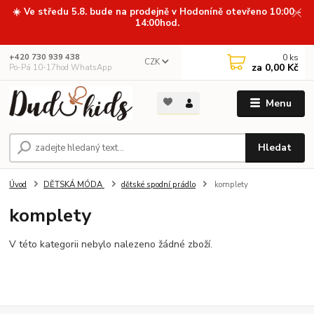
☀️ Ve středu 5.8. bude na prodejně v Hodoníně otevřeno 10:00 -
14:00hod.
0
ks
+420 730 939 438
CZK
za
0,00 Kč
Po-Pá 10-17hod WhatsApp
Menu
Hledat
Úvod
DĚTSKÁ MÓDA
dětské spodní prádlo
komplety
komplety
V této kategorii nebylo nalezeno žádné zboží.