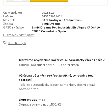
Číslo produktu:
0013312
EAN kód:
843562921424
Materiál:
50 % bavlny a 50 % bambusu
Značka:
BimbiDreams
GPSR + výrobce:
Bimbi Dreams Pol. Industrial Els Algars C/ Onil10
03820 Cocentaina Spain
Hlídat cenu / dostupnost
Do oblíbených
Opravíme a vyčistíme kočárky i autosedačky všech značek!
záruční i pozáruční servis, ECO parní čištění
Půjčovna dětských potřeb, kvalitně, výhodně a bez
starostí!
kočárky, autosedačky, postýlky, monitory dechu a další
potřebné věci
Doprava zdarma !
Doprava zdarma nad 1500,-Kč.