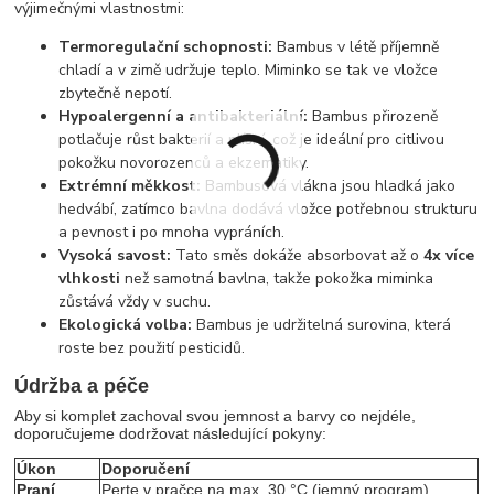
výjimečnými vlastnostmi:
Termoregulační schopnosti:
Bambus v létě příjemně
chladí a v zimě udržuje teplo. Miminko se tak ve vložce
zbytečně nepotí.
Hypoalergenní a antibakteriální:
Bambus přirozeně
potlačuje růst bakterií a plísní, což je ideální pro citlivou
pokožku novorozenců a ekzematiky.
Extrémní měkkost:
Bambusová vlákna jsou hladká jako
hedvábí, zatímco bavlna dodává vložce potřebnou strukturu
a pevnost i po mnoha vypráních.
Vysoká savost:
Tato směs dokáže absorbovat až o
4x více
vlhkosti
než samotná bavlna, takže pokožka miminka
zůstává vždy v suchu.
Ekologická volba:
Bambus je udržitelná surovina, která
roste bez použití pesticidů.
Údržba a péče
Aby si komplet zachoval svou jemnost a barvy co nejdéle,
doporučujeme dodržovat následující pokyny:
Úkon
Doporučení
Praní
Perte v pračce na max. 30 °C (jemný program).