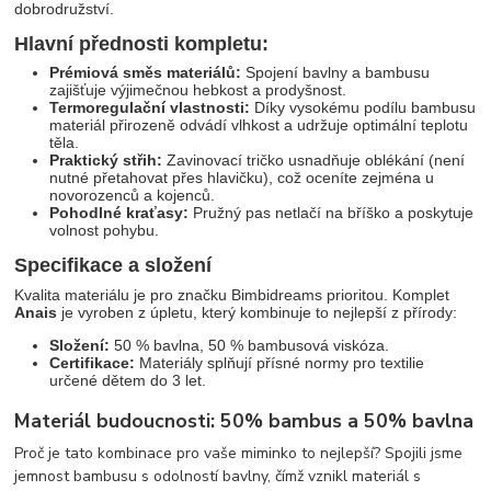
dobrodružství.
Hlavní přednosti kompletu:
Prémiová směs materiálů:
Spojení bavlny a bambusu
zajišťuje výjimečnou hebkost a prodyšnost.
Termoregulační vlastnosti:
Díky vysokému podílu bambusu
materiál přirozeně odvádí vlhkost a udržuje optimální teplotu
těla.
Praktický střih:
Zavinovací tričko usnadňuje oblékání (není
nutné přetahovat přes hlavičku), což oceníte zejména u
novorozenců a kojenců.
Pohodlné kraťasy:
Pružný pas netlačí na bříško a poskytuje
volnost pohybu.
Specifikace a složení
Kvalita materiálu je pro značku Bimbidreams prioritou. Komplet
Anais
je vyroben z úpletu, který kombinuje to nejlepší z přírody:
Složení:
50 % bavlna, 50 % bambusová viskóza.
Certifikace:
Materiály splňují přísné normy pro textilie
určené dětem do 3 let.
Materiál budoucnosti: 50% bambus a 50% bavlna
Proč je tato kombinace pro vaše miminko to nejlepší? Spojili jsme
jemnost bambusu s odolností bavlny, čímž vznikl materiál s