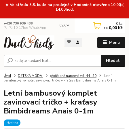
☀️ Ve středu 5.8. bude na prodejně v Hodoníně otevřeno 10:00 -
14:00hod.
0
ks
+420 730 939 438
CZK
za
0,00 Kč
Po-Pá 10-17hod WhatsApp
Menu
Hledat
Úvod
DĚTSKÁ MÓDA
předčasně narozené vel. 44 -50
Letní
bambusový komplet zavinovací tričko + kraťasy Bimbidreams Anais 0-1m
Letní bambusový komplet
zavinovací tričko + kraťasy
Bimbidreams Anais 0-1m
Novinka