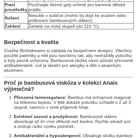
Prací
Používejte šetrné gely určené pro barevné dětské
prostředky
prádlo.
Nesušte v sušičce (mohlo by dojít ke sražení nebo
Sušení
poškození bambusových vláken).
Žehlení
Žehlete na nízký stupeň (do 110 °C).
Bezpečnost a kvalita
Značka Bimbidreams si zakládá na bezpečném designu. Všechny
použité patentky a nitě jsou navrženy tak, aby nedráždily pokožku
a byly pevně uchyceny. Bambusová složka navíc působí přirozeně
antibakteriálně, což je ideální pro alergiky a děti s atopickým
ekzémem.
Proč je bambusová viskóza v kolekci Anais
výjimečná?
Přirozená termoregulace:
Bambus má schopnost reagovat
na tělesnou teplotu. V létě dokáže pokožku ochladit o 2 až 3
stupně, zatímco v zimě příjemně hřeje.
Extrémní savost a prodyšnost:
Bambusové vlákno
absorbuje až 4× více vlhkosti než bavlna. Rychle odvádí pot
a snižuje riziko vzniku potniček.
Antibakteriální a hypoalergenní:
Obsahuje složku
bamboo