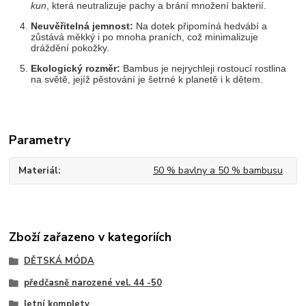
kun
, která neutralizuje pachy a brání množení bakterií.
Neuvěřitelná jemnost:
Na dotek připomíná hedvábí a
zůstává měkký i po mnoha praních, což minimalizuje
dráždění pokožky.
Ekologický rozměr:
Bambus je nejrychleji rostoucí rostlina
na světě, jejíž pěstování je šetrné k planetě i k dětem.
Parametry
Materiál
50 % bavlny a 50 % bambusu
Zboží zařazeno v kategoriích
DĚTSKÁ MÓDA
předčasně narozené vel. 44 -50
letní komplety