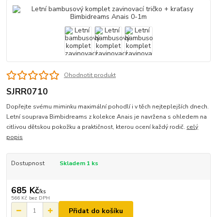
Ohodnotit produkt
SJRR0710
Dopřejte svému miminku maximální pohodlí i v těch nejteplejších dnech.
Letní souprava Bimbidreams z kolekce Anais je navržena s ohledem na
citlivou dětskou pokožku a praktičnost, kterou ocení každý rodič.
celý
popis
Dostupnost
Skladem 1 ks
685 Kč
/
ks
566 Kč
bez DPH
Přidat do košíku