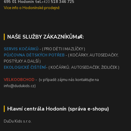
695 01 Hodonín tel.
518 346 725
+420
Vice info o Hodonínské prodejně
NAŠE SLUŽBY ZÁKAZNÍKŮM👶:
SERVIS KOČÁRKŮ
- ( PRO DĚTI I MAZLÍČKY )
PŮJČOVNA DĚTSKÝCH POTŘEB
- ( KOČÁRKY, AUTOSEDAČKY,
POSTÝLKY A DALŠÍ )
EKOLOGICKÉ ČIŠTĚNÍ
- ( KOČÁRKŮ, AUTOSEDAČEK, ŽIDLIČEK )
VELKOOBCHOD
- (v případě zájmu nás kontaktujte na
info@dudukids.cz)
Hlavní centrála Hodonín (správa e-shopu)
DuDu Kids s.r.o.