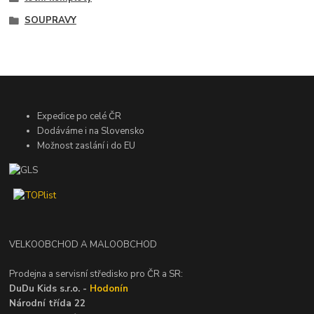
SOUPRAVY
Expedice po celé ČR
Dodáváme i na Slovensko
Možnost zaslání i do EU
VELKOOBCHOD A MALOOBCHOD
Prodejna a servisní středisko pro ČR a SR:
DuDu Kids s.r.o. -
Hodonín
Národní třída 22