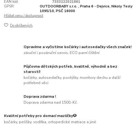
EAN kód:
7333222021861
GPSR:
OUTDOORBABY s.r.o. , Praha 6 - Dejvice, Nikoly Tesly
1095/10, PSČ 16000
Hlídat cenu / dostupnost
Do oblíbených
Opravíme a vyčistíme kočárky i autosedačky všech značek!
záruční i pozáruční servis, ECO parní čištění
Půjčovna dětských potřeb, kvalitně, výhodně a bez
starostí!
kočárky, autosedačky, postýlky, monitory dechu a další
potřebné věci
Doprava zdarma !
Doprava zdarma nad 1500,-Kč.
Kvalitní potřeby pro domací mazlíčky🐶
kočárky, pelíšky, vodítka, ortopedické matrace a jiné