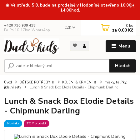
☀️ Ve středu 5.8. bude na prodejně v Hodoníně otevřeno 10:00 -
14:00hod.
0
ks
+420 730 939 438
CZK
za
0,00 Kč
Po-Pá 10-17hod WhatsApp
Menu
Hledat
Úvod
DĚTSKÉ POTŘEBY 🍼
KOJENÍ & KRMENÍ 🍼
misky, talířky,
jídelní sety
Lunch & Snack Box Elodie Details - Chipmunk Darling
Lunch & Snack Box Elodie Details
- Chipmunk Darling
Novinka
TOP produkt