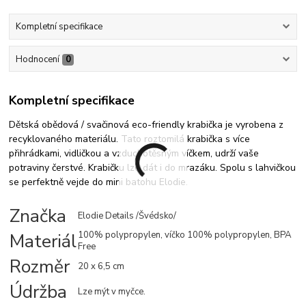
Kompletní specifikace
Hodnocení
0
Kompletní specifikace
Dětská obědová / svačinová eco-friendly krabička je vyrobena z
recyklovaného materiálu. Tato roztomilá krabička s více
přihrádkami, vidličkou a vzduchotěsným víčkem, udrží vaše
potraviny čerstvé. Krabičku lze dát i do mrazáku. Spolu s lahvičkou
se perfektně vejde do mini batohu Elodie
.
Značka
Elodie Details /Švédsko/
Materiál
100% polypropylen, víčko 100% polypropylen, BPA
Free
Rozměr
20 x 6,5 cm
Údržba
Lze mýt v myčce.