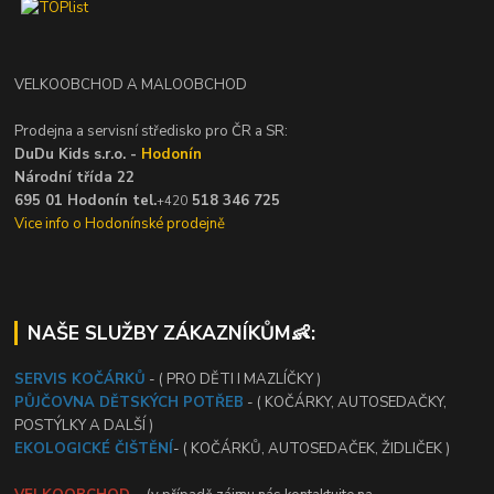
VELKOOBCHOD A MALOOBCHOD
Prodejna a servisní středisko pro ČR a SR:
DuDu Kids s.r.o. -
Hodonín
Národní třída 22
695 01 Hodonín tel.
518 346 725
+420
Vice info o Hodonínské prodejně
NAŠE SLUŽBY ZÁKAZNÍKŮM👶:
SERVIS KOČÁRKŮ
- ( PRO DĚTI I MAZLÍČKY )
PŮJČOVNA DĚTSKÝCH POTŘEB
- ( KOČÁRKY, AUTOSEDAČKY,
POSTÝLKY A DALŠÍ )
EKOLOGICKÉ ČIŠTĚNÍ
- ( KOČÁRKŮ, AUTOSEDAČEK, ŽIDLIČEK )