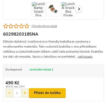
Ohodnotit produkt
60298203185NA
Dětská obědová / svačinová eco-friendly krabička je vyrobena z
recyklovaného materiálu. Tato roztomilá krabička s více přihrádkami,
vidličkou a vzduchotěsným víčkem, udrží vaše potraviny čerstvé. Krabičku
lze dát i do mrazáku. Spolu s lahvičkou se perfektně...
celý popis
Dostupnost
centrální sklad 1
490 Kč
405 Kč
bez DPH
Přidat do košíku