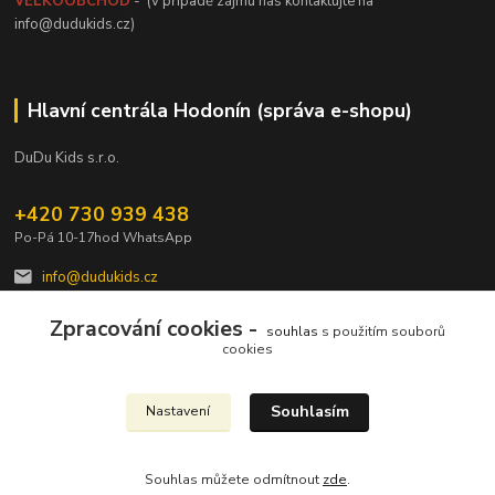
VELKOOBCHOD
- (v případě zájmu nás kontaktujte na
info@dudukids.cz)
Hlavní centrála Hodonín (správa e-shopu)
DuDu Kids s.r.o.
+420 730 939 438
Po-Pá 10-17hod WhatsApp
info@dudukids.cz
Zpracování cookies -
souhlas
s použitím souborů
cookies
Souhlasím
Nastavení
Upravit sběr cookies.
Souhlas můžete odmítnout
zde
.