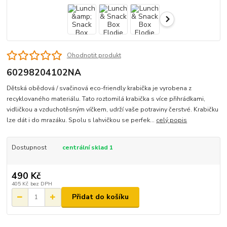
Ohodnotit produkt
60298204102NA
Dětská obědová / svačinová eco-friendly krabička je vyrobena z
recyklovaného materiálu. Tato roztomilá krabička s více přihrádkami,
vidličkou a vzduchotěsným víčkem, udrží vaše potraviny čerstvé. Krabičku
lze dát i do mrazáku. Spolu s lahvičkou se perfek...
celý popis
Dostupnost
centrální sklad 1
490 Kč
405 Kč
bez DPH
Přidat do košíku