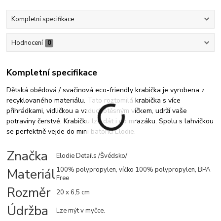
Kompletní specifikace
Hodnocení
0
Kompletní specifikace
Dětská obědová / svačinová eco-friendly krabička je vyrobena z
recyklovaného materiálu. Tato roztomilá krabička s více
přihrádkami, vidličkou a vzduchotěsným víčkem, udrží vaše
potraviny čerstvé. Krabičku lze dát i do mrazáku. Spolu s lahvičkou
se perfektně vejde do mini batohu Elodie
.
Značka
Elodie Details /Švédsko/
Materiál
100% polypropylen, víčko 100% polypropylen, BPA
Free
Rozměr
20 x 6,5 cm
Údržba
Lze mýt v myčce.