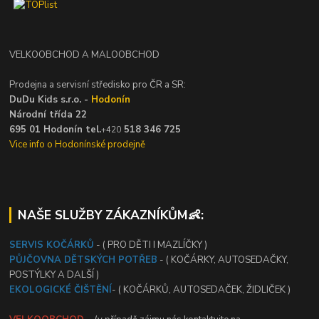
VELKOOBCHOD A MALOOBCHOD
Prodejna a servisní středisko pro ČR a SR:
DuDu Kids s.r.o. -
Hodonín
Národní třída 22
695 01 Hodonín tel.
518 346 725
+420
Vice info o Hodonínské prodejně
NAŠE SLUŽBY ZÁKAZNÍKŮM👶:
SERVIS KOČÁRKŮ
- ( PRO DĚTI I MAZLÍČKY )
PŮJČOVNA DĚTSKÝCH POTŘEB
- ( KOČÁRKY, AUTOSEDAČKY,
POSTÝLKY A DALŠÍ )
EKOLOGICKÉ ČIŠTĚNÍ
- ( KOČÁRKŮ, AUTOSEDAČEK, ŽIDLIČEK )