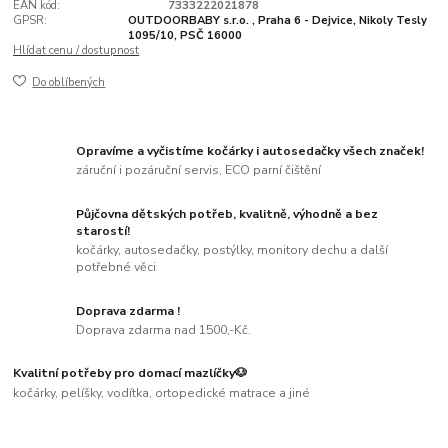
EAN kód:
7333222021878
GPSR:
OUTDOORBABY s.r.o. , Praha 6 - Dejvice, Nikoly Tesly
1095/10, PSČ 16000
Hlídat cenu / dostupnost
Do oblíbených
Opravíme a vyčistíme kočárky i autosedačky všech značek!
záruční i pozáruční servis, ECO parní čištění
Půjčovna dětských potřeb, kvalitně, výhodně a bez
starostí!
kočárky, autosedačky, postýlky, monitory dechu a další
potřebné věci
Doprava zdarma !
Doprava zdarma nad 1500,-Kč.
Kvalitní potřeby pro domací mazlíčky🐶
kočárky, pelíšky, vodítka, ortopedické matrace a jiné