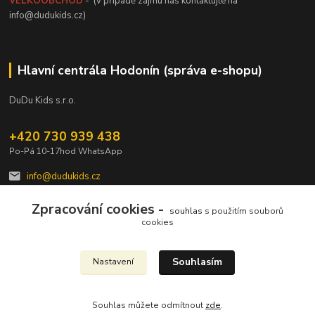
VELKOOBCHOD
- (v případě zájmu nás kontaktujte na
info@dudukids.cz)
Hlavní centrála Hodonín (správa e-shopu)
DuDu Kids s.r.o.
+420 730 939 438
Po-Pá 10-17hod WhatsApp
info@dudukids.cz
Zpracování cookies -
souhlas
s použitím souborů
cookies
Souhlasím
Nastavení
Upravit sběr cookies.
Souhlas můžete odmítnout
zde
.