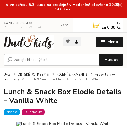
☀️ Ve středu 5.8. bude na prodejně v Hodoníně otevřeno 10:00 -
14:00hod.
0
ks
+420 730 939 438
CZK
za
0,00 Kč
Po-Pá 10-17hod WhatsApp
Menu
Hledat
Úvod
DĚTSKÉ POTŘEBY 🍼
KOJENÍ & KRMENÍ 🍼
misky, talířky,
jídelní sety
Lunch & Snack Box Elodie Details - Vanilla White
Lunch & Snack Box Elodie Details
- Vanilla White
Novinka
TOP produkt