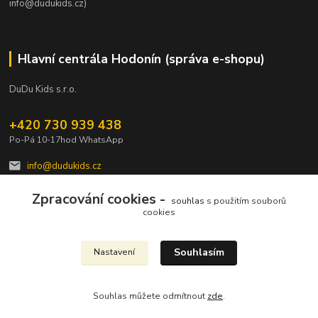
info@dudukids.cz)
Hlavní centrála Hodonín (správa e-shopu)
DuDu Kids s.r.o.
+420 730 939 438
Po-Pá 10-17hod WhatsApp
info@dudukids.cz
Zpracování cookies -
souhlas
s použitím souborů
cookies
Souhlasím
Nastavení
Upravit sběr cookies.
Souhlas můžete odmítnout
zde
.
Vytvořeno na
Eshop-rychle.cz