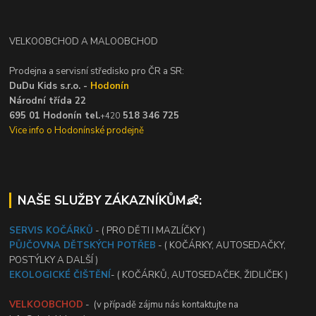
VELKOOBCHOD A MALOOBCHOD
Prodejna a servisní středisko pro ČR a SR:
DuDu Kids s.r.o. -
Hodonín
Národní třída 22
695 01 Hodonín tel.
518 346 725
+420
Vice info o Hodonínské prodejně
NAŠE SLUŽBY ZÁKAZNÍKŮM👶:
SERVIS KOČÁRKŮ
- ( PRO DĚTI I MAZLÍČKY )
PŮJČOVNA DĚTSKÝCH POTŘEB
- ( KOČÁRKY, AUTOSEDAČKY,
POSTÝLKY A DALŠÍ )
EKOLOGICKÉ ČIŠTĚNÍ
- ( KOČÁRKŮ, AUTOSEDAČEK, ŽIDLIČEK )
VELKOOBCHOD
- (v případě zájmu nás kontaktujte na