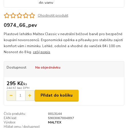
Ohodnotit produkt
0974_66_pev
Plastové lehátko Maltex Classic v neutrální béžové barvě pro bezpečné
koupání novorozenců. Ergonomická opěrka a přísavky pro stabilitu zajistí
komfort vám i miminku. Lehké, odolné a vhodné do vaniček 84 i 100 cm.
Nosnost do 8 kg.
celý popis
Dostupnost
Na objednávku
295 Kč
/
ks
244 Kč
bez DPH
Přidat do košíku
Číslo produktu:
0013144
EAN kód:
5903067004897
Výrobce:
MALTEX
Hlídat cenu / dostupnost