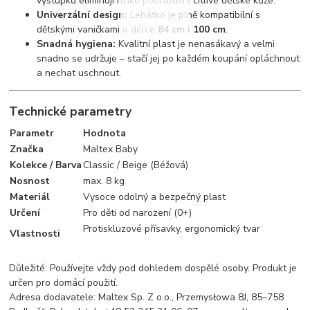
výstupků eliminují riziko podráždění citlivé dětské kůže.
Univerzální design:
Lehátko je plně kompatibilní s
dětskými vaničkami o délce
84 cm i 100 cm
.
Snadná hygiena:
Kvalitní plast je nenasákavý a velmi
snadno se udržuje – stačí jej po každém koupání opláchnout
a nechat uschnout.
Technické parametry
Parametr
Hodnota
Značka
Maltex Baby
Kolekce / Barva
Classic / Beige (Béžová)
Nosnost
max. 8 kg
Materiál
Vysoce odolný a bezpečný plast
Určení
Pro děti od narození (0+)
Protiskluzové přísavky, ergonomický tvar
Vlastnosti
Důležité: Používejte vždy pod dohledem dospělé osoby. Produkt je
určen pro domácí použití.
Adresa dodavatele: Maltex Sp. Z o.o., Przemysłowa 8J, 85–758