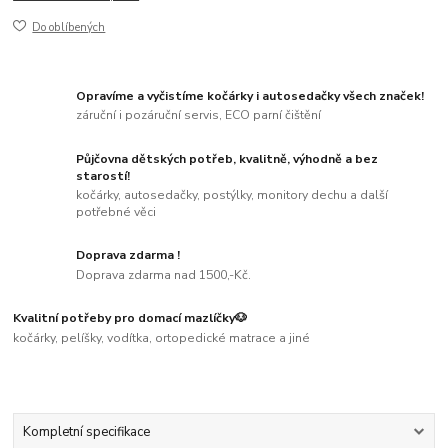
Do oblíbených
Opravíme a vyčistíme kočárky i autosedačky všech značek!
záruční i pozáruční servis, ECO parní čištění
Půjčovna dětských potřeb, kvalitně, výhodně a bez
starostí!
kočárky, autosedačky, postýlky, monitory dechu a další
potřebné věci
Doprava zdarma !
Doprava zdarma nad 1500,-Kč.
Kvalitní potřeby pro domací mazlíčky🐶
kočárky, pelíšky, vodítka, ortopedické matrace a jiné
Kompletní specifikace