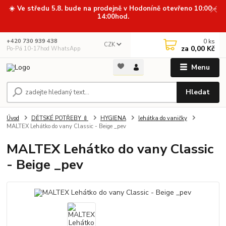
☀️ Ve středu 5.8. bude na prodejně v Hodoníně otevřeno 10:00 -
14:00hod.
0
ks
+420 730 939 438
CZK
za
0,00 Kč
Po-Pá 10-17hod WhatsApp
Menu
Hledat
Úvod
DĚTSKÉ POTŘEBY 🍼
HYGIENA
lehátka do vaničky
MALTEX Lehátko do vany Classic - Beige _pev
MALTEX Lehátko do vany Classic
- Beige _pev