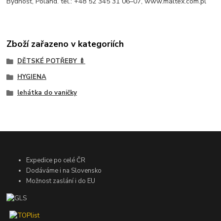
Bydhošť, Poland. tel.: +48 52 345 31 06–07, www.maltex.com.pl
Zboží zařazeno v kategoriích
DĚTSKÉ POTŘEBY 🍼
HYGIENA
lehátka do vaničky
Expedice po celé ČR
Dodáváme i na Slovensko
Možnost zaslání i do EU