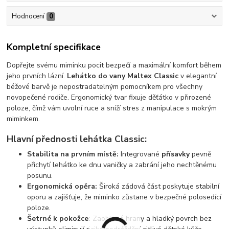
Hodnocení
0
Kompletní specifikace
Dopřejte svému miminku pocit bezpečí a maximální komfort během
jeho prvních lázní.
Lehátko do vany Maltex Classic
v elegantní
béžové barvě je nepostradatelným pomocníkem pro všechny
novopečené rodiče. Ergonomický tvar fixuje děťátko v přirozené
poloze, čímž vám uvolní ruce a sníží stres z manipulace s mokrým
miminkem.
Hlavní přednosti lehátka Classic:
Stabilita na prvním místě:
Integrované
přísavky
pevně
přichytí lehátko ke dnu vaničky a zabrání jeho nechtěnému
posunu.
Ergonomická opěra:
Široká zádová část poskytuje stabilní
oporu a zajišťuje, že miminko zůstane v bezpečné polosedící
poloze.
Šetrné k pokožce:
Zaoblené hrany a hladký povrch bez