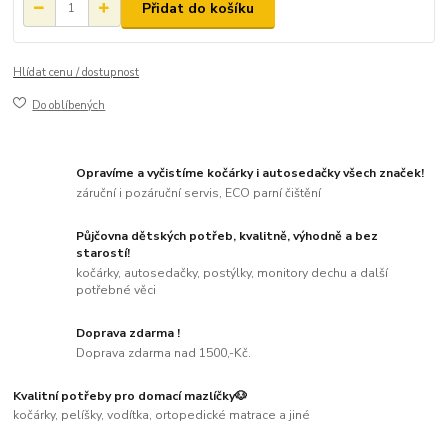
Přidat do košíku
Hlídat cenu / dostupnost
Do oblíbených
Opravíme a vyčistíme kočárky i autosedačky všech značek!
záruční i pozáruční servis, ECO parní čištění
Půjčovna dětských potřeb, kvalitně, výhodně a bez
starostí!
kočárky, autosedačky, postýlky, monitory dechu a další
potřebné věci
Doprava zdarma !
Doprava zdarma nad 1500,-Kč.
Kvalitní potřeby pro domací mazlíčky🐶
kočárky, pelíšky, vodítka, ortopedické matrace a jiné