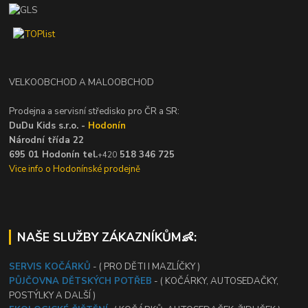
VELKOOBCHOD A MALOOBCHOD
Prodejna a servisní středisko pro ČR a SR:
DuDu Kids s.r.o. -
Hodonín
Národní třída 22
695 01 Hodonín tel.
518 346 725
+420
Vice info o Hodonínské prodejně
NAŠE SLUŽBY ZÁKAZNÍKŮM👶:
SERVIS KOČÁRKŮ
- ( PRO DĚTI I MAZLÍČKY )
PŮJČOVNA DĚTSKÝCH POTŘEB
- ( KOČÁRKY, AUTOSEDAČKY,
POSTÝLKY A DALŠÍ )