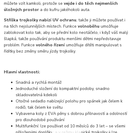
můžete vzít kamkoli, protože se
vejde i do těch nejmenších
úložných prostor
a do kufru jakéhokoli auta.
Stříška trojkolky nabízí UV ochranu
, takže ji můžete používat i
na těch nejslunnějších místech. Funkce
volnoběhu
umožňuje
zablokovat kolo tak, aby se přední kolo neotáčelo, i když váš malý
šlapká, takže používání produktu menšími dětmi nepředstavuje
problém. Funkce
volného řízení
umožňuje dítěti manipulovat s
řídítky bez změny směru jízdy trojkolky.
Hlavní vlastnosti:
Snadná a rychlá montáž
Jednoduché složení do kompaktní podoby, snadno
skladovatelná kdekoli
Otočné sedadlo nabízející polohu pro spánek jak čelem k
rodiči, tak čelem ke světu
Vybavena koly z EVA pěny s dobrou přilnavostí a odolností
pro dlouhodobé používání
Multifunkční: lze používat od 10 měsíců do 3 let – se všemi
přiloženými doplňky; a v režimu klasické trojkolky ji lze