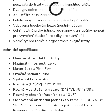
používat i do 5 let v závislosti na konstituci dítěte
Dva typy opěrek nohou podle věku dítěte
XXL stříška s UV ochranou
Polstrovaný potah sedadla a opěradla pro extra pohodlí
Vybavena 5bodovým bezpečnostním pásem
Odnímatelné prvky (stříška, ochranný kruh, opěrky nohou)
pro vytvoření klasické trojkolky pro starší děti
Vodící tyč pro rodiče a ergonomické dvojité brzdy
echnické specifikace:
Hmotnost produktu:
9.6 kg
Maximální nosnost:
25 kg
Materiál kol:
Pěna EVA
Otočné sedadlo:
Ano
Systém skládání:
Ano
Rozměry (D*Š*V):
72*49*100 cm
Rozměry ve složeném stavu (D*Š*V):
78*49*39 cm
Rozměry předních/zadních kol:
10''/8''
Odpovědná obchodní jednotka v rámci EU:
DHSBABY
SRL, Str. Santuhalm nr. 35A, Corp A, 330004 Deva,
Rumunsko / office@smart-baby.ro