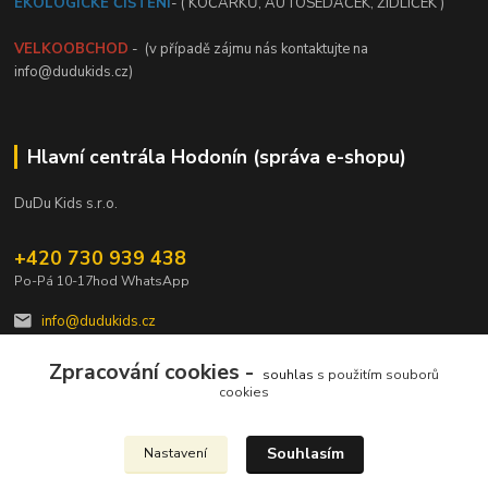
EKOLOGICKÉ ČIŠTĚNÍ
- ( KOČÁRKŮ, AUTOSEDAČEK, ŽIDLIČEK )
VELKOOBCHOD
- (v případě zájmu nás kontaktujte na
info@dudukids.cz)
Hlavní centrála Hodonín (správa e-shopu)
DuDu Kids s.r.o.
+420 730 939 438
Po-Pá 10-17hod WhatsApp
info@dudukids.cz
Zpracování cookies -
souhlas
s použitím souborů
cookies
Souhlasím
Nastavení
Upravit sběr cookies.