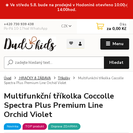
☀️ Ve středu 5.8. bude na prodejně v Hodoníně otevřeno 10:00 -
14:00hod.
0
ks
+420 730 939 438
CZK
za
0,00 Kč
Po-Pá 10-17hod WhatsApp
Menu
Hledat
Úvod
HRAČKY & ZÁBAVA
Tříkolky
Multifunkční tříkolka Coccolle
Spectra Plus Premium Line Orchid Violet
Multifunkční tříkolka Coccolle
Spectra Plus Premium Line
Orchid Violet
Novinka
TOP produkt
Doprava ZDARMA