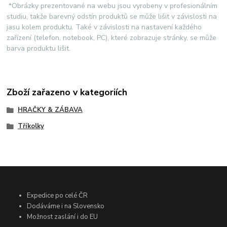
*Obrázky prezentované na webu jsou vyrobeny v profesionálním
studiu, takže barevný odstín produktů se může lišit v závislosti na
jasu kolem produktu. Také v závislosti na nastavení každého
zařízení (telefon, notebook, PC), které zobrazuje stránky, se může
barva produktu lišit.
Zboží zařazeno v kategoriích
HRAČKY & ZÁBAVA
Tříkolky
Expedice po celé ČR
Dodáváme i na Slovensko
Možnost zaslání i do EU