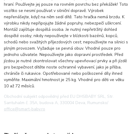
hraní. Používejte jej pouze na rovném povrchu bez překážek! Toto
vozítko se nesmí používat v silniční dopravě. Výrobek
nepřenášejte, když na něm sedí dítě. Tato hračka nemá brzdu. K
výrobku nikdy nepřipojujte žádné popruhy, nebezpečí uškrcení.
Montáž zajišťuje dospělá osoba. Je nutný nepřetržitý dohled
dospělé osoby; nikdy nepoužívejte v blízkosti bazénů, kopců,
schodů nebo svažitých příjezdových cest; nepoužívejte na silnici s
plným provozem. Vyžaduje se pevná obuv. Vhodné pouze pro
jednoho uživatele. Nepoužívejte jako dopravní prostředek. Před
jízdou je nutné zkontrolovat všechny upevňovací prvky a při jízdě
pro bezpečnost dítěte noste ochranné vybavení, jako je přilba,
chrániče či rukavice. Opotřebované nebo poškozené díly ihned
vyměňte. Maximální hmotnost je 25 kg. Vhodné pro děti ve věku
10 až 72 měsíců.
Obchodní subjekt odpovědný před EU DHSBABY SRL, Str.
Santuhalm č. 35A, budova A, 330004 Deva, Rumunsko/
office@smart-baby.ro