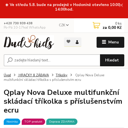
☀️ Ve středu 5.8. bude na prodejně v Hodoníně otevřeno 10:00 -
14:00hod.
0
ks
+420 730 939 438
CZK
za
0,00 Kč
Po-Pá 10-17hod WhatsApp
Menu
Hledat
Úvod
HRAČKY & ZÁBAVA
Tříkolky
Qplay Nova Deluxe
multifunkční skládací tříkolka s příslušenstvím ecru
Qplay Nova Deluxe multifunkční
skládací tříkolka s příslušenstvím
ecru
Novinka
TOP produkt
Doprava ZDARMA