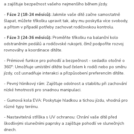
a zajišťuje bezpečnost vašeho nejmenšího během jízdy.
-
Fáze 2 (18-24 měsíců):
Jakmile vaše dítě začne samostatně
šlapat, můžete tříkolku upravit tak, aby mu poskytla více svobody,
a přitom v případě potřeby zachovat rodičovskou kontrolu.
- Fáze 3 (24-36 měsíců):
Proměňte tříkolku na balanční kolo
odstraněním pedálů a rodičovské rukojeti, čímž podpoříte rozvoj
rovnováhy a koordinace dítěte.
- Prémiové funkce pro pohodlí a bezpečnost - sedadlo otočné o
360°: Umožňuje umístění dítěte buď čelem k rodiči nebo po směru
jízdy, což usnadňuje interakci a přizpůsobení preferencím dítěte.
- Pevný hliníkový rám: Zajišťuje odolnost a stabilitu při zachování
nízké hmotnosti pro snadnou manipulaci.
- Gumová kola EVA: Poskytuje hladkou a tichou jízdu, vhodná pro
různé typy terénu.
- Nastavitelná stříška s UV ochranou: Chrání vaše dítě před
škodlivými slunečními paprsky a zajišťuje pohodlí ve slunečných
dnech.