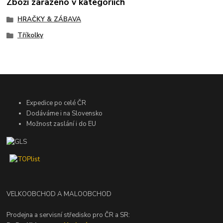
Zboží zařazeno v kategoriích
HRAČKY & ZÁBAVA
Tříkolky
Expedice po celé ČR
Dodáváme i na Slovensko
Možnost zaslání i do EU
VELKOOBCHOD A MALOOBCHOD
Prodejna a servisní středisko pro ČR a SR: