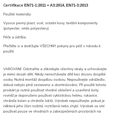
Certifikace
EN71-1:2011 + A3:2014, EN71-3:2013
Použité materiály:
Vysoce pevný plast, ocel, ostatní kovy, textilní komponenty
(polyester, směs polyesteru)
Péče a údržba:
Přečtěte si a dodržujte VŠECHNY pokyny pro péči v návodu k
použití.
VAROVÁNÍ: Odstraňte a zlikvidujte všechny obaly a uchovávejte
je mimo dosah dětí. Nikdy nenechávejte dítě bez dozoru dospělé
osoby. Nutná montáž dospělou osobou. Nepoužívejte odrážedlo,
dokud nebylo plně sestaveno a zkontrolováno. Při použití tohoto
produkt je nutné používat vhodné oblečení a uzavřené boty;
rovněž je doporučeno používat cyklistickou helmu, rukavice,
chrániče kolen a chrániče loktů. Výrobek nepoužívejte, pokud je
některá jeho část rozbitá, roztržená nebo chybí. Výrobek se smí
používat pouze ve vhodných a zabezpečených prostorách na