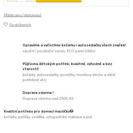
Hlídat cenu / dostupnost
Do oblíbených
Opravíme a vyčistíme kočárky i autosedačky všech značek!
záruční i pozáruční servis, ECO parní čištění
Půjčovna dětských potřeb, kvalitně, výhodně a bez
starostí!
kočárky, autosedačky, postýlky, monitory dechu a další
potřebné věci
Doprava zdarma !
Doprava zdarma nad 1500,-Kč.
Kvalitní potřeby pro domací mazlíčky🐶
kočárky, pelíšky, vodítka, ortopedické matrace a jiné