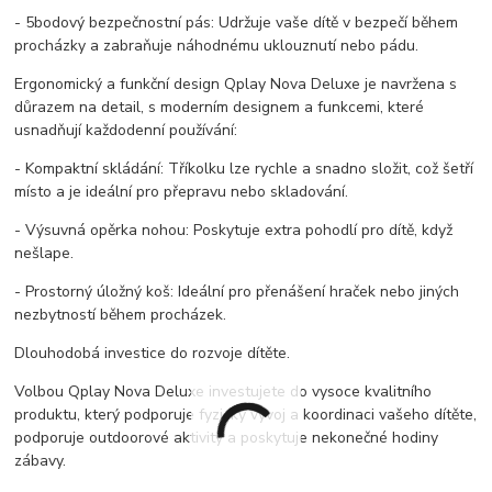
- 5bodový bezpečnostní pás: Udržuje vaše dítě v bezpečí během
procházky a zabraňuje náhodnému uklouznutí nebo pádu.
Ergonomický a funkční design Qplay Nova Deluxe je navržena s
důrazem na detail, s moderním designem a funkcemi, které
usnadňují každodenní používání:
- Kompaktní skládání: Tříkolku lze rychle a snadno složit, což šetří
místo a je ideální pro přepravu nebo skladování.
- Výsuvná opěrka nohou: Poskytuje extra pohodlí pro dítě, když
nešlape.
- Prostorný úložný koš: Ideální pro přenášení hraček nebo jiných
nezbytností během procházek.
Dlouhodobá investice do rozvoje dítěte.
Volbou Qplay Nova Deluxe investujete do vysoce kvalitního
produktu, který podporuje fyzický vývoj a koordinaci vašeho dítěte,
podporuje outdoorové aktivity a poskytuje nekonečné hodiny
zábavy.