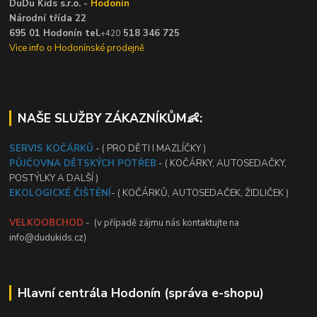
DuDu Kids s.r.o. -
Hodonín
Národní třída 22
695 01 Hodonín tel.
518 346 725
+420
Vice info o Hodonínské prodejně
NAŠE SLUŽBY ZÁKAZNÍKŮM👶:
SERVIS KOČÁRKŮ
- ( PRO DĚTI I MAZLÍČKY )
PŮJČOVNA DĚTSKÝCH POTŘEB
- ( KOČÁRKY, AUTOSEDAČKY,
POSTÝLKY A DALŠÍ )
EKOLOGICKÉ ČIŠTĚNÍ
- ( KOČÁRKŮ, AUTOSEDAČEK, ŽIDLIČEK )
VELKOOBCHOD
- (v případě zájmu nás kontaktujte na
info@dudukids.cz)
Hlavní centrála Hodonín (správa e-shopu)