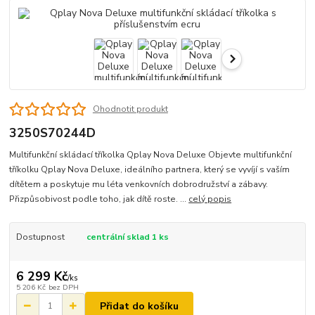
Ohodnotit produkt
3250S70244D
Multifunkční skládací tříkolka Qplay Nova Deluxe Objevte multifunkční
tříkolku Qplay Nova Deluxe, ideálního partnera, který se vyvíjí s vaším
dítětem a poskytuje mu léta venkovních dobrodružství a zábavy.
Přizpůsobivost podle toho, jak dítě roste. ...
celý popis
Dostupnost
centrální sklad 1 ks
6 299 Kč
/
ks
5 206 Kč
bez DPH
Přidat do košíku