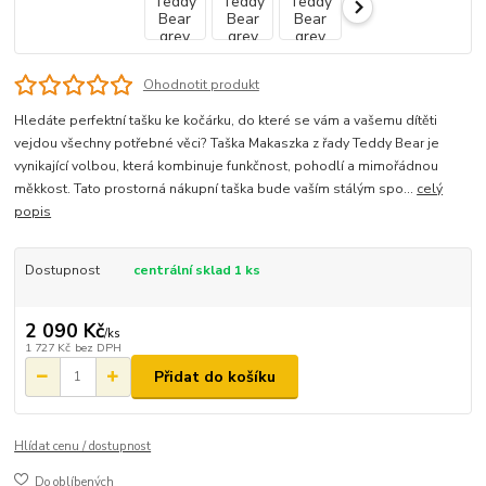
Ohodnotit produkt
Hledáte perfektní tašku ke kočárku, do které se vám a vašemu dítěti
vejdou všechny potřebné věci? Taška Makaszka z řady Teddy Bear je
vynikající volbou, která kombinuje funkčnost, pohodlí a mimořádnou
měkkost. Tato prostorná nákupní taška bude vaším stálým spo...
celý
popis
Dostupnost
centrální sklad 1 ks
2 090 Kč
/
ks
1 727 Kč
bez DPH
Přidat do košíku
Hlídat cenu / dostupnost
Do oblíbených