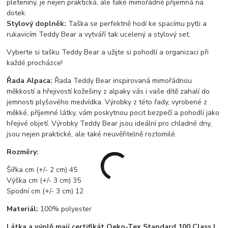
pleteniny, je nejen praktická, ale také mimořádně příjemná na
dotek.
Stylový doplněk:
Taška se perfektně hodí ke spacímu pytli a
rukavicím Teddy Bear a vytváří tak ucelený a stylový set.
Vyberte si tašku Teddy Bear a užijte si pohodlí a organizaci při
každé procházce!
Řada Alpaca:
Řada Teddy Bear inspirovaná mimořádnou
měkkostí a hřejivostí kožešiny z alpaky vás i vaše dítě zahalí do
jemnosti plyšového medvídka. Výrobky z této řady, vyrobené z
měkké, příjemné látky, vám poskytnou pocit bezpečí a pohodlí jako
hřejivé objetí. Výrobky Teddy Bear jsou ideální pro chladné dny,
jsou nejen praktické, ale také neuvěřitelně roztomilé.
Rozměry:
Šířka cm (+/- 2 cm) 45
Výška cm (+/- 3 cm) 35
Spodní cm (+/- 3 cm) 12
Materiál:
100% polyester
Látka a výplň mají certifikát Oeko-Tex Standard 100 Class I.