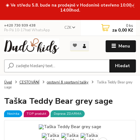
☀️ Ve středu 5.8. bude na prodejně v Hodoníně otevřeno 10:00 -
14:00hod.
0
ks
+420 730 939 438
CZK
za
0,00 Kč
Po-Pá 10-17hod WhatsApp
Menu
Hledat
Úvod
CESTOVÁNÍ
cestovní & sportovní tašky
Taška Teddy Bear grey
sage
Taška Teddy Bear grey sage
Novinka
TOP produkt
Doprava ZDARMA