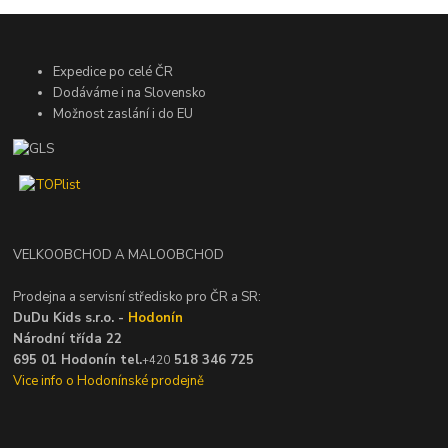
Expedice po celé ČR
Dodáváme i na Slovensko
Možnost zaslání i do EU
VELKOOBCHOD A MALOOBCHOD
Prodejna a servisní středisko pro ČR a SR:
DuDu Kids s.r.o. -
Hodonín
Národní třída 22
695 01 Hodonín tel.
518 346 725
+420
Vice info o Hodonínské prodejně