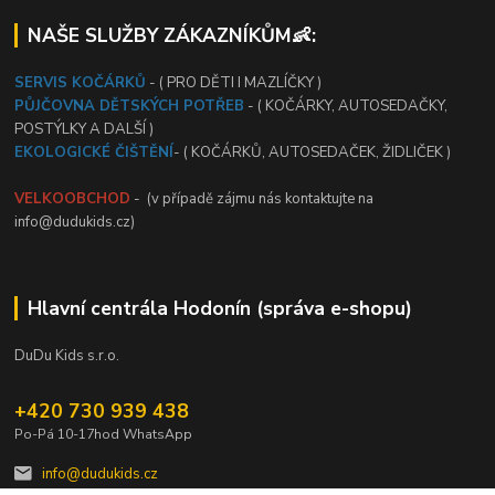
NAŠE SLUŽBY ZÁKAZNÍKŮM👶:
SERVIS KOČÁRKŮ
- ( PRO DĚTI I MAZLÍČKY )
PŮJČOVNA DĚTSKÝCH POTŘEB
- ( KOČÁRKY, AUTOSEDAČKY,
POSTÝLKY A DALŠÍ )
EKOLOGICKÉ ČIŠTĚNÍ
- ( KOČÁRKŮ, AUTOSEDAČEK, ŽIDLIČEK )
VELKOOBCHOD
- (v případě zájmu nás kontaktujte na
info@dudukids.cz)
Hlavní centrála Hodonín (správa e-shopu)
DuDu Kids s.r.o.
+420 730 939 438
Po-Pá 10-17hod WhatsApp
info@dudukids.cz