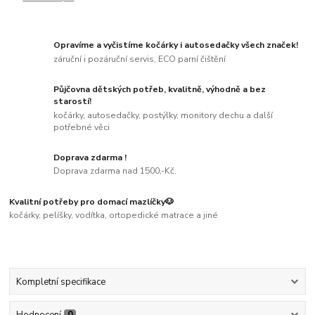
Opravíme a vyčistíme kočárky i autosedačky všech značek!
záruční i pozáruční servis, ECO parní čištění
Půjčovna dětských potřeb, kvalitně, výhodně a bez
starostí!
kočárky, autosedačky, postýlky, monitory dechu a další
potřebné věci
Doprava zdarma !
Doprava zdarma nad 1500,-Kč.
Kvalitní potřeby pro domací mazlíčky🐶
kočárky, pelíšky, vodítka, ortopedické matrace a jiné
Kompletní specifikace
Hodnocení
0