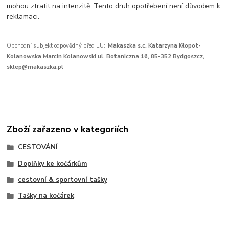
mohou ztratit na intenzitě. Tento druh opotřebení není důvodem k
reklamaci.
Obchodní subjekt odpovědný před EU:
Makaszka s.c. Katarzyna Kłopot-
Kolanowska Marcin Kolanowski ul. Botaniczna 16, 85-352 Bydgoszcz,
sklep@makaszka.pl
Zboží zařazeno v kategoriích
CESTOVÁNÍ
Doplňky ke kočárkům
cestovní & sportovní tašky
Tašky na kočárek