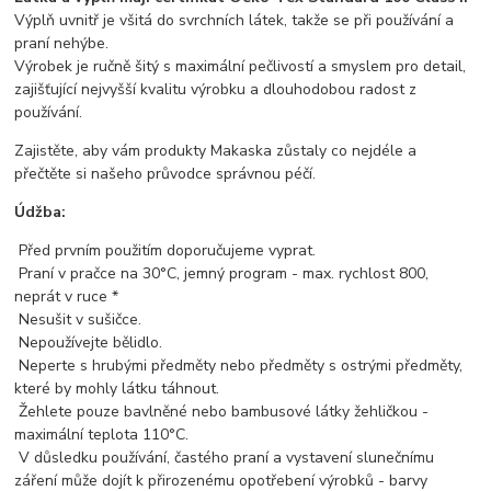
Výplň uvnitř je všitá do svrchních látek, takže se při používání a
praní nehýbe.
Výrobek je ručně šitý s maximální pečlivostí a smyslem pro detail,
zajišťující nejvyšší kvalitu výrobku a dlouhodobou radost z
používání.
Zajistěte, aby vám produkty Makaska zůstaly co nejdéle a
přečtěte si našeho průvodce správnou péčí.
Údžba:
Před prvním použitím doporučujeme vyprat.
Praní v pračce na 30°C, jemný program - max. rychlost 800,
neprát v ruce *
Nesušit v sušičce.
Nepoužívejte bělidlo.
Neperte s hrubými předměty nebo předměty s ostrými předměty,
které by mohly látku táhnout.
Žehlete pouze bavlněné nebo bambusové látky žehličkou -
maximální teplota 110°C.
V důsledku používání, častého praní a vystavení slunečnímu
záření může dojít k přirozenému opotřebení výrobků - barvy