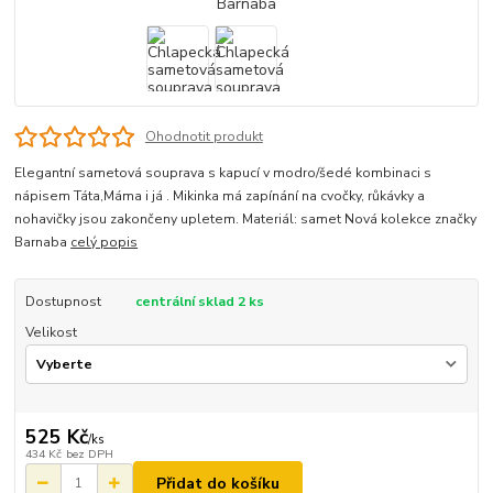
Ohodnotit produkt
Elegantní sametová souprava s kapucí v modro/šedé kombinaci s
nápisem Táta,Máma i já . Mikinka má zapínání na cvočky, růkávky a
nohavičky jsou zakončeny upletem. Materiál: samet Nová kolekce značky
Barnaba
celý popis
Dostupnost
centrální sklad 2 ks
Velikost
525 Kč
/
ks
434 Kč
bez DPH
Přidat do košíku