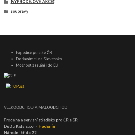
❗VÝPRODEJOVÉ AKCE❗
soupravy
Expedice po celé ČR
Dodáváme i na Slovensko
Možnost zaslání i do EU
VELKOOBCHOD A MALOOBCHOD
Prodejna a servisní středisko pro ČR a SR:
DuDu Kids s.r.o. -
Hodonín
Národní třída 22