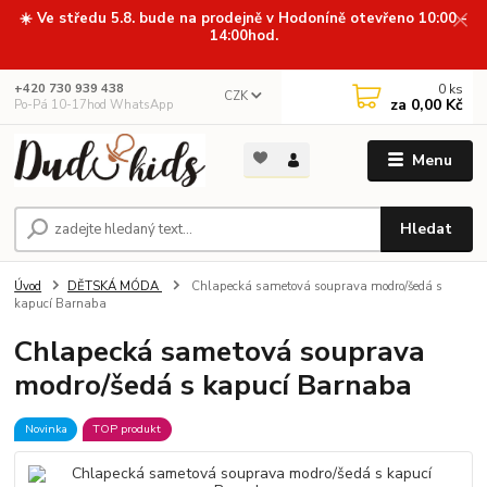
☀️ Ve středu 5.8. bude na prodejně v Hodoníně otevřeno 10:00 -
14:00hod.
0
ks
+420 730 939 438
CZK
za
0,00 Kč
Po-Pá 10-17hod WhatsApp
Menu
Hledat
Úvod
DĚTSKÁ MÓDA
Chlapecká sametová souprava modro/šedá s
kapucí Barnaba
Chlapecká sametová souprava
modro/šedá s kapucí Barnaba
Novinka
TOP produkt