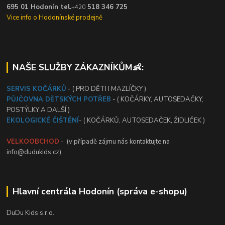
695 01 Hodonín tel.
518 346 725
+420
Vice info o Hodonínské prodejně
NAŠE SLUŽBY ZÁKAZNÍKŮM👶:
SERVIS KOČÁRKŮ
- ( PRO DĚTI I MAZLÍČKY )
PŮJČOVNA DĚTSKÝCH POTŘEB
- ( KOČÁRKY, AUTOSEDAČKY,
POSTÝLKY A DALŠÍ )
EKOLOGICKÉ ČIŠTĚNÍ
- ( KOČÁRKŮ, AUTOSEDAČEK, ŽIDLIČEK )
VELKOOBCHOD
- (v případě zájmu nás kontaktujte na
info@dudukids.cz)
Hlavní centrála Hodonín (správa e-shopu)
DuDu Kids s.r.o.