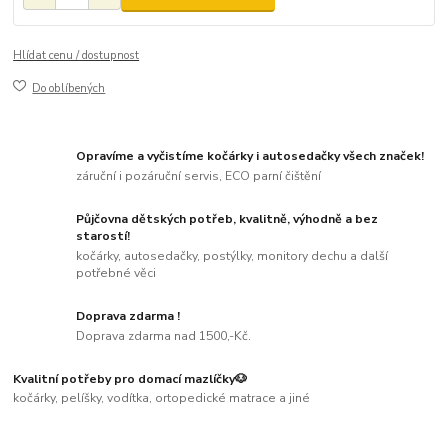
Hlídat cenu / dostupnost
Do oblíbených
Opravíme a vyčistíme kočárky i autosedačky všech značek!
záruční i pozáruční servis, ECO parní čištění
Půjčovna dětských potřeb, kvalitně, výhodně a bez
starostí!
kočárky, autosedačky, postýlky, monitory dechu a další
potřebné věci
Doprava zdarma !
Doprava zdarma nad 1500,-Kč.
Kvalitní potřeby pro domací mazlíčky🐶
kočárky, pelíšky, vodítka, ortopedické matrace a jiné