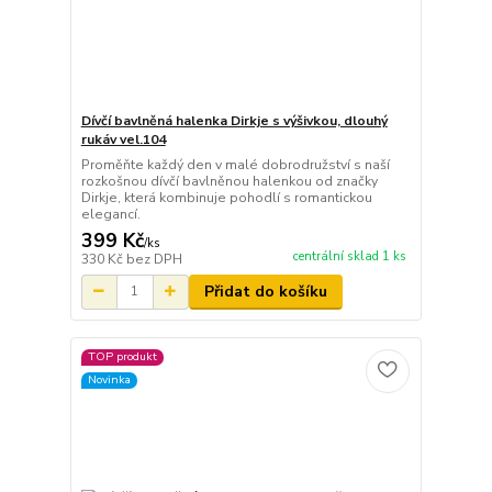
Dívčí bavlněná halenka Dirkje s výšivkou, dlouhý
rukáv vel.104
Proměňte každý den v malé dobrodružství s naší
rozkošnou dívčí bavlněnou halenkou od značky
Dirkje, která kombinuje pohodlí s romantickou
elegancí.
399 Kč
/
ks
centrální sklad 1 ks
330 Kč
bez DPH
Přidat do košíku
TOP produkt
Novinka