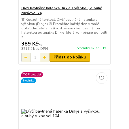
Dívčí bavlněná halenka Dirkje s výšivkou, dlouhý
rukáv vel.74
🌸 Kouzelná lehkost: Dívčí bavlněná halenka s
výšivkou (Dirkje) 🌸 Proměňte každý den v malé
dobrodružství s naší rozkošnou dívčí bavlněnou
halenkou od značky Dirkje, která kombinuje pohodlí
s
389 Kč
/
ks
centrální sklad 1 ks
321 Kč
bez DPH
Přidat do košíku
TOP produkt
Novinka