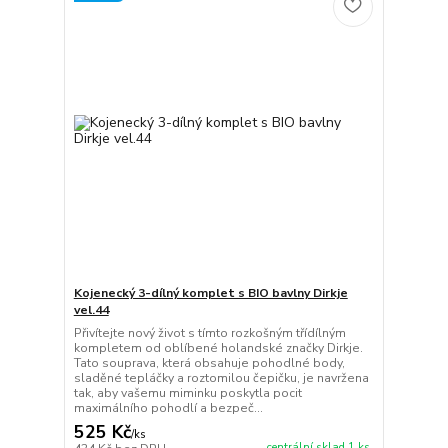
Kojenecký 3-dílný komplet s BIO bavlny Dirkje
vel.44
Přivítejte nový život s tímto rozkošným třídílným
kompletem od oblíbené holandské značky Dirkje.
Tato souprava, která obsahuje pohodlné body,
sladěné tepláčky a roztomilou čepičku, je navržena
tak, aby vašemu miminku poskytla pocit
maximálního pohodlí a bezpeč...
525 Kč
/
ks
centrální sklad 1 ks