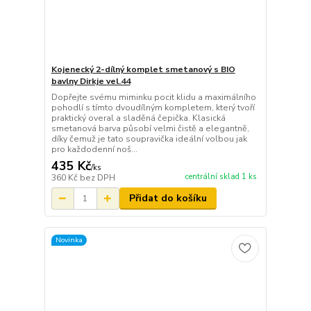
Kojenecký 2-dílný komplet smetanový s BIO
bavlny Dirkje vel.44
Dopřejte svému miminku pocit klidu a maximálního
pohodlí s tímto dvoudílným kompletem, který tvoří
praktický overal a sladěná čepička. Klasická
smetanová barva působí velmi čistě a elegantně,
díky čemuž je tato soupravička ideální volbou jak
pro každodenní noš...
435 Kč
/
ks
centrální sklad 1 ks
360 Kč
bez DPH
Přidat do košíku
Novinka