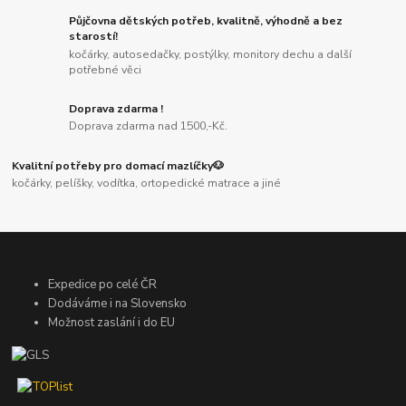
Půjčovna dětských potřeb, kvalitně, výhodně a bez
starostí!
kočárky, autosedačky, postýlky, monitory dechu a další
potřebné věci
Doprava zdarma !
Doprava zdarma nad 1500,-Kč.
Kvalitní potřeby pro domací mazlíčky🐶
kočárky, pelíšky, vodítka, ortopedické matrace a jiné
Expedice po celé ČR
Dodáváme i na Slovensko
Možnost zaslání i do EU