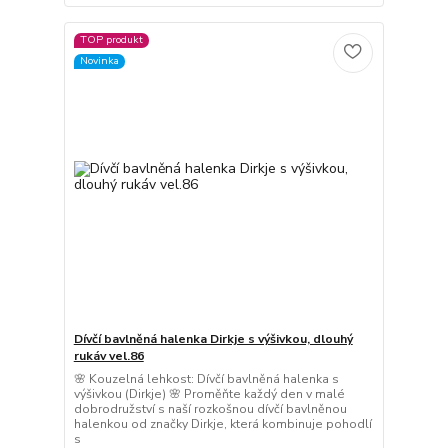
TOP produkt
Novinka
Dívčí bavlněná halenka Dirkje s výšivkou, dlouhý
rukáv vel.86
🌸 Kouzelná lehkost: Dívčí bavlněná halenka s
výšivkou (Dirkje) 🌸 Proměňte každý den v malé
dobrodružství s naší rozkošnou dívčí bavlněnou
halenkou od značky Dirkje, která kombinuje pohodlí
s