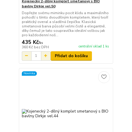
Kojenecký 2-dílný komplet smetanový s BIO
bavlny Dirkje vel.50
Dopřejte svému miminku pocit klidu a maximálního
pohodlí s tímto dvoudílným kompletem, který tvoří
praktický overal a sladěná čepička. Klasická
smetanová barva působí velmi čistě a elegantně,
díky čemuž je tato soupravička ideální volbou jak
pro každodenní noš...
435 Kč
/
ks
centrální sklad 1 ks
360 Kč
bez DPH
Přidat do košíku
Novinka