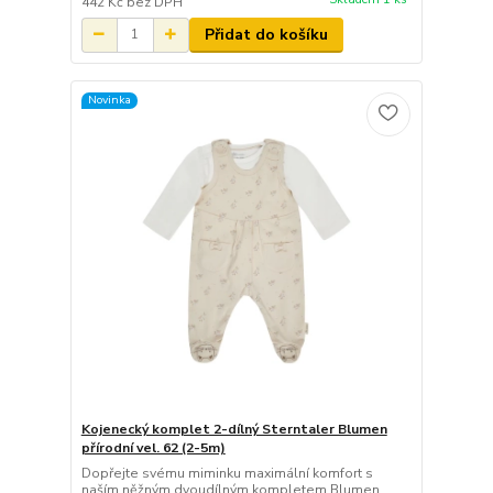
442 Kč
bez DPH
Přidat do košíku
Novinka
Kojenecký komplet 2-dílný Sterntaler Blumen
přírodní vel. 62 (2-5m)
Dopřejte svému miminku maximální komfort s
naším něžným dvoudílným kompletem Blumen.