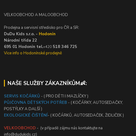
VELKOOBCHOD A MALOOBCHOD
Prodejna a servisní středisko pro ČR a SR:
DuDu Kids s.r.o. -
Hodonín
Národní třída 22
695 01 Hodonín tel.
518 346 725
+420
Vice info o Hodonínské prodejně
NAŠE SLUŽBY ZÁKAZNÍKŮM👶:
SERVIS KOČÁRKŮ
- ( PRO DĚTI I MAZLÍČKY )
PŮJČOVNA DĚTSKÝCH POTŘEB
- ( KOČÁRKY, AUTOSEDAČKY,
POSTÝLKY A DALŠÍ )
EKOLOGICKÉ ČIŠTĚNÍ
- ( KOČÁRKŮ, AUTOSEDAČEK, ŽIDLIČEK )
VELKOOBCHOD
- (v případě zájmu nás kontaktujte na
info@dudukids.cz)