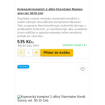
Kojenecký komplet 2-dílný Sterntaler Blumen
grey vel. 50 (0-1m)
Dopřejte svému miminku maximální komfort s
naším něžným dvoudílným kompletem Blumen.
Tato souprava, která kombinuje roztomilý design s
praktickými funkcemi, je navržena tak, aby usnadnila
život rodičům a zajistila miminku ničím nerušený
pohyb po celý den.
535 Kč
/
ks
centrální sklad 1 ks
442 Kč
bez DPH
Přidat do košíku
Novinka