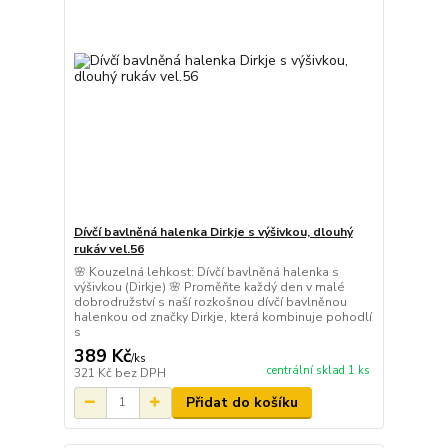
Dívčí bavlněná halenka Dirkje s výšivkou, dlouhý
rukáv vel.56
🌸 Kouzelná lehkost: Dívčí bavlněná halenka s
výšivkou (Dirkje) 🌸 Proměňte každý den v malé
dobrodružství s naší rozkošnou dívčí bavlněnou
halenkou od značky Dirkje, která kombinuje pohodlí
s
389 Kč
/
ks
centrální sklad 1 ks
321 Kč
bez DPH
Přidat do košíku