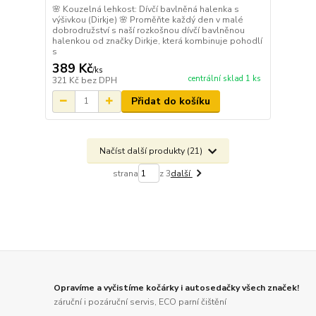
🌸 Kouzelná lehkost: Dívčí bavlněná halenka s
výšivkou (Dirkje) 🌸 Proměňte každý den v malé
dobrodružství s naší rozkošnou dívčí bavlněnou
halenkou od značky Dirkje, která kombinuje pohodlí
s
389 Kč
/
ks
centrální sklad 1 ks
321 Kč
bez DPH
Přidat do košíku
Načíst další produkty (21)
strana
z 3
další
Opravíme a vyčistíme kočárky i autosedačky všech značek!
záruční i pozáruční servis, ECO parní čištění