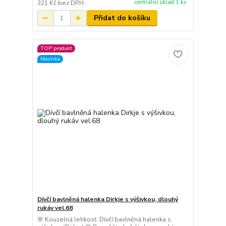
centrální sklad 1 ks
321 Kč
bez DPH
Přidat do košíku
TOP produkt
Novinka
Dívčí bavlněná halenka Dirkje s výšivkou, dlouhý
rukáv vel.68
🌸 Kouzelná lehkost: Dívčí bavlněná halenka s