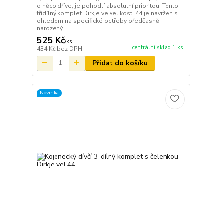
o něco dříve, je pohodlí absolutní prioritou. Tento
třídílný komplet Dirkje ve velikosti 44 je navržen s
ohledem na specifické potřeby předčasně
narozený...
525 Kč
/
ks
centrální sklad 1 ks
434 Kč
bez DPH
Přidat do košíku
Novinka