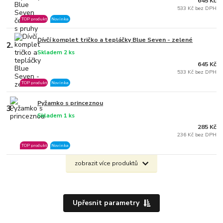
645 Kč
533 Kč bez DPH
TOP produkt
Novinka
Dívčí komplet tričko a tepláčky Blue Seven - zelené
2.
Skladem 2 ks
645 Kč
533 Kč bez DPH
TOP produkt
Novinka
Pyžamko s princeznou
3.
Skladem 1 ks
285 Kč
236 Kč bez DPH
TOP produkt
Novinka
zobrazit více produktů
Upřesnit parametry