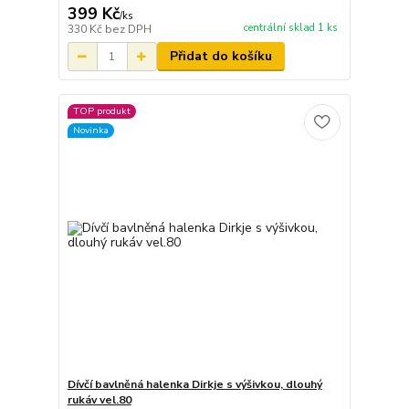
399 Kč
/
ks
centrální sklad 1 ks
330 Kč
bez DPH
Přidat do košíku
TOP produkt
Novinka
Dívčí bavlněná halenka Dirkje s výšivkou, dlouhý
rukáv vel.80