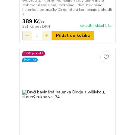
výšivkou (Dirkje) 🌸 Proměňte každý den v malé
dobrodružství s naší rozkošnou dívčí bavlněnou
halenkou od značky Dirkje, která kombinuje pohodlí
s
389 Kč
/
ks
centrální sklad 1 ks
321 Kč
bez DPH
Přidat do košíku
TOP produkt
Novinka