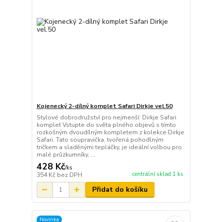
Kojenecký 2-dílný komplet Safari Dirkje vel.50
Stylové dobrodružství pro nejmenší: Dirkje Safari
komplet Vstupte do světa plného objevů s tímto
rozkošným dvoudílným kompletem z kolekce Dirkje
Safari. Tato soupravička, tvořená pohodlným
tričkem a sladěnými tepláčky, je ideální volbou pro
malé průzkumníky, ...
428 Kč
/
ks
centrální sklad 1 ks
354 Kč
bez DPH
Přidat do košíku
Novinka