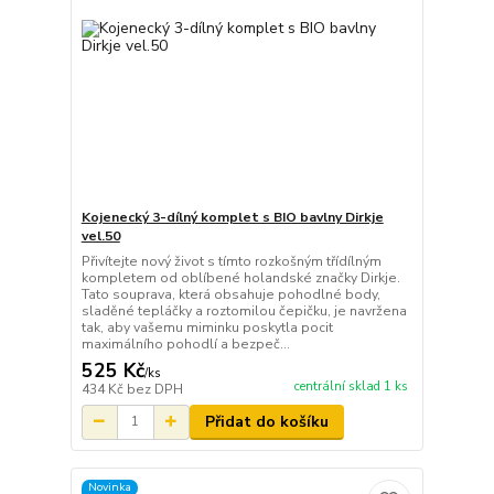
Kojenecký 3-dílný komplet s BIO bavlny Dirkje
vel.50
Přivítejte nový život s tímto rozkošným třídílným
kompletem od oblíbené holandské značky Dirkje.
Tato souprava, která obsahuje pohodlné body,
sladěné tepláčky a roztomilou čepičku, je navržena
tak, aby vašemu miminku poskytla pocit
maximálního pohodlí a bezpeč...
525 Kč
/
ks
centrální sklad 1 ks
434 Kč
bez DPH
Přidat do košíku
Novinka