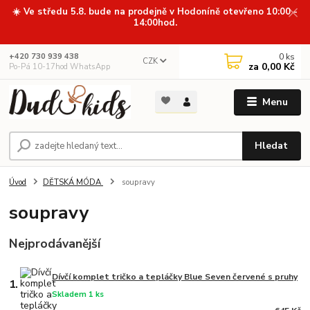
☀️ Ve středu 5.8. bude na prodejně v Hodoníně otevřeno 10:00 -
14:00hod.
0
ks
+420 730 939 438
CZK
za
0,00 Kč
Po-Pá 10-17hod WhatsApp
Menu
Hledat
Úvod
DĚTSKÁ MÓDA
soupravy
soupravy
Nejprodávanější
Dívčí komplet tričko a tepláčky Blue Seven červené s pruhy
1.
Skladem 1 ks