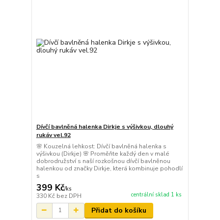
Dívčí bavlněná halenka Dirkje s výšivkou, dlouhý
rukáv vel.92
🌸 Kouzelná lehkost: Dívčí bavlněná halenka s
výšivkou (Dirkje) 🌸 Proměňte každý den v malé
dobrodružství s naší rozkošnou dívčí bavlněnou
halenkou od značky Dirkje, která kombinuje pohodlí
s
399 Kč
/
ks
centrální sklad 1 ks
330 Kč
bez DPH
Přidat do košíku