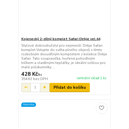
Kojenecký 2-dílný komplet Safari Dirkje vel.44
Stylové dobrodružství pro nejmenší: Dirkje Safari
komplet Vstupte do světa plného objevů s tímto
rozkošným dvoudílným kompletem z kolekce Dirkje
Safari. Tato soupravička, tvořená pohodlným
tričkem a sladěnými tepláčky, je ideální volbou pro
malé průzkumníky, ...
428 Kč
/
ks
centrální sklad 1 ks
354 Kč
bez DPH
Přidat do košíku
Novinka