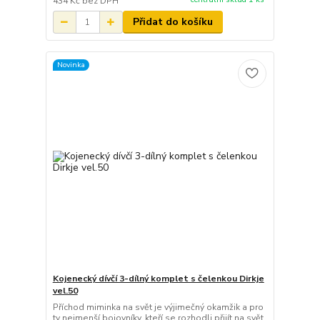
434 Kč
bez DPH
Přidat do košíku
Novinka
Kojenecký dívčí 3-dílný komplet s čelenkou Dirkje
vel.50
Příchod miminka na svět je výjimečný okamžik a pro
ty nejmenší bojovníky, kteří se rozhodli přijít na svět