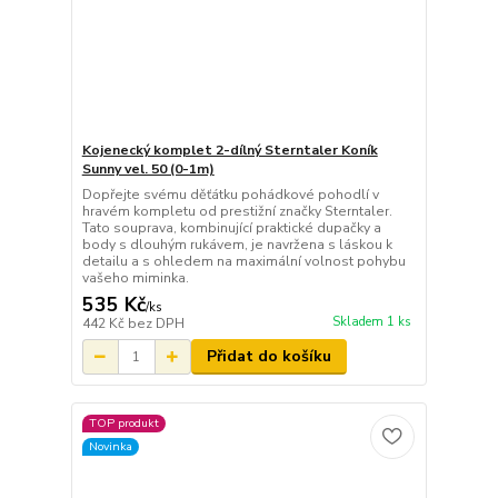
Kojenecký komplet 2-dílný Sterntaler Koník
Sunny vel. 50 (0-1m)
Dopřejte svému děťátku pohádkové pohodlí v
hravém kompletu od prestižní značky Sterntaler.
Tato souprava, kombinující praktické dupačky a
body s dlouhým rukávem, je navržena s láskou k
detailu a s ohledem na maximální volnost pohybu
vašeho miminka.
535 Kč
/
ks
Skladem 1 ks
442 Kč
bez DPH
Přidat do košíku
TOP produkt
Novinka