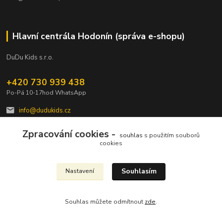
Hlavní centrála Hodonín (správa e-shopu)
DuDu Kids s.r.o.
+420 730 939 438
Po-Pá 10-17hod WhatsApp
info@dudukids.cz
Zpracování cookies -
souhlas
s použitím souborů
cookies
Souhlasím
Nastavení
Upravit sběr cookies.
Souhlas můžete odmítnout
zde
.
Vytvořeno na
Eshop-rychle.cz