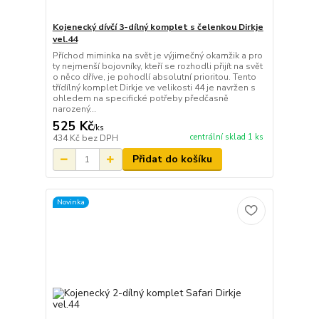
Kojenecký dívčí 3-dílný komplet s čelenkou Dirkje
vel.44
Příchod miminka na svět je výjimečný okamžik a pro
ty nejmenší bojovníky, kteří se rozhodli přijít na svět
o něco dříve, je pohodlí absolutní prioritou. Tento
třídílný komplet Dirkje ve velikosti 44 je navržen s
ohledem na specifické potřeby předčasně
narozený...
525 Kč
/
ks
centrální sklad 1 ks
434 Kč
bez DPH
Přidat do košíku
Novinka