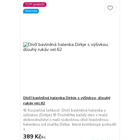
TOP produkt
Novinka
Dívčí bavlněná halenka Dirkje s výšivkou, dlouhý
rukáv vel.62
🌸 Kouzelná lehkost: Dívčí bavlněná halenka s
výšivkou (Dirkje) 🌸 Proměňte každý den v malé
dobrodružství s naší rozkošnou dívčí bavlněnou
halenkou od značky Dirkje, která kombinuje pohodlí
s
389 Kč
/
ks