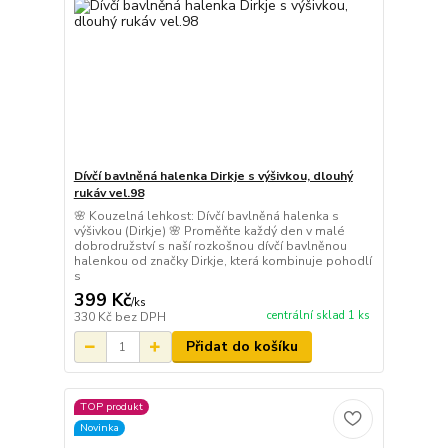
Dívčí bavlněná halenka Dirkje s výšivkou, dlouhý
rukáv vel.98
🌸 Kouzelná lehkost: Dívčí bavlněná halenka s
výšivkou (Dirkje) 🌸 Proměňte každý den v malé
dobrodružství s naší rozkošnou dívčí bavlněnou
halenkou od značky Dirkje, která kombinuje pohodlí
s
399 Kč
/
ks
centrální sklad 1 ks
330 Kč
bez DPH
Přidat do košíku
TOP produkt
Novinka