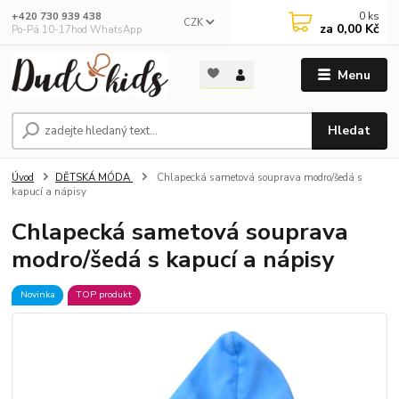
0
ks
+420 730 939 438
CZK
za
0,00 Kč
Po-Pá 10-17hod WhatsApp
Menu
Hledat
Úvod
DĚTSKÁ MÓDA
Chlapecká sametová souprava modro/šedá s
kapucí a nápisy
Chlapecká sametová souprava
modro/šedá s kapucí a nápisy
Novinka
TOP produkt