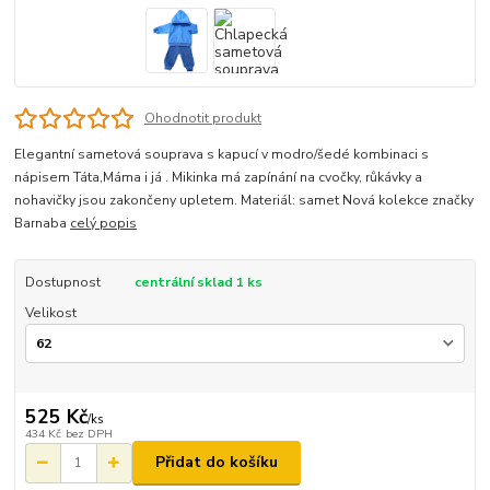
Ohodnotit produkt
Elegantní sametová souprava s kapucí v modro/šedé kombinaci s
nápisem Táta,Máma i já . Mikinka má zapínání na cvočky, růkávky a
nohavičky jsou zakončeny upletem. Materiál: samet Nová kolekce značky
Barnaba
celý popis
Dostupnost
centrální sklad 1 ks
Velikost
525 Kč
/
ks
434 Kč
bez DPH
Přidat do košíku