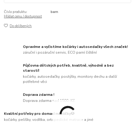
Číslo produktu:
barn
Hlídat cenu / dostupnost
Do oblíbených
Opravíme a vyčistíme kočárky i autosedačky všech značek!
záruční i pozáruční servis, ECO parní čištění
Půjčovna dětských potřeb, kvalitně, výhodně a bez
starostí!
kočárky, autosedačky, postýlky, monitory dechu a další
potřebné věci
Doprava zdarma !
Doprava zdarma nad 1500,-Kč.
Kvalitní potřeby pro domací mazlíčky🐶
kočárky, pelíšky, vodítka, ortopedické matrace a jiné