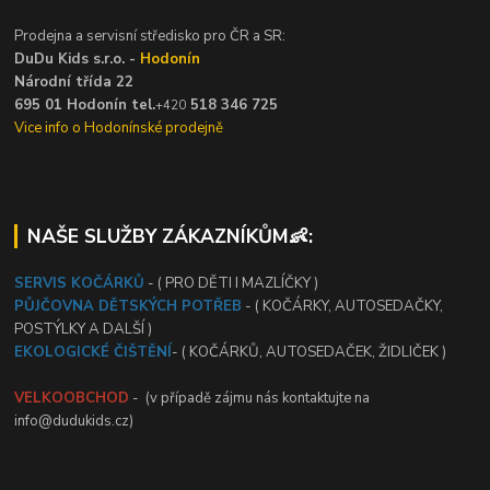
Prodejna a servisní středisko pro ČR a SR:
DuDu Kids s.r.o. -
Hodonín
Národní třída 22
695 01 Hodonín tel.
518 346 725
+420
Vice info o Hodonínské prodejně
NAŠE SLUŽBY ZÁKAZNÍKŮM👶:
SERVIS KOČÁRKŮ
- ( PRO DĚTI I MAZLÍČKY )
PŮJČOVNA DĚTSKÝCH POTŘEB
- ( KOČÁRKY, AUTOSEDAČKY,
POSTÝLKY A DALŠÍ )
EKOLOGICKÉ ČIŠTĚNÍ
- ( KOČÁRKŮ, AUTOSEDAČEK, ŽIDLIČEK )
VELKOOBCHOD
- (v případě zájmu nás kontaktujte na
info@dudukids.cz)