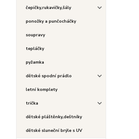
čepičky,rukavičky,šály
ponožky a punčocháčky
soupravy
tepláčky
pyžamka
dětské spodní prádlo
letní komplety
trička
dětské pláštěnky,deštníky
dětské sluneční brýle s UV