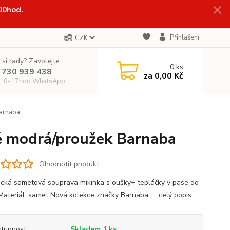
:00hod.
Přihlášení
CZK
 si rady? Zavolejte.
0
ks
 730 939 438
za
0,00 Kč
 10-17hod WhatsApp
arnaba
ě modrá/proužek Barnaba
Ohodnotit produkt
cká sametová souprava mikinka s oušky+ tepláčky v pase do
Materiál: samet Nová kolekce značky Barnaba
celý popis
tupnost
Skladem 1 ks