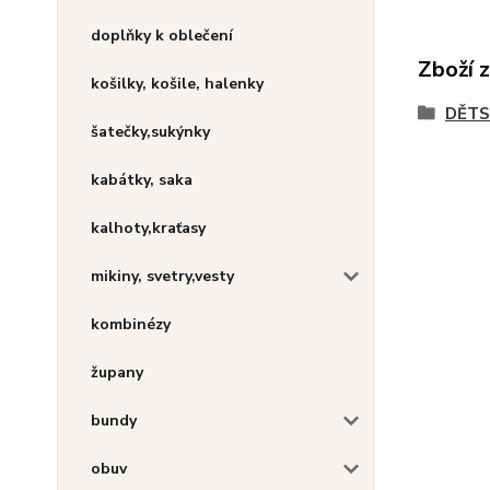
doplňky k oblečení
Zboží 
košilky, košile, halenky
DĚT
šatečky,sukýnky
kabátky, saka
kalhoty,kraťasy
mikiny, svetry,vesty
kombinézy
župany
bundy
obuv