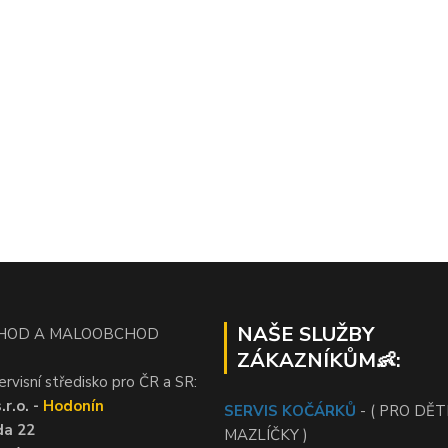
NAŠE SLUŽBY
HOD A MALOOBCHOD
ZÁKAZNÍKŮM👶:
ervisní středisko pro ČR a SR:
r.o. -
Hodonín
SERVIS KOČÁRKŮ
- ( PRO DĚTI
da 22
MAZLÍČKY )