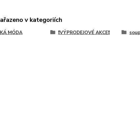
zařazeno v kategoriích
SKÁ MÓDA
❗VÝPRODEJOVÉ AKCE❗
soup