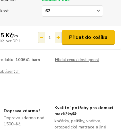
ikost
5 Kč
/
ks
Přidat do košíku
 Kč
bez DPH
roduktu:
100641 barn
Hlídat cenu / dostupnost
oblíbených
Kvalitní potřeby pro domací
Doprava zdarma !
mazlíčky🐶
Doprava zdarma nad
kočárky, pelíšky, vodítka,
1500,-Kč.
ortopedické matrace a jiné