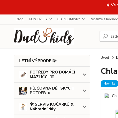
☀️ Ve 
Blog
KONTAKTY
OB.PODMÍNKY
Recenze a hodnoc
Úvod
LETNÍ VÝPRODEJ🌞
Chla
POTŘEBY PRO DOMÁCÍ
MAZLÍČCI 🐕‍🦺
Novinka
PŮJČOVNA DĚTSKÝCH
POTŘEB 👧
🛠️ SERVIS KOČÁRKŮ &
Náhradní díly