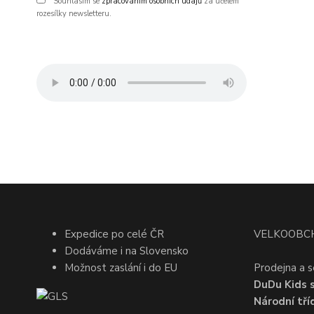
Souhlasím se
zpracováním osobních údajů
za účelem
rozesílky newsletteru.
Expedice po celé ČR
VELKOOBC
Dodáváme i na Slovensko
Možnost zaslání i do EU
Prodejna a s
DuDu Kids s.
Národní tří