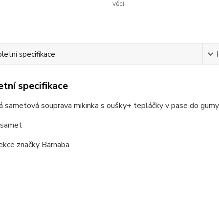
věci
etní specifikace
tní specifikace
á sametová souprava mikinka s oušky+ tepláčky v pase do gumy
: samet
ekce značky Barnaba