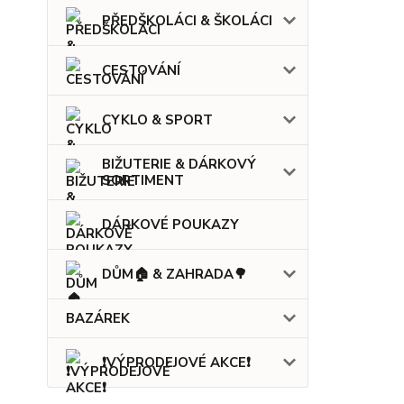
PŘEDŠKOLÁCI & ŠKOLÁCI
CESTOVÁNÍ
CYKLO & SPORT
BIŽUTERIE & DÁRKOVÝ
SORTIMENT
DÁRKOVÉ POUKAZY
DŮM🏠 & ZAHRADA🌳
BAZÁREK
❗VÝPRODEJOVÉ AKCE❗