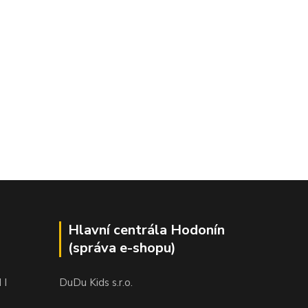
Hlavní centrála Hodonín
(správa e-shopu)
 I
DuDu Kids s.r.o.