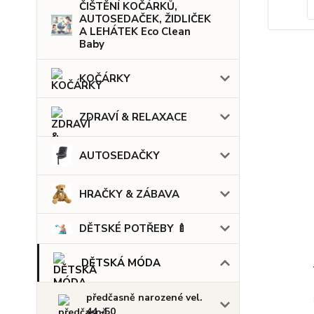
ČIŠTĚNÍ KOČÁRKŮ,
AUTOSEDAČEK, ŽIDLIČEK
A LEHÁTEK Eco Clean
Baby
KOČÁRKY
ZDRAVÍ & RELAXACE
AUTOSEDAČKY
HRAČKY & ZÁBAVA
DĚTSKÉ POTŘEBY 🍼
DĚTSKÁ MÓDA
předčasně narozené vel.
44 -50