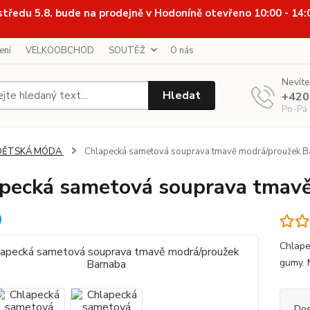
středu 5.8. bude na prodejně v Hodoníně otevřeno 10:00 - 14
ení
VELKOOBCHOD
SOUTĚŽ
O nás
Nevíte
Hledat
+420
Po-Pá
DĚTSKÁ MÓDA
Chlapecká sametová souprava tmavě modrá/proužek B
pecká sametová souprava tmav
Chlape
gumy. 
Dos