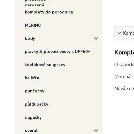
komplety do porodnice
MERINO
Kompl
body
Komple
plavky & plovací vesty s UPF50+
Chlapeck
teplákové soupravy
Materiál
ke křtu
Nová kol
punčochy
půldupačky
dupačky
overal