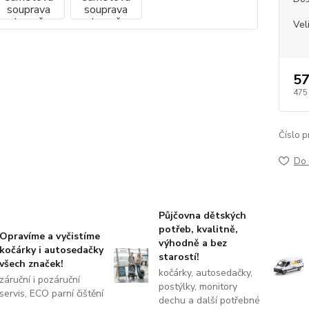
Vel
57
475
Číslo p
Do 
Půjčovna dětských
potřeb, kvalitně,
Opravíme a vyčistíme
výhodně a bez
kočárky i autosedačky
starostí!
všech značek!
kočárky, autosedačky,
záruční i pozáruční
postýlky, monitory
servis, ECO parní čištění
dechu a další potřebné