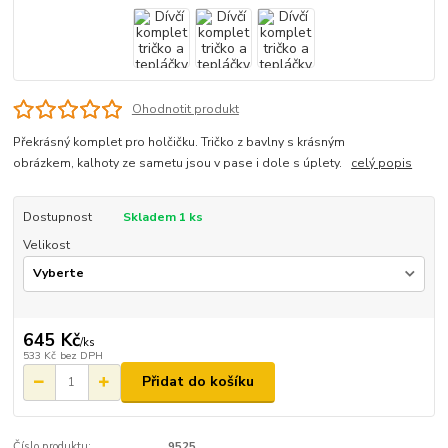
Ohodnotit produkt
Překrásný komplet pro holčičku. Tričko z bavlny s krásným
obrázkem, kalhoty ze sametu jsou v pase i dole s úplety.
celý popis
Dostupnost
Skladem 1 ks
Velikost
645 Kč
/
ks
533 Kč
bez DPH
Přidat do košíku
Číslo produktu:
9525