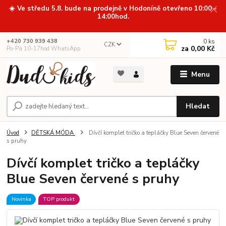
☀️ Ve středu 5.8. bude na prodejně v Hodoníně otevřeno 10:00 -
14:00hod.
0
ks
+420 730 939 438
CZK
za
0,00 Kč
Po-Pá 10-17hod WhatsApp
Menu
Hledat
Úvod
DĚTSKÁ MÓDA
Dívčí komplet tričko a tepláčky Blue Seven červené
s pruhy
Dívčí komplet tričko a tepláčky
Blue Seven červené s pruhy
Novinka
TOP produkt