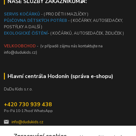
NAŠE SLUŽBY ZÁKAZNÍKŮM👶:
SERVIS KOČÁRKŮ
- ( PRO DĚTI I MAZLÍČKY )
PŮJČOVNA DĚTSKÝCH POTŘEB
- ( KOČÁRKY, AUTOSEDAČKY,
POSTÝLKY A DALŠÍ )
EKOLOGICKÉ ČIŠTĚNÍ
- ( KOČÁRKŮ, AUTOSEDAČEK, ŽIDLIČEK )
VELKOOBCHOD
- (v případě zájmu nás kontaktujte na
info@dudukids.cz)
Hlavní centrála Hodonín (správa e-shopu)
DuDu Kids s.r.o.
+420 730 939 438
Po-Pá 10-17hod WhatsApp
info@dudukids.cz