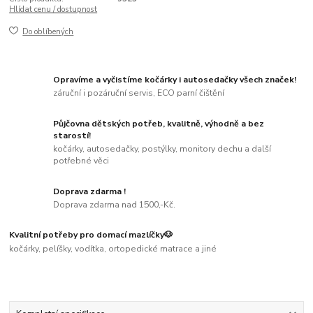
Hlídat cenu / dostupnost
Do oblíbených
Opravíme a vyčistíme kočárky i autosedačky všech značek!
záruční i pozáruční servis, ECO parní čištění
Půjčovna dětských potřeb, kvalitně, výhodně a bez
starostí!
kočárky, autosedačky, postýlky, monitory dechu a další
potřebné věci
Doprava zdarma !
Doprava zdarma nad 1500,-Kč.
Kvalitní potřeby pro domací mazlíčky🐶
kočárky, pelíšky, vodítka, ortopedické matrace a jiné