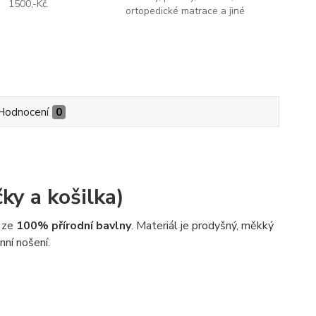
1500,-Kč.
ortopedické matrace a jiné
Hodnocení
0
y a košilka)
u ze
100% přírodní bavlny
. Materiál je prodyšný, měkký
nní nošení.