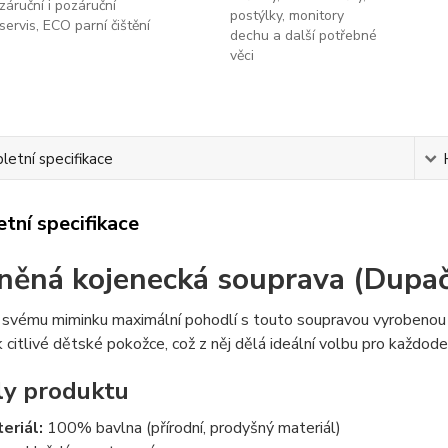
záruční i pozáruční
postýlky, monitory
servis, ECO parní čištění
dechu a další potřebné
věci
etní specifikace
tní specifikace
něná kojenecká souprava (Dupačk
 svému miminku maximální pohodlí s touto soupravou vyrobeno
k citlivé dětské pokožce, což z něj dělá ideální volbu pro každode
ly produktu
eriál:
100% bavlna (přírodní, prodyšný materiál)