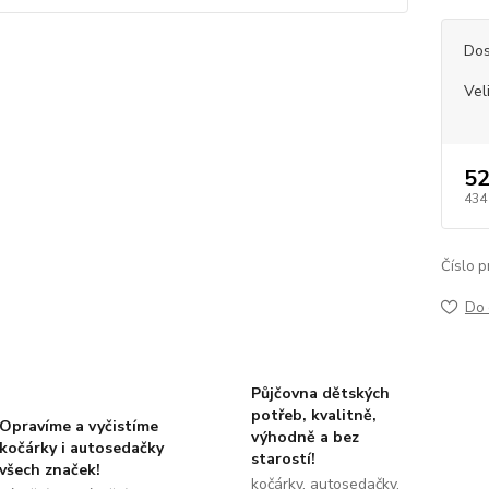
Dos
Vel
52
434
Číslo p
Do 
Půjčovna dětských
potřeb, kvalitně,
Opravíme a vyčistíme
výhodně a bez
kočárky i autosedačky
starostí!
všech značek!
kočárky, autosedačky,