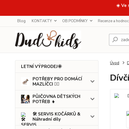
☀️ Ve 
Blog
KONTAKTY
OB.PODMÍNKY
Recenze a hodnoc
Úvod
LETNÍ VÝPRODEJ🌞
Dívč
POTŘEBY PRO DOMÁCÍ
MAZLÍČCI 🐕‍🦺
PŮJČOVNA DĚTSKÝCH
POTŘEB 👧
🛠️ SERVIS KOČÁRKŮ &
Náhradní díly