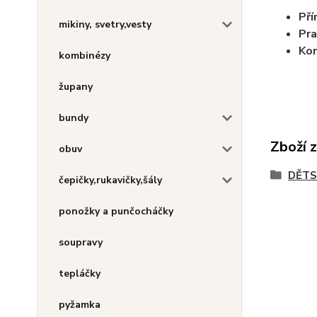
Pří
mikiny, svetry,vesty
Pra
Kom
kombinézy
župany
bundy
Zboží 
obuv
DĚT
čepičky,rukavičky,šály
ponožky a punčocháčky
soupravy
tepláčky
pyžamka