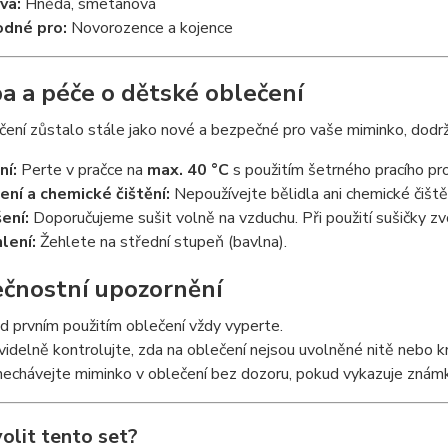
va:
Hnědá, smetanová
dné pro:
Novorozence a kojence
a a péče o dětské oblečení
ení zůstalo stále jako nové a bezpečné pro vaše miminko, dodrž
ní:
Perte v pračce na
max. 40 °C
s použitím šetrného pracího p
ení a chemické čištění:
Nepoužívejte bělidla ani chemické čiště
ení:
Doporučujeme sušit volně na vzduchu. Při použití sušičky zv
lení:
Žehlete na střední stupeň (bavlna).
čnostní upozornění
d prvním použitím oblečení vždy vyperte.
videlně kontrolujte, zda na oblečení nejsou uvolněné nitě nebo kn
echávejte miminko v oblečení bez dozoru, pokud vykazuje znám
olit tento set?