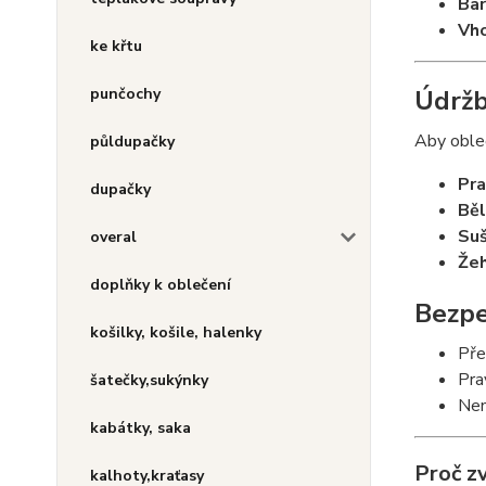
Bar
Vho
ke křtu
punčochy
Údržb
Aby obleč
půldupačky
Pra
dupačky
Běl
Suš
overal
Žeh
doplňky k oblečení
Bezpe
košilky, košile, halenky
Pře
Pra
šatečky,sukýnky
Nen
kabátky, saka
Proč zv
kalhoty,kraťasy