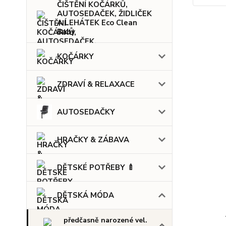
ČIŠTĚNÍ KOČÁRKŮ,
AUTOSEDAČEK, ŽIDLIČEK
A LEHÁTEK Eco Clean
Baby
KOČÁRKY
ZDRAVÍ & RELAXACE
AUTOSEDAČKY
HRAČKY & ZÁBAVA
DĚTSKÉ POTŘEBY 🍼
DĚTSKÁ MÓDA
předčasně narozené vel.