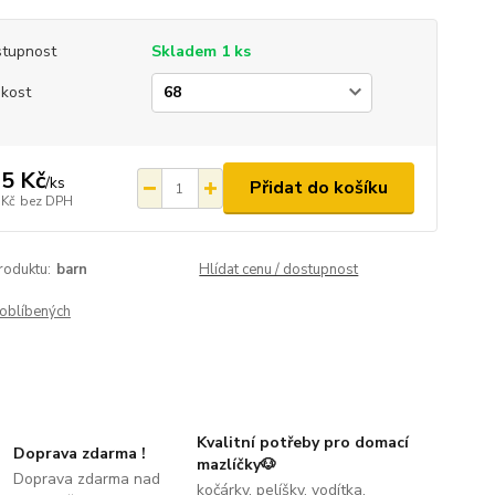
tupnost
Skladem 1 ks
ikost
5 Kč
/
ks
Přidat do košíku
 Kč
bez DPH
roduktu:
barn
Hlídat cenu / dostupnost
oblíbených
Kvalitní potřeby pro domací
Doprava zdarma !
mazlíčky🐶
Doprava zdarma nad
kočárky, pelíšky, vodítka,