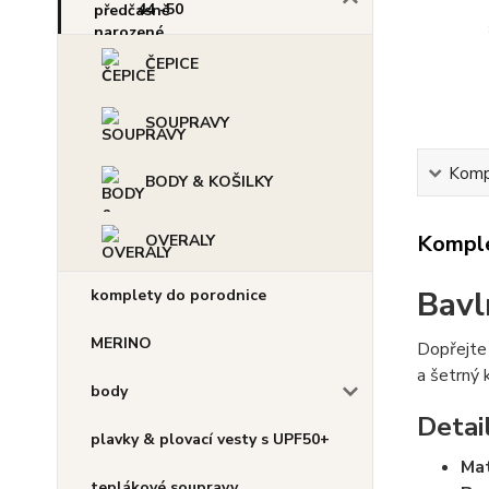
44 -50
ČEPICE
SOUPRAVY
Kompl
BODY & KOŠILKY
Komple
OVERALY
Bavl
komplety do porodnice
MERINO
Dopřejte
a šetrný 
body
Detai
plavky & plovací vesty s UPF50+
Mat
teplákové soupravy