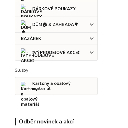
DÁRKOVÉ POUKAZY
DŮM🏠 & ZAHRADA🌳
BAZÁREK
❗VÝPRODEJOVÉ AKCE❗
Služby
Kartony a obalový
materiál
Odběr novinek a akcí