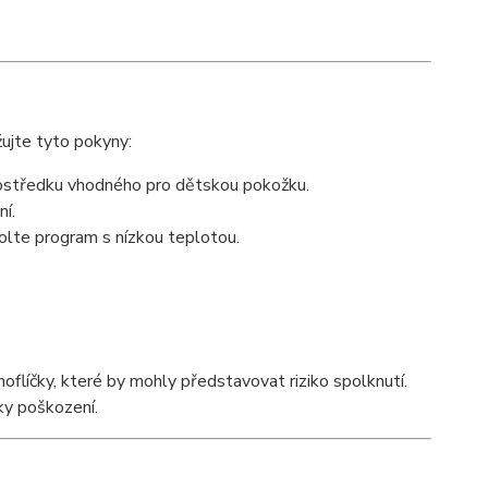
ujte tyto pokyny:
rostředku vhodného pro dětskou pokožku.
ní.
olte program s nízkou teplotou.
oflíčky, které by mohly představovat riziko spolknutí.
ky poškození.