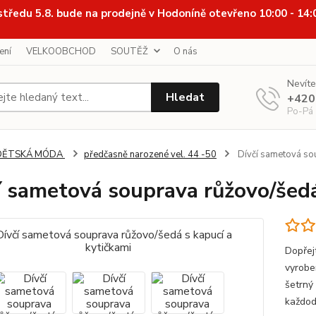
středu 5.8. bude na prodejně v Hodoníně otevřeno 10:00 - 14
ení
VELKOOBCHOD
SOUTĚŽ
O nás
Nevíte
Hledat
+420
Po-Pá
DĚTSKÁ MÓDA
předčasně narozené vel. 44 -50
Dívčí sametová sou
í sametová souprava růžovo/šedá
Dopřej
vyrobe
šetrný 
každod