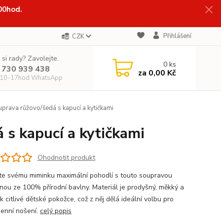
:00hod.
Přihlášení
CZK
 si rady? Zavolejte.
0
ks
 730 939 438
za
0,00 Kč
 10-17hod WhatsApp
prava růžovo/šedá s kapucí a kytičkami
 s kapucí a kytičkami
Ohodnotit produkt
te svému miminku maximální pohodlí s touto soupravou
nou ze 100% přírodní bavlny. Materiál je prodyšný, měkký a
k citlivé dětské pokožce, což z něj dělá ideální volbu pro
enní nošení.
celý popis