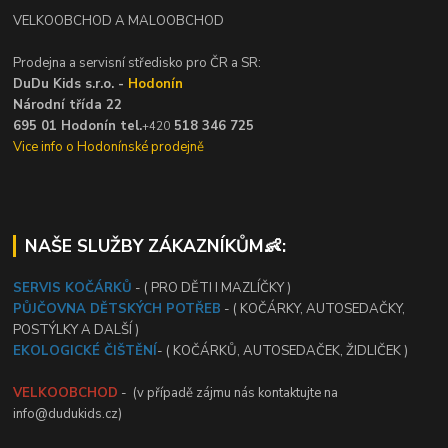
VELKOOBCHOD A MALOOBCHOD
Prodejna a servisní středisko pro ČR a SR:
DuDu Kids s.r.o. -
Hodonín
Národní třída 22
695 01 Hodonín tel.
518 346 725
+420
Vice info o Hodonínské prodejně
NAŠE SLUŽBY ZÁKAZNÍKŮM👶:
SERVIS KOČÁRKŮ
- ( PRO DĚTI I MAZLÍČKY )
PŮJČOVNA DĚTSKÝCH POTŘEB
- ( KOČÁRKY, AUTOSEDAČKY,
POSTÝLKY A DALŠÍ )
EKOLOGICKÉ ČIŠTĚNÍ
- ( KOČÁRKŮ, AUTOSEDAČEK, ŽIDLIČEK )
VELKOOBCHOD
- (v případě zájmu nás kontaktujte na
info@dudukids.cz)