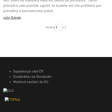
věcí, které by maminka měla mít sebou do porodnice. Tento
průvodce vám pomůže zajistit, že budete mít vše potřebné pro
pohodlný a bezstarostný pobyt.
celý článek
strana
z 1
Expedice po celé ČR
Dodáváme i na Slovensko
Možnost zaslání i do EU