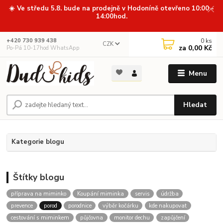
☀️ Ve středu 5.8. bude na prodejně v Hodoníně otevřeno 10:00 -
14:00hod.
0
ks
+420 730 939 438
CZK
za
0,00 Kč
Po-Pá 10-17hod WhatsApp
Menu
Hledat
Kategorie blogu
Štítky blogu
příprava na miminko
Koupání miminka
servis
údržba
prevence
porod
porodnice
výběr kočárku
kde nakupovat
cestování s miminkem
půjčovna
monitor dechu
zapůjčení