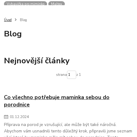
Vybavička pro miminko
Maltex
Úvod
Blog
Blog
Nejnovější články
strana
z 1
Co všechno potřebuje maminka sebou do
porodnice
01
.
12
.
2024
Příprava na porod je vzrušující, ale může být také náročná.
Abychom vám usnadnili tento důležitý krok, připravili jsme seznam