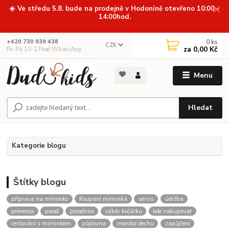
☀️ Ve středu 5.8. bude na prodejně v Hodoníně otevřeno 10:00 -
14:00hod.
0
ks
+420 730 939 438
CZK
za
0,00 Kč
Po-Pá 10-17hod WhatsApp
Menu
Hledat
Kategorie blogu
Štítky blogu
příprava na miminko
Koupání miminka
servis
údržba
prevence
porod
porodnice
výběr kočárku
kde nakupovat
cestování s miminkem
půjčovna
monitor dechu
zapůjčení