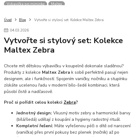
Vybavička pro miminko
Maltex
Úvod
Blog
Vytvořte si stylový set: Kolekce Maltex Zebra
04
.
03
.
2026
Vytvořte si stylový set: Kolekce
Maltex Zebra
Chcete mít dětskou výbavičku v koupelně dokonale sladěnou?
Produkty z kolekce
Maltex Zebra
k sobě perfektně pasují nejen
designem, ale i funkčností. Spojením vaničky, nočníku a stupínku
získáte ucelenou řadu v moderní bílo-šedé kombinaci, která
působí čistě a nadčasově.
Proč si pořídit celou kolekci
Zebra
?
Jednotný design:
Vkusný motiv zebry a harmonické barvy
(bílá/šedá) udělají z koupání a hygieny radostný rituál.
Kompletní řešení:
Máte vyřešenou péči o dítě od narození
(vanička) přes první pokusy bez plenek (nočník) až po