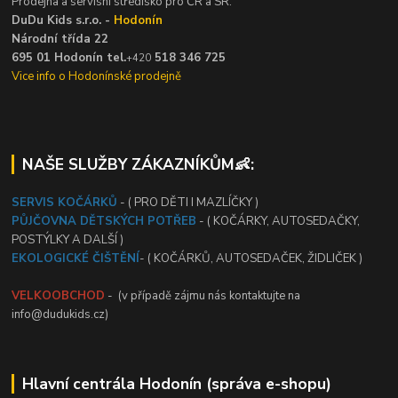
Prodejna a servisní středisko pro ČR a SR:
DuDu Kids s.r.o. -
Hodonín
Národní třída 22
695 01 Hodonín tel.
518 346 725
+420
Vice info o Hodonínské prodejně
NAŠE SLUŽBY ZÁKAZNÍKŮM👶:
SERVIS KOČÁRKŮ
- ( PRO DĚTI I MAZLÍČKY )
PŮJČOVNA DĚTSKÝCH POTŘEB
- ( KOČÁRKY, AUTOSEDAČKY,
POSTÝLKY A DALŠÍ )
EKOLOGICKÉ ČIŠTĚNÍ
- ( KOČÁRKŮ, AUTOSEDAČEK, ŽIDLIČEK )
VELKOOBCHOD
- (v případě zájmu nás kontaktujte na
info@dudukids.cz)
Hlavní centrála Hodonín (správa e-shopu)