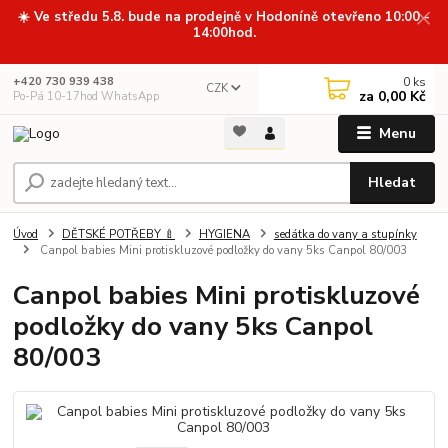
☀️ Ve středu 5.8. bude na prodejně v Hodoníně otevřeno 10:00 -
14:00hod.
0
ks
+420 730 939 438
CZK
za
0,00 Kč
Po-Pá 10-17hod WhatsApp
Menu
Hledat
Úvod
DĚTSKÉ POTŘEBY 🍼
HYGIENA
sedátka do vany a stupínky
Canpol babies Mini protiskluzové podložky do vany 5ks Canpol 80/003
Canpol babies Mini protiskluzové
podložky do vany 5ks Canpol
80/003