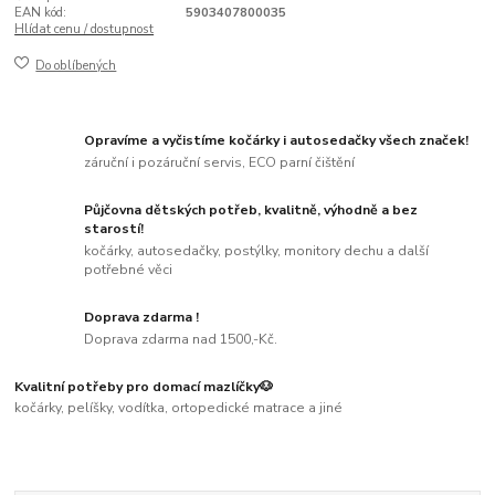
EAN kód:
5903407800035
Hlídat cenu / dostupnost
Do oblíbených
Opravíme a vyčistíme kočárky i autosedačky všech značek!
záruční i pozáruční servis, ECO parní čištění
Půjčovna dětských potřeb, kvalitně, výhodně a bez
starostí!
kočárky, autosedačky, postýlky, monitory dechu a další
potřebné věci
Doprava zdarma !
Doprava zdarma nad 1500,-Kč.
Kvalitní potřeby pro domací mazlíčky🐶
kočárky, pelíšky, vodítka, ortopedické matrace a jiné