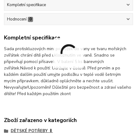
Kompletní specifikace
Hodnocení
0
Kompletní specifikace
Sada protiskluzových mini podložek do vany ve tvaru mořských
zvířátek chrání dítě před uklouznutím ve vaně. Snadno se
připevňují pomocí přísavek. V balení 5 ks barevných
zvířátek.Návod k použití: Udržujte v čistotě. Před prvním a po
každém dalším použití umyjte podložku v teplé vodě šetrným
mycím přípravkem, důkladně opláchněte a nechte usušit.
Nevyvařujte!Upozornění! Důležité pro bezpečnost a zdraví vašeho
dítěte! Před každým použitím zkont
Zboží zařazeno v kategoriích
DĚTSKÉ POTŘEBY 🍼