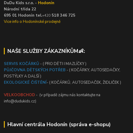
DuDu Kids s.r.o. -
Hodonín
Národní třída 22
695 01 Hodonín tel.
518 346 725
+420
Vice info o Hodonínské prodejně
NAŠE SLUŽBY ZÁKAZNÍKŮM👶:
SERVIS KOČÁRKŮ
- ( PRO DĚTI I MAZLÍČKY )
PŮJČOVNA DĚTSKÝCH POTŘEB
- ( KOČÁRKY, AUTOSEDAČKY,
POSTÝLKY A DALŠÍ )
EKOLOGICKÉ ČIŠTĚNÍ
- ( KOČÁRKŮ, AUTOSEDAČEK, ŽIDLIČEK )
VELKOOBCHOD
- (v případě zájmu nás kontaktujte na
info@dudukids.cz)
Hlavní centrála Hodonín (správa e-shopu)