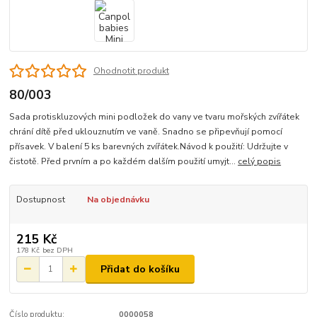
Ohodnotit produkt
80/003
Sada protiskluzových mini podložek do vany ve tvaru mořských zvířátek
chrání dítě před uklouznutím ve vaně. Snadno se připevňují pomocí
přísavek. V balení 5 ks barevných zvířátek.Návod k použití: Udržujte v
čistotě. Před prvním a po každém dalším použití umyjt...
celý popis
Dostupnost
Na objednávku
215 Kč
178 Kč
bez DPH
Přidat do košíku
Číslo produktu:
0000058