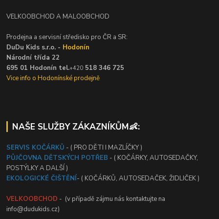
VELKOOBCHOD A MALOOBCHOD
Prodejna a servisní středisko pro ČR a SR:
DuDu Kids s.r.o. -
Hodonín
Národní třída 22
695 01 Hodonín tel.
518 346 725
+420
Vice info o Hodonínské prodejně
NAŠE SLUŽBY ZÁKAZNÍKŮM👶:
SERVIS KOČÁRKŮ
- ( PRO DĚTI I MAZLÍČKY )
PŮJČOVNA DĚTSKÝCH POTŘEB
- ( KOČÁRKY, AUTOSEDAČKY,
POSTÝLKY A DALŠÍ )
EKOLOGICKÉ ČIŠTĚNÍ
- ( KOČÁRKŮ, AUTOSEDAČEK, ŽIDLIČEK )
VELKOOBCHOD
- (v případě zájmu nás kontaktujte na
info@dudukids.cz)