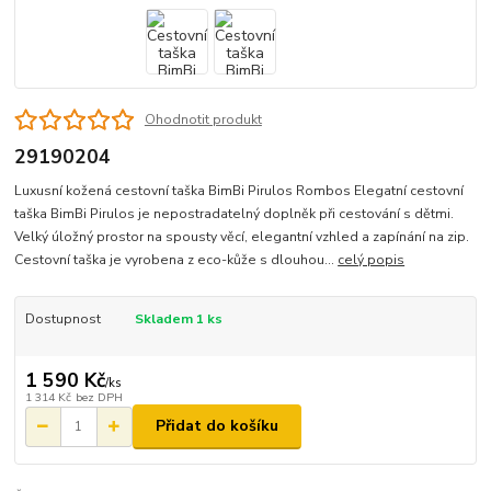
Ohodnotit produkt
29190204
Luxusní kožená cestovní taška BimBi Pirulos Rombos Elegatní cestovní
taška BimBi Pirulos je nepostradatelný doplněk při cestování s dětmi.
Velký úložný prostor na spousty věcí, elegantní vzhled a zapínání na zip.
Cestovní taška je vyrobena z eco-kůže s dlouhou...
celý popis
Dostupnost
Skladem 1 ks
1 590 Kč
/
ks
1 314 Kč
bez DPH
Přidat do košíku