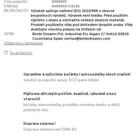
Číslo produktu:
0006845
EAN kód:
8499000719135
BEZPEČNOST!:
Výrobek splňuje nařízení (EU) 2023/988 o obecné
bezpečnosti výrobků. Výrobek není hračka. Před použitím
výjměte z obalu a odstraňte veškerý obalový materiál.
Produkt používejte vždy pod dohledem dospělé osoby. Vždy
dodržujte všechny pokyny na štítkách výr
GPSR:
Bimbi Dreams Pol. Industrial Els Algars C/ Onil10 03820
Cocentaina Spain ventas@bimbidreams.com
Hlídat cenu / dostupnost
Do oblíbených
Opravíme a vyčistíme kočárky i autosedačky všech značek!
záruční i pozáruční servis, ECO parní čištění
Půjčovna dětských potřeb, kvalitně, výhodně a bez
starostí!
kočárky, autosedačky, postýlky, monitory dechu a další
potřebné věci
Doprava zdarma !
Doprava zdarma nad 1500,-Kč.