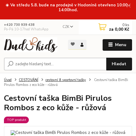
☀️ Ve středu 5.8. bude na prodejně v Hodoníně otevřeno 10:00 -
14:00hod.
0
ks
+420 730 939 438
CZK
za
0,00 Kč
Po-Pá 10-17hod WhatsApp
Menu
Hledat
Úvod
CESTOVÁNÍ
cestovní & sportovní tašky
Cestovní taška BimBi
Pirulos Rombos z eco kůže - růžová
Cestovní taška BimBi Pirulos
Rombos z eco kůže - růžová
TOP produkt