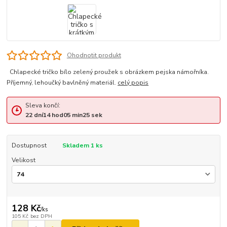
Ohodnotit produkt
Chlapecké tričko bílo zelený proužek s obrázkem pejska námořníka.
Příjemný, lehoučký bavlněný materiál.
celý popis
Sleva končí:
22
dní
14
hod
05
min
25
sek
Dostupnost
Skladem 1 ks
Velikost
128 Kč
/
ks
105 Kč
bez DPH