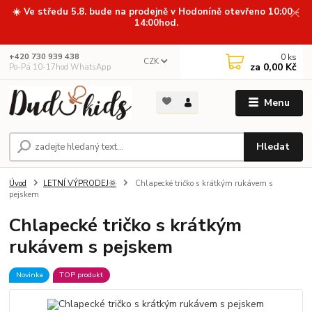
☀️ Ve středu 5.8. bude na prodejně v Hodoníně otevřeno 10:00 -
14:00hod.
0
ks
+420 730 939 438
CZK
za
0,00 Kč
Po-Pá 10-17hod WhatsApp
Menu
Hledat
Úvod
LETNÍ VÝPRODEJ🌞
Chlapecké tričko s krátkým rukávem s
pejskem
Chlapecké tričko s krátkým
rukávem s pejskem
Novinka
TOP produkt