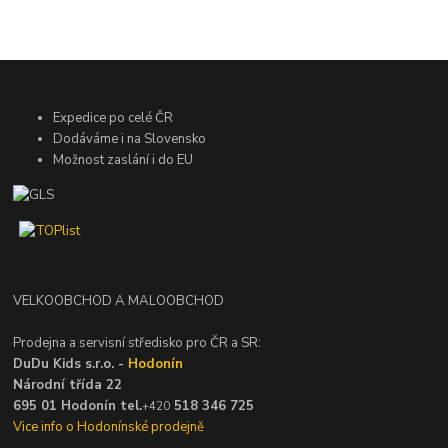
Expedice po celé ČR
Dodáváme i na Slovensko
Možnost zaslání i do EU
VELKOOBCHOD A MALOOBCHOD
Prodejna a servisní středisko pro ČR a SR:
DuDu Kids s.r.o. -
Hodonín
Národní třída 22
695 01 Hodonín tel.
518 346 725
+420
Vice info o Hodonínské prodejně