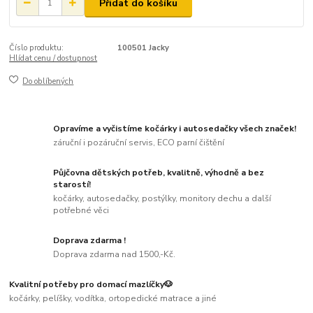
Přidat do košíku
Číslo produktu:
100501 Jacky
Hlídat cenu / dostupnost
Do oblíbených
Opravíme a vyčistíme kočárky i autosedačky všech značek!
záruční i pozáruční servis, ECO parní čištění
Půjčovna dětských potřeb, kvalitně, výhodně a bez
starostí!
kočárky, autosedačky, postýlky, monitory dechu a další
potřebné věci
Doprava zdarma !
Doprava zdarma nad 1500,-Kč.
Kvalitní potřeby pro domací mazlíčky🐶
kočárky, pelíšky, vodítka, ortopedické matrace a jiné