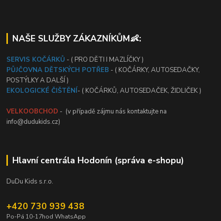
NAŠE SLUŽBY ZÁKAZNÍKŮM👶:
SERVIS KOČÁRKŮ
- ( PRO DĚTI I MAZLÍČKY )
PŮJČOVNA DĚTSKÝCH POTŘEB
- ( KOČÁRKY, AUTOSEDAČKY,
POSTÝLKY A DALŠÍ )
EKOLOGICKÉ ČIŠTĚNÍ
- ( KOČÁRKŮ, AUTOSEDAČEK, ŽIDLIČEK )
VELKOOBCHOD
- (v případě zájmu nás kontaktujte na
info@dudukids.cz)
Hlavní centrála Hodonín (správa e-shopu)
DuDu Kids s.r.o.
+420 730 939 438
Po-Pá 10-17hod WhatsApp