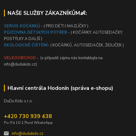
NAŠE SLUŽBY ZÁKAZNÍKŮM👶:
SERVIS KOČÁRKŮ
- ( PRO DĚTI I MAZLÍČKY )
PŮJČOVNA DĚTSKÝCH POTŘEB
- ( KOČÁRKY, AUTOSEDAČKY,
POSTÝLKY A DALŠÍ )
EKOLOGICKÉ ČIŠTĚNÍ
- ( KOČÁRKŮ, AUTOSEDAČEK, ŽIDLIČEK )
VELKOOBCHOD
- (v případě zájmu nás kontaktujte na
info@dudukids.cz)
Hlavní centrála Hodonín (správa e-shopu)
DuDu Kids s.r.o.
+420 730 939 438
Po-Pá 10-17hod WhatsApp
info@dudukids.cz