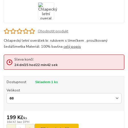
Ohodnotit produkt
Chlapecký letní overálek kr. rukávem s límečkem , proužkovaný
šedá/limetka Materiál: 100% bavlna
celý popis
Sleva končí:
24
dní
15
hod
22
min
42
sek
Dostupnost
Skladem 1 ks
Velikost
199 Kč
/
ks
164 Kč
bez DPH