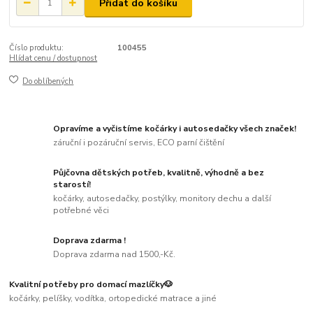
Přidat do košíku
Číslo produktu:
100455
Hlídat cenu / dostupnost
Do oblíbených
Opravíme a vyčistíme kočárky i autosedačky všech značek!
záruční i pozáruční servis, ECO parní čištění
Půjčovna dětských potřeb, kvalitně, výhodně a bez
starostí!
kočárky, autosedačky, postýlky, monitory dechu a další
potřebné věci
Doprava zdarma !
Doprava zdarma nad 1500,-Kč.
Kvalitní potřeby pro domací mazlíčky🐶
kočárky, pelíšky, vodítka, ortopedické matrace a jiné