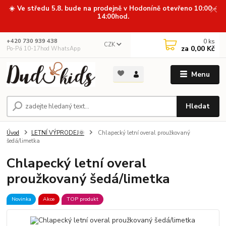
☀️ Ve středu 5.8. bude na prodejně v Hodoníně otevřeno 10:00 -
14:00hod.
0
ks
+420 730 939 438
CZK
za
0,00 Kč
Po-Pá 10-17hod WhatsApp
Menu
Hledat
Úvod
LETNÍ VÝPRODEJ🌞
Chlapecký letní overal proužkovaný
šedá/limetka
Chlapecký letní overal
proužkovaný šedá/limetka
Novinka
Akce
TOP produkt