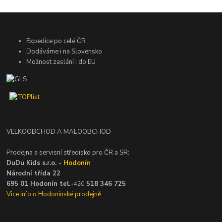
Expedice po celé ČR
Dodáváme i na Slovensko
Možnost zaslání i do EU
VELKOOBCHOD A MALOOBCHOD
Prodejna a servisní středisko pro ČR a SR:
DuDu Kids s.r.o. -
Hodonín
Národní třída 22
695 01 Hodonín tel.
518 346 725
+420
Vice info o Hodonínské prodejně