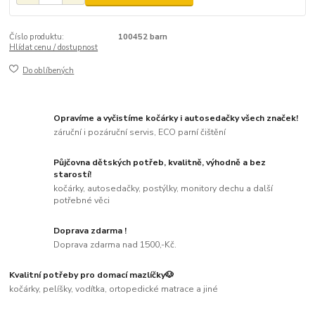
Číslo produktu:
100452 barn
Hlídat cenu / dostupnost
Do oblíbených
Opravíme a vyčistíme kočárky i autosedačky všech značek!
záruční i pozáruční servis, ECO parní čištění
Půjčovna dětských potřeb, kvalitně, výhodně a bez
starostí!
kočárky, autosedačky, postýlky, monitory dechu a další
potřebné věci
Doprava zdarma !
Doprava zdarma nad 1500,-Kč.
Kvalitní potřeby pro domací mazlíčky🐶
kočárky, pelíšky, vodítka, ortopedické matrace a jiné