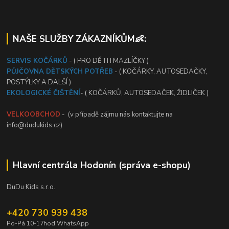
NAŠE SLUŽBY ZÁKAZNÍKŮM👶:
SERVIS KOČÁRKŮ
- ( PRO DĚTI I MAZLÍČKY )
PŮJČOVNA DĚTSKÝCH POTŘEB
- ( KOČÁRKY, AUTOSEDAČKY,
POSTÝLKY A DALŠÍ )
EKOLOGICKÉ ČIŠTĚNÍ
- ( KOČÁRKŮ, AUTOSEDAČEK, ŽIDLIČEK )
VELKOOBCHOD
- (v případě zájmu nás kontaktujte na
info@dudukids.cz)
Hlavní centrála Hodonín (správa e-shopu)
DuDu Kids s.r.o.
+420 730 939 438
Po-Pá 10-17hod WhatsApp