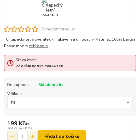
Ohodnotit produkt
Chlapecký letní overálek kr. rukávem a dinosaury. Materiál: 100% bavlna
Barva: modrá
celý popis
Sleva končí:
22
dní
06
hod
16
min
24
sek
Dostupnost
Skladem 1 ks
Velikost
199 Kč
/
ks
164 Kč
bez DPH
Přidat do košíku