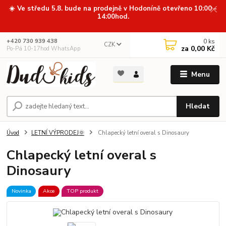
☀️ Ve středu 5.8. bude na prodejně v Hodoníně otevřeno 10:00 -
14:00hod.
0
ks
+420 730 939 438
CZK
za
0,00 Kč
Po-Pá 10-17hod WhatsApp
Menu
Hledat
Úvod
LETNÍ VÝPRODEJ🌞
Chlapecký letní overal s Dinosaury
Chlapecký letní overal s
Dinosaury
Novinka
Akce
TOP produkt