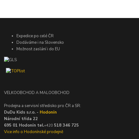
Expedice po celé ČR
Dodáváme i na Slovensko
Možnost zaslání i do EU
VELKOOBCHOD A MALOOBCHOD
Prodejna a servisní středisko pro ČR a SR:
DuDu Kids s.r.o. -
Hodonín
Národní třída 22
695 01 Hodonín tel.
518 346 725
+420
Vice info o Hodonínské prodejně