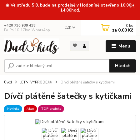
☀️ Ve středu 5.8. bude na prodejně v Hodoníně otevřeno 10:00 -
14:00hod.
0
ks
+420 730 939 438
CZK
za
0,00 Kč
Po-Pá 10-17hod WhatsApp
Menu
Hledat
Úvod
LETNÍ VÝPRODEJ🌞
Dívčí plátěné šatečky s kytičkami
Dívčí plátěné šatečky s kytičkami
Novinka
Akce
TOP produkt