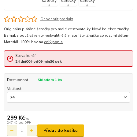
Ohodnotit produkt
Originální plátěné šatečky pro malé cestovatelky. Nová kolekce značky
Barnaba používá jen ty nejkvalitnější materiály. Značka co rozumí dětem.
Materiál: 100% bavlna
celý popis
Sleva končí:
24
dní
00
hod
09
min
36
sek
Dostupnost
Skladem 1 ks
Velikost
299 Kč
/
ks
247 Kč
bez DPH
Přidat do košíku