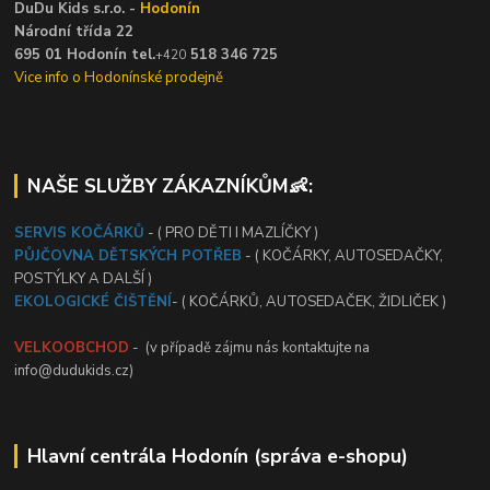
DuDu Kids s.r.o. -
Hodonín
Národní třída 22
695 01 Hodonín tel.
518 346 725
+420
Vice info o Hodonínské prodejně
NAŠE SLUŽBY ZÁKAZNÍKŮM👶:
SERVIS KOČÁRKŮ
- ( PRO DĚTI I MAZLÍČKY )
PŮJČOVNA DĚTSKÝCH POTŘEB
- ( KOČÁRKY, AUTOSEDAČKY,
POSTÝLKY A DALŠÍ )
EKOLOGICKÉ ČIŠTĚNÍ
- ( KOČÁRKŮ, AUTOSEDAČEK, ŽIDLIČEK )
VELKOOBCHOD
- (v případě zájmu nás kontaktujte na
info@dudukids.cz)
Hlavní centrála Hodonín (správa e-shopu)