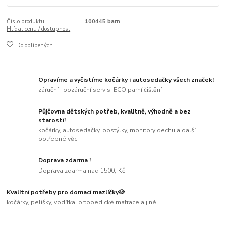
Číslo produktu:
100445 barn
Hlídat cenu / dostupnost
Do oblíbených
Opravíme a vyčistíme kočárky i autosedačky všech značek!
záruční i pozáruční servis, ECO parní čištění
Půjčovna dětských potřeb, kvalitně, výhodně a bez
starostí!
kočárky, autosedačky, postýlky, monitory dechu a další
potřebné věci
Doprava zdarma !
Doprava zdarma nad 1500,-Kč.
Kvalitní potřeby pro domací mazlíčky🐶
kočárky, pelíšky, vodítka, ortopedické matrace a jiné