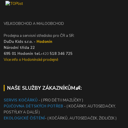
VELKOOBCHOD A MALOOBCHOD
Prodejna a servisní středisko pro ČR a SR:
DuDu Kids s.r.o. -
Hodonín
Národní třída 22
695 01 Hodonín tel.
518 346 725
+420
Vice info o Hodonínské prodejně
NAŠE SLUŽBY ZÁKAZNÍKŮM👶:
SERVIS KOČÁRKŮ
- ( PRO DĚTI I MAZLÍČKY )
PŮJČOVNA DĚTSKÝCH POTŘEB
- ( KOČÁRKY, AUTOSEDAČKY,
POSTÝLKY A DALŠÍ )
EKOLOGICKÉ ČIŠTĚNÍ
- ( KOČÁRKŮ, AUTOSEDAČEK, ŽIDLIČEK )