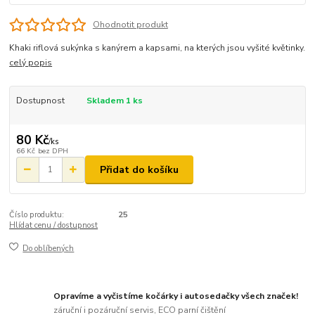
Ohodnotit produkt
Khaki riflová sukýnka s kanýrem a kapsami, na kterých jsou vyšité květinky.
celý popis
Dostupnost
Skladem 1 ks
80 Kč
/
ks
66 Kč
bez DPH
Přidat do košíku
Číslo produktu:
25
Hlídat cenu / dostupnost
Do oblíbených
Opravíme a vyčistíme kočárky i autosedačky všech značek!
záruční i pozáruční servis, ECO parní čištění