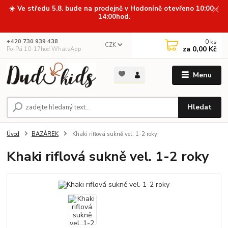
☀️ Ve středu 5.8. bude na prodejně v Hodoníně otevřeno 10:00 -
14:00hod.
0
ks
+420 730 939 438
CZK
za
0,00 Kč
Po-Pá 10-17hod WhatsApp
Menu
Hledat
Úvod
BAZÁREK
Khaki riflová sukně vel. 1-2 roky
Khaki riflová sukně vel. 1-2 roky