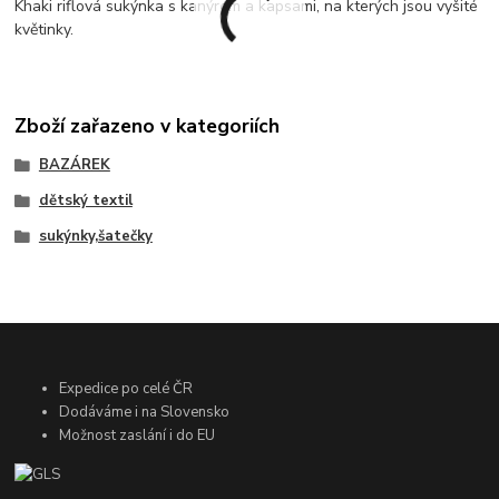
Khaki riflová sukýnka s kanýrem a kapsami, na kterých jsou vyšité
květinky.
Zboží zařazeno v kategoriích
BAZÁREK
dětský textil
sukýnky,šatečky
Expedice po celé ČR
Dodáváme i na Slovensko
Možnost zaslání i do EU