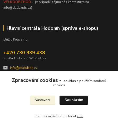
VELKOOBCHOD
- (v případě zájmu nás kontaktujte na
info@dudukids.cz)
Hlavní centrála Hodonín (správa e-shopu)
DuDu Kids s.r.o.
+420 730 939 438
Po-Pá 10-17hod WhatsApp
info@dudukids.cz
Zpracování cookies -
souhlas
s použitím souborů
cookies
Souhlasím
Nastavení
Upravit sběr cookies.
Souhlas můžete odmítnout
zde
.