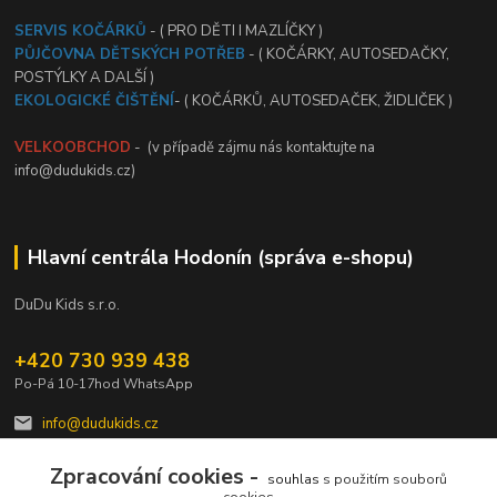
SERVIS KOČÁRKŮ
- ( PRO DĚTI I MAZLÍČKY )
PŮJČOVNA DĚTSKÝCH POTŘEB
- ( KOČÁRKY, AUTOSEDAČKY,
POSTÝLKY A DALŠÍ )
EKOLOGICKÉ ČIŠTĚNÍ
- ( KOČÁRKŮ, AUTOSEDAČEK, ŽIDLIČEK )
VELKOOBCHOD
- (v případě zájmu nás kontaktujte na
info@dudukids.cz)
Hlavní centrála Hodonín (správa e-shopu)
DuDu Kids s.r.o.
+420 730 939 438
Po-Pá 10-17hod WhatsApp
info@dudukids.cz
Zpracování cookies -
souhlas
s použitím souborů