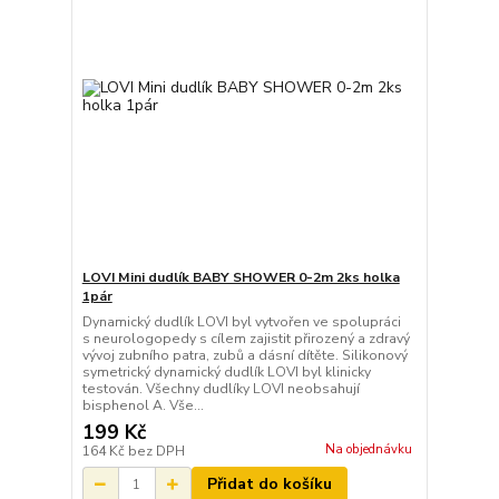
LOVI Mini dudlík BABY SHOWER 0-2m 2ks holka
1pár
Dynamický dudlík LOVI byl vytvořen ve spolupráci
s neurologopedy s cílem zajistit přirozený a zdravý
vývoj zubního patra, zubů a dásní dítěte. Silikonový
symetrický dynamický dudlík LOVI byl klinicky
testován. Všechny dudlíky LOVI neobsahují
bisphenol A. Vše...
199 Kč
Na objednávku
164 Kč
bez DPH
Přidat do košíku