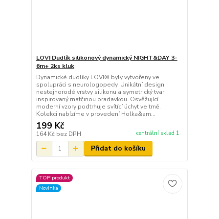
LOVI Dudlík silikonový dynamický NIGHT&DAY 3-
6m+ 2ks kluk
Dynamické dudlíky LOVI® byly vytvořeny ve
spolupráci s neurologopedy. Unikátní design
nestejnorodé vrstvy silikonu a symetrický tvar
inspirovaný matčinou bradavkou. Osvěžující
moderní vzory podtrhuje svítící úchyt ve tmě.
Kolekci nabízíme v provedení Holka&am...
199 Kč
centrální sklad 1
164 Kč
bez DPH
Přidat do košíku
TOP produkt
Novinka