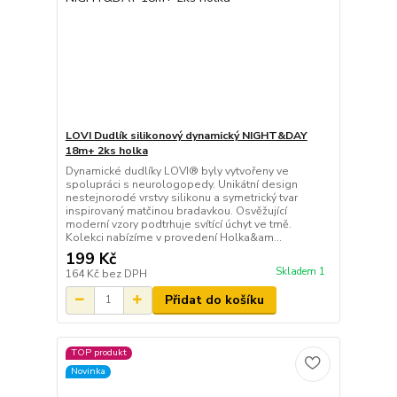
LOVI Dudlík silikonový dynamický NIGHT&DAY
18m+ 2ks holka
Dynamické dudlíky LOVI® byly vytvořeny ve
spolupráci s neurologopedy. Unikátní design
nestejnorodé vrstvy silikonu a symetrický tvar
inspirovaný matčinou bradavkou. Osvěžující
moderní vzory podtrhuje svítící úchyt ve tmě.
Kolekci nabízíme v provedení Holka&am...
199 Kč
Skladem 1
164 Kč
bez DPH
Přidat do košíku
TOP produkt
Novinka