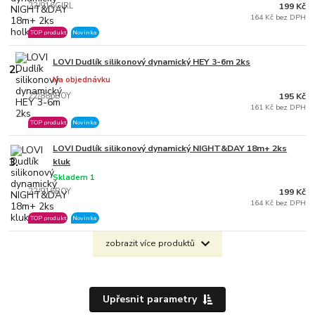
22/916GIRL
199 Kč
164 Kč bez DPH
TOP produkt
Novinka
LOVI Dudlík silikonový dynamický HEY 3-6m 2ks
2.
Na objednávku
22/886BOY
195 Kč
161 Kč bez DPH
TOP produkt
Novinka
LOVI Dudlík silikonový dynamický NIGHT&DAY 18m+ 2ks
3.
kluk
Skladem 1
22/916BOY
199 Kč
164 Kč bez DPH
TOP produkt
Novinka
zobrazit více produktů
Upřesnit parametry