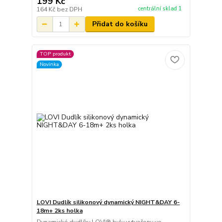
199 Kč
centrální sklad 1
164 Kč
bez DPH
Přidat do košíku
TOP produkt
Novinka
LOVI Dudlík silikonový dynamický NIGHT&DAY 6-
18m+ 2ks holka
Dynamické dudlíky LOVI® byly vytvořeny ve