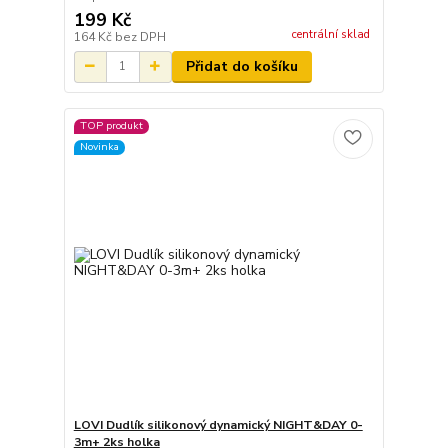
199 Kč
centrální sklad
164 Kč
bez DPH
Přidat do košíku
TOP produkt
Novinka
LOVI Dudlík silikonový dynamický NIGHT&DAY 0-
3m+ 2ks holka