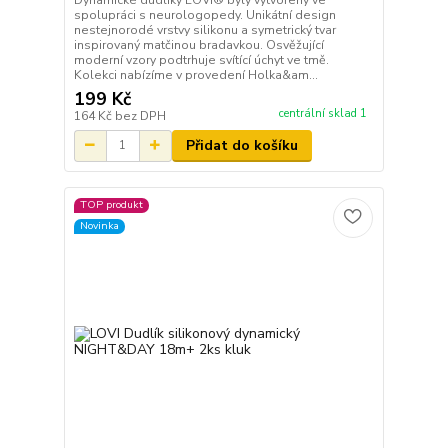
spolupráci s neurologopedy. Unikátní design
nestejnorodé vrstvy silikonu a symetrický tvar
inspirovaný matčinou bradavkou. Osvěžující
moderní vzory podtrhuje svítící úchyt ve tmě.
Kolekci nabízíme v provedení Holka&am...
199 Kč
centrální sklad 1
164 Kč
bez DPH
Přidat do košíku
TOP produkt
Novinka