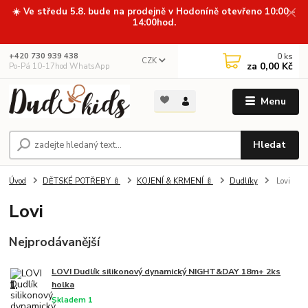
☀️ Ve středu 5.8. bude na prodejně v Hodoníně otevřeno 10:00 -
14:00hod.
0
ks
+420 730 939 438
CZK
za
0,00 Kč
Po-Pá 10-17hod WhatsApp
Menu
Hledat
Úvod
DĚTSKÉ POTŘEBY 🍼
KOJENÍ & KRMENÍ 🍼
Dudlíky
Lovi
Lovi
Nejprodávanější
LOVI Dudlík silikonový dynamický NIGHT&DAY 18m+ 2ks
1.
holka
Skladem 1