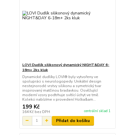
LOVI Dudlík silikonový dynamický NIGHT&DAY 6-
18m+ 2ks kluk
Dynamické dudlíky LOVI® byly vytvořeny ve
spolupráci s neurologopedy. Unikátní design
nestejnorodé vrstvy silikonu a symetrický tvar
inspirovaný matčinou bradavkou. Osvěžující
moderní vzory podtrhuje svítící úchyt ve tmě.
Kolekci nabízíme v provedení Holka&am...
199 Kč
centrální sklad 1
164 Kč
bez DPH
Přidat do košíku