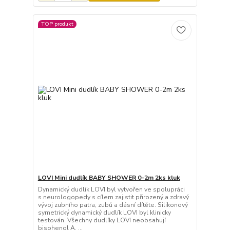
TOP produkt
LOVI Mini dudlík BABY SHOWER 0-2m 2ks kluk
Dynamický dudlík LOVI byl vytvořen ve spolupráci
s neurologopedy s cílem zajistit přirozený a zdravý
vývoj zubního patra, zubů a dásní dítěte. Silikonový
symetrický dynamický dudlík LOVI byl klinicky
testován. Všechny dudlíky LOVI neobsahují
bisphenol A. ...