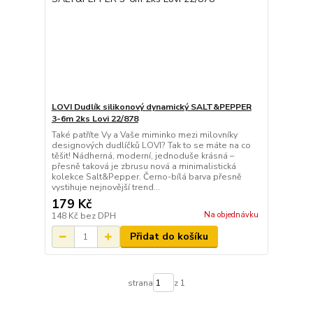
LOVI Dudlík silikonový dynamický SALT&PEPPER
3-6m 2ks Lovi 22/878
Také patříte Vy a Vaše miminko mezi milovníky
designových dudlíčků LOVI? Tak to se máte na co
těšit! Nádherná, moderní, jednoduše krásná –
přesně taková je zbrusu nová a minimalistická
kolekce Salt&Pepper. Černo-bílá barva přesně
vystihuje nejnovější trend...
179 Kč
Na objednávku
148 Kč
bez DPH
Přidat do košíku
strana
z 1