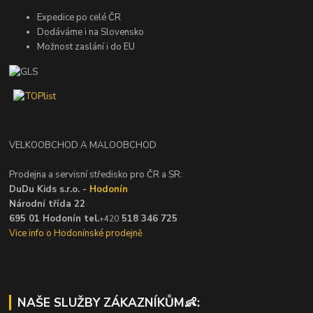
Expedice po celé ČR
Dodáváme i na Slovensko
Možnost zaslání i do EU
VELKOOBCHOD A MALOOBCHOD
Prodejna a servisní středisko pro ČR a SR:
DuDu Kids s.r.o. -
Hodonín
Národní třída 22
695 01 Hodonín tel.
518 346 725
+420
Vice info o Hodonínské prodejně
NAŠE SLUŽBY ZÁKAZNÍKŮM👶: