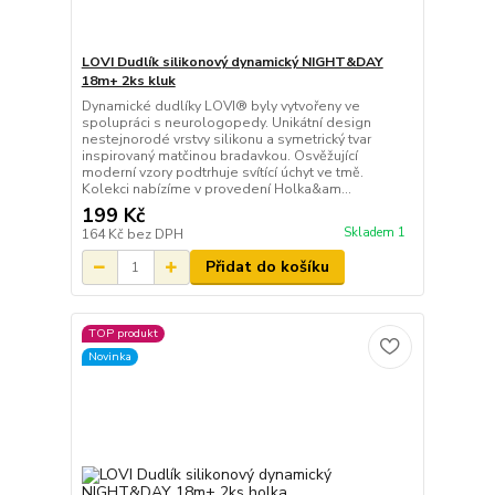
LOVI Dudlík silikonový dynamický NIGHT&DAY
18m+ 2ks kluk
Dynamické dudlíky LOVI® byly vytvořeny ve
spolupráci s neurologopedy. Unikátní design
nestejnorodé vrstvy silikonu a symetrický tvar
inspirovaný matčinou bradavkou. Osvěžující
moderní vzory podtrhuje svítící úchyt ve tmě.
Kolekci nabízíme v provedení Holka&am...
199 Kč
Skladem 1
164 Kč
bez DPH
Přidat do košíku
TOP produkt
Novinka