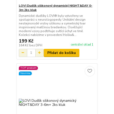
LOVI Dudlík silikonový dynamický NIGHT&DAY 0-
3m 2ks kluk
Dynamické dudlíky LOVI® byly vytvořeny ve
spolupráci s neurologopedy. Unikátní design
nestejnorodé vrstvy silikonu a symetrický tvar
inspirovaný matčinou bradavkou. Osvěžující
moderní vzory podtrhuje svítící úchyt ve tmě.
Kolekci nabízíme v provedení Holka&...
199 Kč
centrální sklad 1
164 Kč
bez DPH
Přidat do košíku
TOP produkt
Novinka