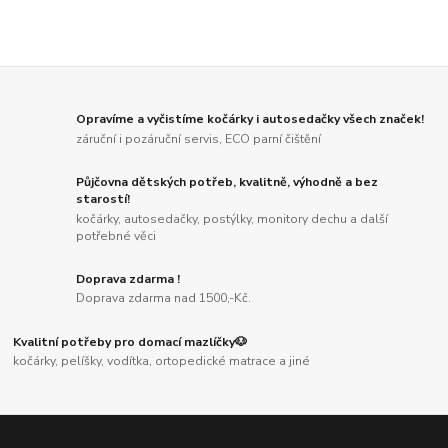
Opravíme a vyčistíme kočárky i autosedačky všech značek!
záruční i pozáruční servis, ECO parní čištění
Půjčovna dětských potřeb, kvalitně, výhodně a bez
starostí!
kočárky, autosedačky, postýlky, monitory dechu a další
potřebné věci
Doprava zdarma !
Doprava zdarma nad 1500,-Kč.
Kvalitní potřeby pro domací mazlíčky🐶
kočárky, pelíšky, vodítka, ortopedické matrace a jiné