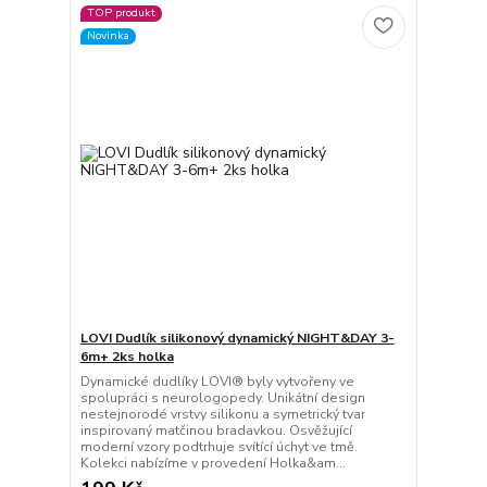
TOP produkt
Novinka
LOVI Dudlík silikonový dynamický NIGHT&DAY 3-
6m+ 2ks holka
Dynamické dudlíky LOVI® byly vytvořeny ve
spolupráci s neurologopedy. Unikátní design
nestejnorodé vrstvy silikonu a symetrický tvar
inspirovaný matčinou bradavkou. Osvěžující
moderní vzory podtrhuje svítící úchyt ve tmě.
Kolekci nabízíme v provedení Holka&am...