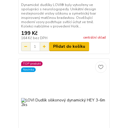
Dynamické dudlíky LOVI® byly vytvořeny ve
spolupráci s neurologopedy. Unikátní design
nestejnorodé vrstvy silikonu a symetrický tvar
inspirovaný matčinou bradavkou. Osvěžující
moderní vzory podtrhuje svítící úchyt ve tmě.
Kolekci nabízíme v provedení Holk...
199 Kč
centrální sklad
164 Kč
bez DPH
Přidat do košíku
TOP produkt
Novinka