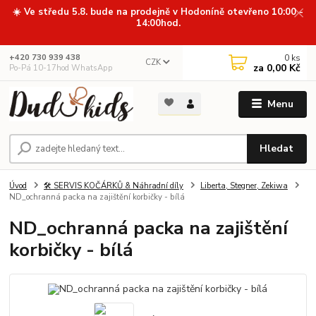
☀️ Ve středu 5.8. bude na prodejně v Hodoníně otevřeno 10:00 -
14:00hod.
0
ks
+420 730 939 438
CZK
za
0,00 Kč
Po-Pá 10-17hod WhatsApp
Menu
Hledat
Úvod
🛠️ SERVIS KOČÁRKŮ & Náhradní díly
Liberta, Stegner, Zekiwa
ND_ochranná packa na zajištění korbičky - bílá
ND_ochranná packa na zajištění
korbičky - bílá