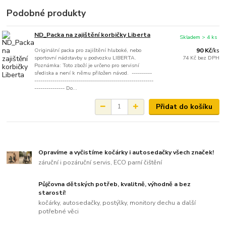
Podobné produkty
ND_Packa na zajištění korbičky Liberta
Skladem > 4 ks
Originální packa pro zajištění hluboké, nebo
90 Kč
/
ks
sportovní nádstavby u podvozku LIBERTA.
74 Kč
bez DPH
Poznámka: Toto zboží je určeno pro servisní
sřediska a není k němu přiložen návod. ----------
-----------------------------------------------------------
--------------- Do...
Přidat do košíku
Opravíme a vyčistíme kočárky i autosedačky všech značek!
záruční i pozáruční servis, ECO parní čištění
Půjčovna dětských potřeb, kvalitně, výhodně a bez
starostí!
kočárky, autosedačky, postýlky, monitory dechu a další
potřebné věci