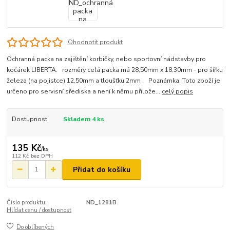
Ohodnotit produkt
Ochranná packa na zajištění korbičky, nebo sportovní nádstavby pro
kočárek LIBERTA. rozměry celá packa má 28,50mm x 18,30mm - pro šířku
železa (na pojistce) 12,50mm a tloušťku 2mm Poznámka: Toto zboží je
určeno pro servisní sřediska a není k němu přilože...
celý popis
Dostupnost
Skladem 4 ks
135 Kč
/
ks
112 Kč
bez DPH
Přidat do košíku
Číslo produktu:
ND_1281B
Hlídat cenu / dostupnost
Do oblíbených