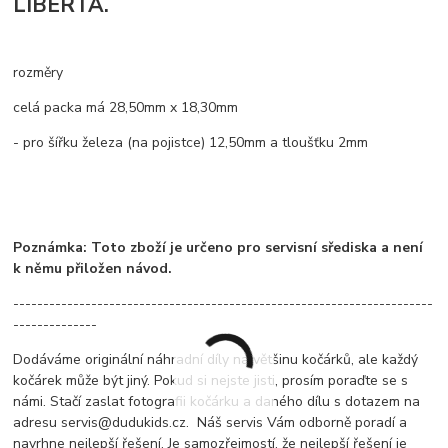
LIBERTA.
rozměry
celá packa má 28,50mm x 18,30mm
- pro šířku železa (na pojistce) 12,50mm a tloušťku 2mm
Poznámka: Toto zboží je určeno pro servisní sřediska a není
k němu přiložen návod.
----------------------------------------------------------------------
--------------
Dodáváme originální náhradní díly na většinu kočárků, ale každý
kočárek může být jiný. Pokud si nejste jisti, prosím poraďte se s
námi. Stačí zaslat fotografii kočárku a daného dílu s dotazem na
adresu servis@dudukids.cz. Náš servis Vám odborně poradí a
navrhne nejlepší řešení. Je samozřejmostí, že nejlepší řešení je