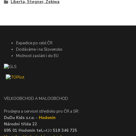
Liberta, Stegner, Zekiwa
Expedice po celé ČR
Dodáváme i na Slovensko
Možnost zaslání i do EU
VELKOOBCHOD A MALOOBCHOD
Prodejna a servisní středisko pro ČR a SR:
DuDu Kids s.r.o. -
Hodonín
Národní třída 22
695 01 Hodonín tel.
518 346 725
+420