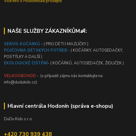
Vice info o Hodonínské prodejně
NAŠE SLUŽBY ZÁKAZNÍKŮM👶:
SERVIS KOČÁRKŮ
- ( PRO DĚTI I MAZLÍČKY )
PŮJČOVNA DĚTSKÝCH POTŘEB
- ( KOČÁRKY, AUTOSEDAČKY,
POSTÝLKY A DALŠÍ )
EKOLOGICKÉ ČIŠTĚNÍ
- ( KOČÁRKŮ, AUTOSEDAČEK, ŽIDLIČEK )
VELKOOBCHOD
- (v případě zájmu nás kontaktujte na
info@dudukids.cz)
Hlavní centrála Hodonín (správa e-shopu)
DuDu Kids s.r.o.
+420 730 939 438