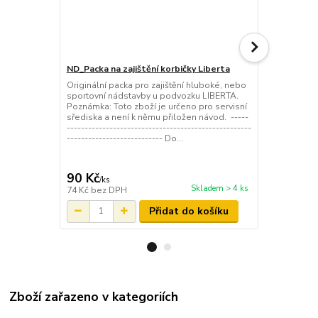
ND_Packa na zajištění korbičky Liberta
ND_ochranná 
černá
Originální packa pro zajištění hluboké, nebo
sportovní nádstavby u podvozku LIBERTA.
Originální oc
Poznámka: Toto zboží je určeno pro servisní
korbičky, ne
sřediska a není k němu přiložen návod. -----
kočárek LIBE
----------------------------------------------------
packa má 28
--------------------------- Do...
železa (na p
2mm Poznámk
servisní sředi
90 Kč
135 Kč
/
ks
/
ks
Skladem > 4 ks
74 Kč
bez DPH
112 Kč
bez 
Přidat do košíku
Zboží zařazeno v kategoriích