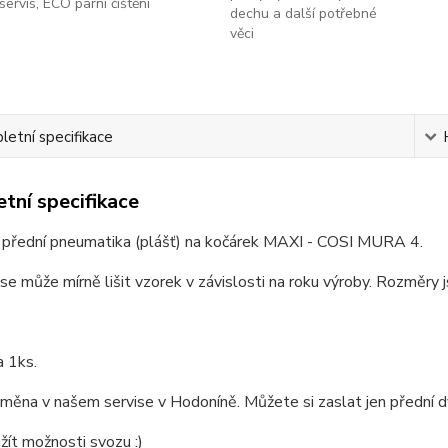
servis, ECO parní čištění
dechu a další potřebné
věci
etní specifikace
tní specifikace
í přední pneumatika (plášť) na kočárek MAXI - COSI MURA 4.
se může mírně lišit vzorek v závislosti na roku výroby. Rozměry 
a 1ks.
ěna v našem servise v Hodoníně. Můžete si zaslat jen přední dv
ít možnosti svozu :)