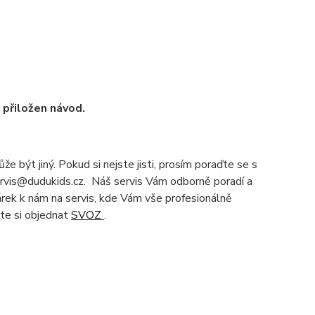
u přiložen návod.
e být jiný. Pokud si nejste jisti, prosím poraďte se s
servis@dudukids.cz. Náš servis Vám odborně poradí a
čárek k nám na servis, kde Vám vše profesionálně
te si objednat
SVOZ
.