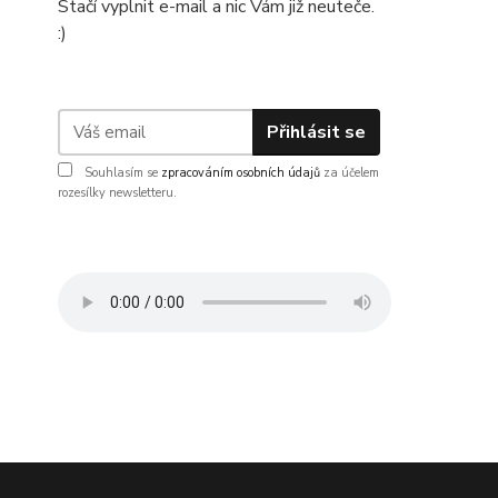
Stačí vyplnit e-mail a nic Vám již neuteče.
:)
Přihlásit se
Souhlasím se
zpracováním osobních údajů
za účelem
rozesílky newsletteru.