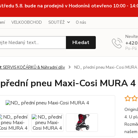
středu 5.8. bude na prodejně v Hodoníně otevřeno 10:00 - 14
ení
VELKOOBCHOD
SOUTĚŽ
O nás
Nevíte
Hledat
+420
Po-Pá
️ SERVIS KOČÁRKŮ & Náhradní díly
ND_ přední pneu Maxi-Cosi MURA
přední pneu Maxi-Cosi MURA 4
Origin
4. U pl
Rozměr
našem 