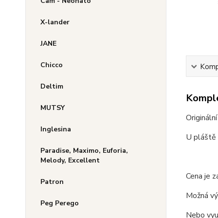
Cam - Neonato
X-lander
JANE
Chicco
Kompl
Deltim
Komple
MUTSY
Origináln
Inglesina
U pláště 
Paradise, Maximo, Euforia,
Melody, Excellent
Cena je z
Patron
Možná vým
Peg Perego
Nebo využ