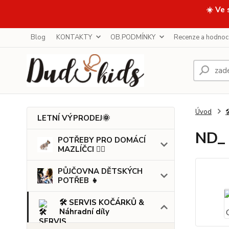
☀️ Ve 
Blog
KONTAKTY
OB.PODMÍNKY
Recenze a hodnoc
Úvod

LETNÍ VÝPRODEJ🌞
ND_ 
POTŘEBY PRO DOMÁCÍ
MAZLÍČCI 🐕‍🦺
PŮJČOVNA DĚTSKÝCH
POTŘEB 👧
🛠️ SERVIS KOČÁRKŮ &
Náhradní díly