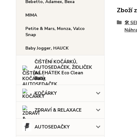
Bebetto, Adamex, Bexa
Zboží 
MIMA
🛠️ 
Petite & Mars, Monza, Valco
Náhra
Snap
Baby Jogger, HAUCK
ČIŠTĚNÍ KOČÁRKŮ,
AUTOSEDAČEK, ŽIDLIČEK
A LEHÁTEK Eco Clean
Baby
KOČÁRKY
ZDRAVÍ & RELAXACE
AUTOSEDAČKY