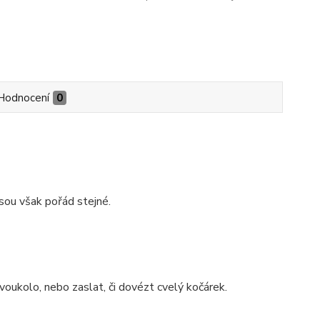
Hodnocení
0
jsou však pořád stejné.
oukolo, nebo zaslat, či dovézt cvelý kočárek.