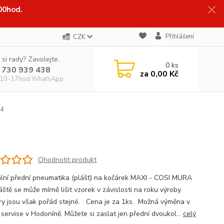
:00hod.
Přihlášení
CZK
 si rady? Zavolejte.
0
ks
 730 939 438
za
0,00 Kč
 10-17hod WhatsApp
 4
Ohodnotit produkt
ální přední pneumatika (plášť) na kočárek MAXI - COSI MURA
áště se může mírně lišit vzorek v závislosti na roku výroby.
y jsou však pořád stejné. Cena je za 1ks. Možná výměna v
servise v Hodoníně. Můžete si zaslat jen přední dvoukol...
celý