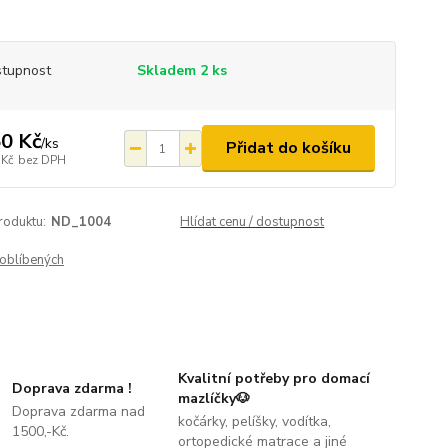
tupnost
Skladem 2 ks
0 Kč
/
ks
Přidat do košíku
 Kč
bez DPH
roduktu:
ND_1004
Hlídat cenu / dostupnost
oblíbených
Kvalitní potřeby pro domací
Doprava zdarma !
mazlíčky🐶
Doprava zdarma nad
kočárky, pelíšky, vodítka,
1500,-Kč.
ortopedické matrace a jiné