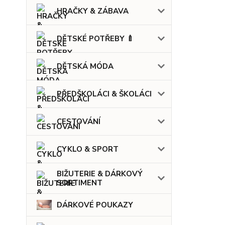
HRAČKY & ZÁBAVA
DĚTSKÉ POTŘEBY 🍼
DĚTSKÁ MÓDA
PŘEDŠKOLÁCI & ŠKOLÁCI
CESTOVÁNÍ
CYKLO & SPORT
BIŽUTERIE & DÁRKOVÝ
SORTIMENT
DÁRKOVÉ POUKAZY