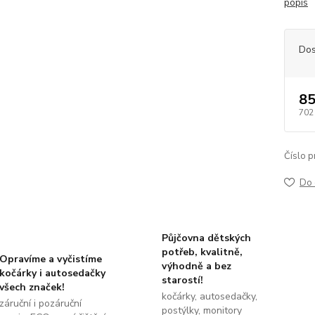
popis
Dos
85
702
Číslo p
Do 
Půjčovna dětských
potřeb, kvalitně,
Opravíme a vyčistíme
výhodně a bez
kočárky i autosedačky
starostí!
všech značek!
kočárky, autosedačky,
záruční i pozáruční
postýlky, monitory