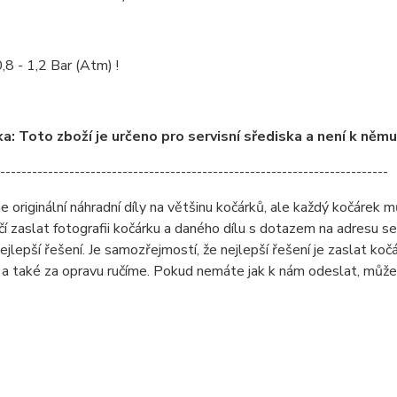
,8 - 1,2 Bar (Atm) !
: Toto zboží je určeno pro servisní sřediska a není k něm
-------------------------------------------------------------------------
originální náhradní díly na většinu kočárků, ale každý kočárek můž
čí zaslat fotografii kočárku a daného dílu s dotazem na adresu 
ejlepší řešení. Je samozřejmostí, že nejlepší řešení je zaslat ko
a také za opravu ručíme. Pokud nemáte jak k nám odeslat, může