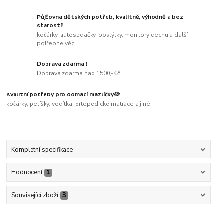
Půjčovna dětských potřeb, kvalitně, výhodně a bez
starostí!
kočárky, autosedačky, postýlky, monitory dechu a další
potřebné věci
Doprava zdarma !
Doprava zdarma nad 1500,-Kč.
Kvalitní potřeby pro domací mazlíčky🐶
kočárky, pelíšky, vodítka, ortopedické matrace a jiné
Kompletní specifikace
Hodnocení
1
Související zboží
3