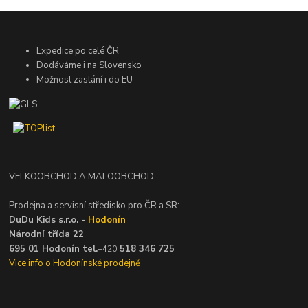
Expedice po celé ČR
Dodáváme i na Slovensko
Možnost zaslání i do EU
VELKOOBCHOD A MALOOBCHOD
Prodejna a servisní středisko pro ČR a SR:
DuDu Kids s.r.o. -
Hodonín
Národní třída 22
695 01 Hodonín tel.
518 346 725
+420
Vice info o Hodonínské prodejně