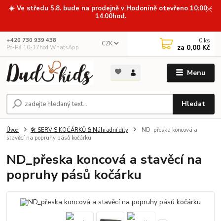
☀️ Ve středu 5.8. bude na prodejně v Hodoníně otevřeno 10:00 -
14:00hod.
0
ks
+420 730 939 438
CZK
za
0,00 Kč
Po-Pá 10-17hod WhatsApp
Menu
Hledat
Úvod
🛠️ SERVIS KOČÁRKŮ & Náhradní díly
ND_přeska koncová a
stavěcí na popruhy pásů kočárku
ND_přeska koncová a stavěcí na
popruhy pásů kočárku