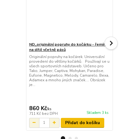
ND_originální popruhy do kočárku - řemínky
na dítě včetně pásů
ND_přeska n
Originální popruhy na kočárek. Universální
karabinama 
provedení do většiny kočárků. Používají se u
NOVINKA! Sp
všech sportovních nádstaveb. Určeno pro
kočárku s ka
Tako, Jumper, Captiva, Mohykan, Paradise,
se Vám popru
Euforie, Magnetico, Melody, Camarelo, Bexa,
Tuto přesku 
Adamex a mnoho jiných značek.... Obrázek
značky, kter
je...
s karabinama
modely ...
cena od
395 Kč
/
ks
860 Kč
/
ks
cena od
Skladem 3 ks
711 Kč
bez DPH
326 Kč
bez 
Přidat do košíku