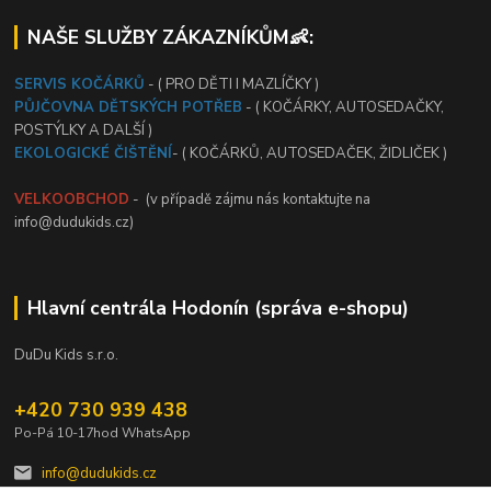
NAŠE SLUŽBY ZÁKAZNÍKŮM👶:
SERVIS KOČÁRKŮ
- ( PRO DĚTI I MAZLÍČKY )
PŮJČOVNA DĚTSKÝCH POTŘEB
- ( KOČÁRKY, AUTOSEDAČKY,
POSTÝLKY A DALŠÍ )
EKOLOGICKÉ ČIŠTĚNÍ
- ( KOČÁRKŮ, AUTOSEDAČEK, ŽIDLIČEK )
VELKOOBCHOD
- (v případě zájmu nás kontaktujte na
info@dudukids.cz)
Hlavní centrála Hodonín (správa e-shopu)
DuDu Kids s.r.o.
+420 730 939 438
Po-Pá 10-17hod WhatsApp
info@dudukids.cz