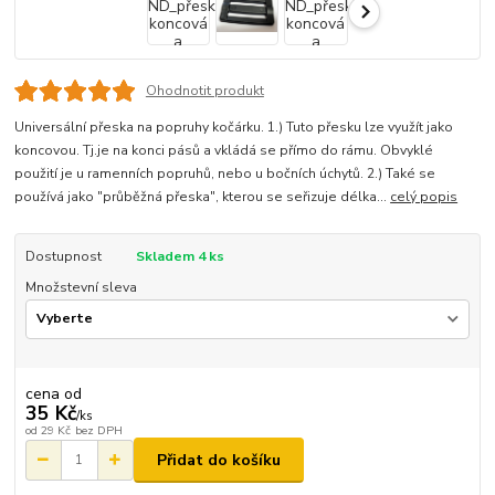
Ohodnotit produkt
Universální přeska na popruhy kočárku. 1.) Tuto přesku lze využít jako
koncovou. Tj.je na konci pásů a vkládá se přímo do rámu. Obvyklé
použití je u ramenních popruhů, nebo u bočních úchytů. 2.) Také se
používá jako "průběžná přeska", kterou se seřizuje délka...
celý popis
Dostupnost
Skladem 4 ks
Množstevní sleva
cena od
35 Kč
/
ks
od
29 Kč
bez DPH
Přidat do košíku