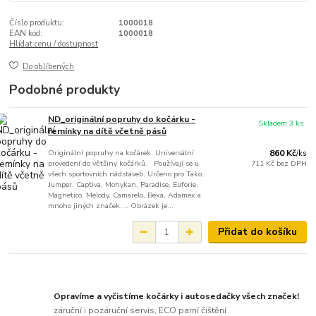
Číslo produktu:
1000018
EAN kód:
1000018
Hlídat cenu / dostupnost
Do oblíbených
Podobné produkty
ND_originální popruhy do kočárku -
Skladem 3 ks
řemínky na dítě včetně pásů
Originální popruhy na kočárek. Universální
860 Kč
/
ks
provedení do většiny kočárků. Používají se u
711 Kč
bez DPH
všech sportovních nádstaveb. Určeno pro Tako,
Jumper, Captiva, Mohykan, Paradise, Euforie,
Magnetico, Melody, Camarelo, Bexa, Adamex a
mnoho jiných značek.... Obrázek je...
Přidat do košíku
Opravíme a vyčistíme kočárky i autosedačky všech značek!
záruční i pozáruční servis, ECO parní čištění