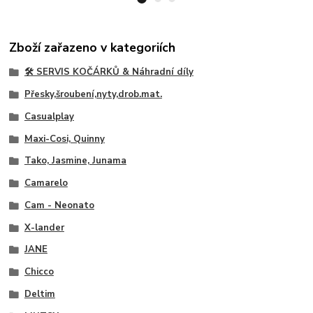
Zboží zařazeno v kategoriích
🛠️ SERVIS KOČÁRKŮ & Náhradní díly
Přesky,šroubení,nyty,drob.mat.
Casualplay
Maxi-Cosi, Quinny
Tako, Jasmine, Junama
Camarelo
Cam - Neonato
X-lander
JANE
Chicco
Deltim