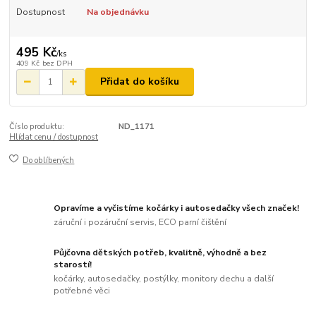
Dostupnost
Na objednávku
495 Kč
/
ks
409 Kč
bez DPH
Přidat do košíku
Číslo produktu:
ND_1171
Hlídat cenu / dostupnost
Do oblíbených
Opravíme a vyčistíme kočárky i autosedačky všech značek!
záruční i pozáruční servis, ECO parní čištění
Půjčovna dětských potřeb, kvalitně, výhodně a bez
starostí!
kočárky, autosedačky, postýlky, monitory dechu a další
potřebné věci