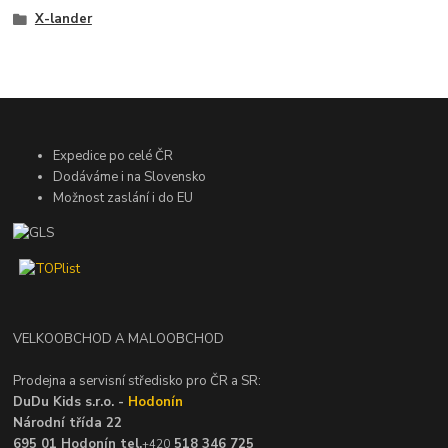
X-lander
Expedice po celé ČR
Dodáváme i na Slovensko
Možnost zaslání i do EU
VELKOOBCHOD A MALOOBCHOD
Prodejna a servisní středisko pro ČR a SR:
DuDu Kids s.r.o. -
Hodonín
Národní třída 22
695 01 Hodonín tel.
518 346 725
+420