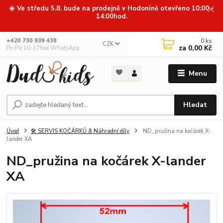
☀️ Ve středu 5.8. bude na prodejně v Hodoníně otevřeno 10:00 -
14:00hod.
0
ks
+420 730 939 438
CZK
za
0,00 Kč
Po-Pá 10-17hod WhatsApp
Menu
Hledat
Úvod
🛠️ SERVIS KOČÁRKŮ & Náhradní díly
ND_pružina na kočárek X-
lander XA
ND_pružina na kočárek X-lander
XA