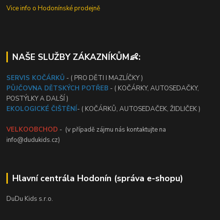
Vice info o Hodonínské prodejně
NAŠE SLUŽBY ZÁKAZNÍKŮM👶:
SERVIS KOČÁRKŮ
- ( PRO DĚTI I MAZLÍČKY )
PŮJČOVNA DĚTSKÝCH POTŘEB
- ( KOČÁRKY, AUTOSEDAČKY,
POSTÝLKY A DALŠÍ )
EKOLOGICKÉ ČIŠTĚNÍ
- ( KOČÁRKŮ, AUTOSEDAČEK, ŽIDLIČEK )
VELKOOBCHOD
- (v případě zájmu nás kontaktujte na
info@dudukids.cz)
Hlavní centrála Hodonín (správa e-shopu)
DuDu Kids s.r.o.