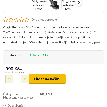
Ohodnotit produkt
Originální závěs TAKO - Jumper. Určeno obvykle na levou stranu.
Tlačítkem ven. Provedení rovný závěs a vnitřek určený pro kulatý dřík
osazený ložiskem. Pokud máte ještě dřívější systém s pružinkou
uprostřed, tak jej 100% nahraduje. Je kvalitnější a lehčí se o...
celý popis
Dostupnost
Skladem 2 ks
990 Kč
/
ks
818 Kč
bez DPH
Přidat do košíku
Číslo produktu:
ND_1221
Hlídat cenu / dostupnost
Do oblíbených