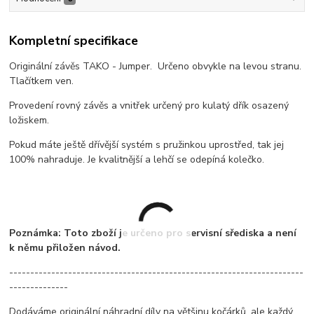
Kompletní specifikace
Originální závěs TAKO - Jumper. Určeno obvykle na levou stranu.
Tlačítkem ven.
Provedení rovný závěs a vnitřek určený pro kulatý dřík osazený
ložiskem.
Pokud máte ještě dřívější systém s pružinkou uprostřed, tak jej
100% nahraduje. Je kvalitnější a lehčí se odepíná kolečko.
Poznámka: Toto zboží je určeno pro servisní sřediska a není
k němu přiložen návod.
----------------------------------------------------------------------
--------------
Dodáváme originální náhradní díly na většinu kočárků, ale každý