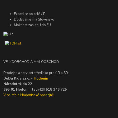
Expedice po celé ČR
Dodáváme i na Slovensko
Možnost zaslání i do EU
VELKOOBCHOD A MALOOBCHOD
Prodejna a servisní středisko pro ČR a SR:
DuDu Kids s.r.o. -
Hodonín
Národní třída 22
695 01 Hodonín tel.
518 346 725
+420
Vice info o Hodonínské prodejně