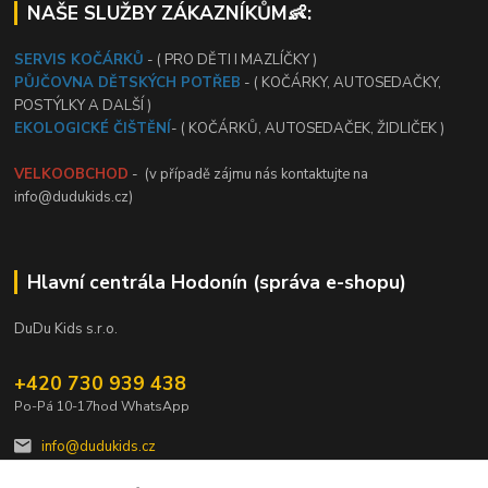
NAŠE SLUŽBY ZÁKAZNÍKŮM👶:
SERVIS KOČÁRKŮ
- ( PRO DĚTI I MAZLÍČKY )
PŮJČOVNA DĚTSKÝCH POTŘEB
- ( KOČÁRKY, AUTOSEDAČKY,
POSTÝLKY A DALŠÍ )
EKOLOGICKÉ ČIŠTĚNÍ
- ( KOČÁRKŮ, AUTOSEDAČEK, ŽIDLIČEK )
VELKOOBCHOD
- (v případě zájmu nás kontaktujte na
info@dudukids.cz)
Hlavní centrála Hodonín (správa e-shopu)
DuDu Kids s.r.o.
+420 730 939 438
Po-Pá 10-17hod WhatsApp
info@dudukids.cz