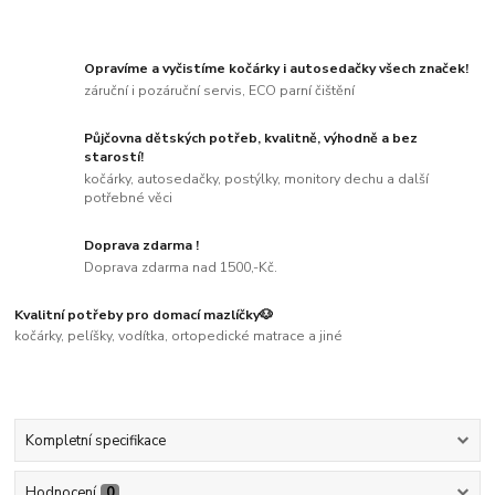
Opravíme a vyčistíme kočárky i autosedačky všech značek!
záruční i pozáruční servis, ECO parní čištění
Půjčovna dětských potřeb, kvalitně, výhodně a bez
starostí!
kočárky, autosedačky, postýlky, monitory dechu a další
potřebné věci
Doprava zdarma !
Doprava zdarma nad 1500,-Kč.
Kvalitní potřeby pro domací mazlíčky🐶
kočárky, pelíšky, vodítka, ortopedické matrace a jiné
Kompletní specifikace
Hodnocení
0