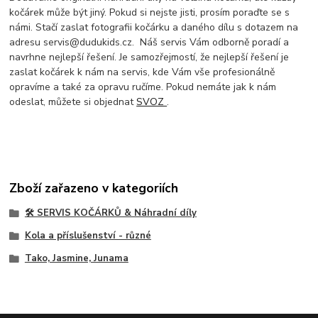
kočárek může být jiný. Pokud si nejste jisti, prosím poraďte se s
námi. Stačí zaslat fotografii kočárku a daného dílu s dotazem na
adresu servis@dudukids.cz. Náš servis Vám odborně poradí a
navrhne nejlepší řešení. Je samozřejmostí, že nejlepší řešení je
zaslat kočárek k nám na servis, kde Vám vše profesionálně
opravíme a také za opravu ručíme. Pokud nemáte jak k nám
odeslat, můžete si objednat
SVOZ
.
Zboží zařazeno v kategoriích
🛠️ SERVIS KOČÁRKŮ & Náhradní díly
Kola a příslušenství - různé
Tako, Jasmine, Junama