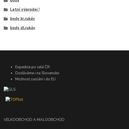
body
Letní výprodej !
body kr.rukáv
body dl.rukáv
Expedice po celé ČR
Dodáváme i na Slovensko
Možnost zaslání i do EU
VELKOOBCHOD A MALOOBCHOD