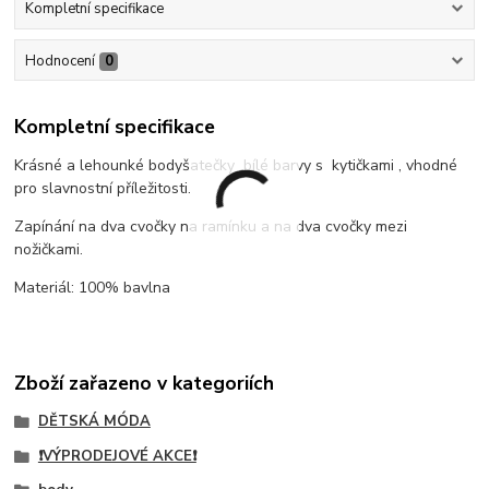
Kompletní specifikace
Hodnocení
0
Kompletní specifikace
Krásné a lehounké bodyšatečky bílé barvy s kytičkami , vhodné
pro slavnostní příležitosti.
Zapínání na dva cvočky na ramínku a na dva cvočky mezi
nožičkami.
Materiál: 100% bavlna
Zboží zařazeno v kategoriích
DĚTSKÁ MÓDA
❗VÝPRODEJOVÉ AKCE❗