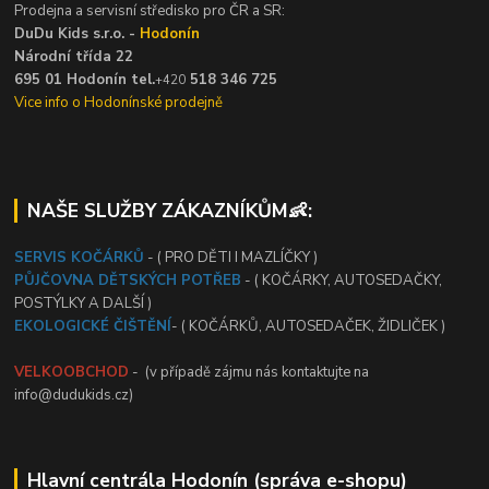
Prodejna a servisní středisko pro ČR a SR:
DuDu Kids s.r.o. -
Hodonín
Národní třída 22
695 01 Hodonín tel.
518 346 725
+420
Vice info o Hodonínské prodejně
NAŠE SLUŽBY ZÁKAZNÍKŮM👶:
SERVIS KOČÁRKŮ
- ( PRO DĚTI I MAZLÍČKY )
PŮJČOVNA DĚTSKÝCH POTŘEB
- ( KOČÁRKY, AUTOSEDAČKY,
POSTÝLKY A DALŠÍ )
EKOLOGICKÉ ČIŠTĚNÍ
- ( KOČÁRKŮ, AUTOSEDAČEK, ŽIDLIČEK )
VELKOOBCHOD
- (v případě zájmu nás kontaktujte na
info@dudukids.cz)
Hlavní centrála Hodonín (správa e-shopu)