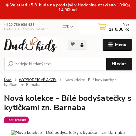
☀️ Ve středu 5.8. bude na prodejně v Hodoníně otevřeno 10:00 -
14:00hod.
0
ks
+420 730 939 438
CZK
za
0,00 Kč
Po-Pá 10-17hod WhatsApp
Menu
Hledat
Úvod
❗VÝPRODEJOVÉ AKCE❗
Nová kolekce - Bílé bodyšatečky s
kytičkami zn. Barnaba
Nová kolekce - Bílé bodyšatečky s
kytičkami zn. Barnaba
TOP produkt