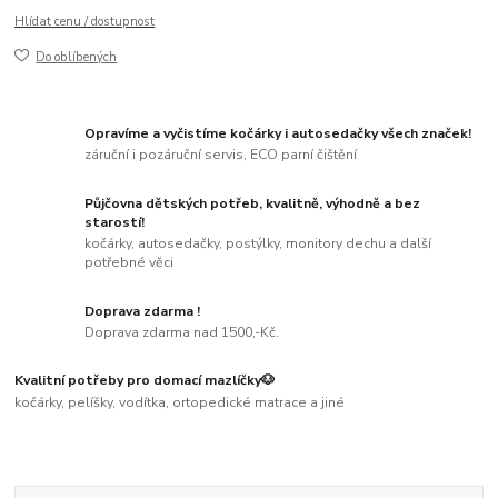
Hlídat cenu / dostupnost
Do oblíbených
Opravíme a vyčistíme kočárky i autosedačky všech značek!
záruční i pozáruční servis, ECO parní čištění
Půjčovna dětských potřeb, kvalitně, výhodně a bez
starostí!
kočárky, autosedačky, postýlky, monitory dechu a další
potřebné věci
Doprava zdarma !
Doprava zdarma nad 1500,-Kč.
Kvalitní potřeby pro domací mazlíčky🐶
kočárky, pelíšky, vodítka, ortopedické matrace a jiné