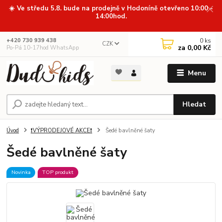
☀️ Ve středu 5.8. bude na prodejně v Hodoníně otevřeno 10:00 -
14:00hod.
0
ks
+420 730 939 438
CZK
za
0,00 Kč
Po-Pá 10-17hod WhatsApp
Menu
Hledat
Úvod
❗VÝPRODEJOVÉ AKCE❗
Šedé bavlněné šaty
Šedé bavlněné šaty
Novinka
TOP produkt