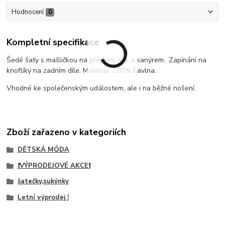
Hodnocení
0
Kompletní specifikace
Šedé šaty s mašličkou na předním díle a kanýrem.. Zapínání na
knoflíky na zadním díle. Materiál: 100% bavlna.
Vhodné ke společenským událostem, ale i na běžné nošení.
Zboží zařazeno v kategoriích
DĚTSKÁ MÓDA
❗VÝPRODEJOVÉ AKCE❗
šatečky,sukýnky
Letní výprodej !