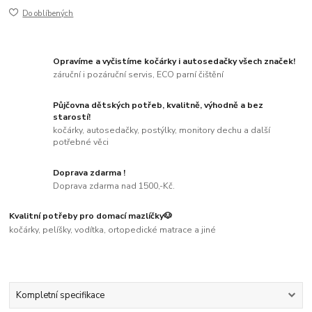
Do oblíbených
Opravíme a vyčistíme kočárky i autosedačky všech značek!
záruční i pozáruční servis, ECO parní čištění
Půjčovna dětských potřeb, kvalitně, výhodně a bez
starostí!
kočárky, autosedačky, postýlky, monitory dechu a další
potřebné věci
Doprava zdarma !
Doprava zdarma nad 1500,-Kč.
Kvalitní potřeby pro domací mazlíčky🐶
kočárky, pelíšky, vodítka, ortopedické matrace a jiné
Kompletní specifikace