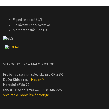
Expedice po celé ČR
Dodáváme i na Slovensko
Možnost zaslání i do EU
VELKOOBCHOD A MALOOBCHOD
Prodejna a servisní středisko pro ČR a SR:
DuDu Kids s.r.o. -
Hodonín
Národní třída 22
695 01 Hodonín tel.
518 346 725
+420
Vice info o Hodonínské prodejně