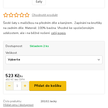
Ohodnotit produkt
Šedé šaty s mašličkou na předním díle a kanýrem.. Zapínání na knoflíky
na zadním díle. Materiál: 100% bavlna. Vhodné ke společenským
událostem, ale i na běžné nošení.
celý popis
Dostupnost
Skladem 2 ks
Velikost
523 Kč
/
ks
432 Kč
bez DPH
Přidat do košíku
Číslo produktu:
20102 Jacky
Hlídat cenu / dostupnost