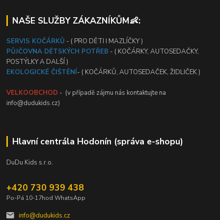
NAŠE SLUŽBY ZÁKAZNÍKŮM👶:
SERVIS KOČÁRKŮ
- ( PRO DĚTI I MAZLÍČKY )
PŮJČOVNA DĚTSKÝCH POTŘEB
- ( KOČÁRKY, AUTOSEDAČKY,
POSTÝLKY A DALŠÍ )
EKOLOGICKÉ ČIŠTĚNÍ
- ( KOČÁRKŮ, AUTOSEDAČEK, ŽIDLIČEK )
VELKOOBCHOD
- (v případě zájmu nás kontaktujte na
info@dudukids.cz)
Hlavní centrála Hodonín (správa e-shopu)
DuDu Kids s.r.o.
+420 730 939 438
Po-Pá 10-17hod WhatsApp
info@dudukids.cz