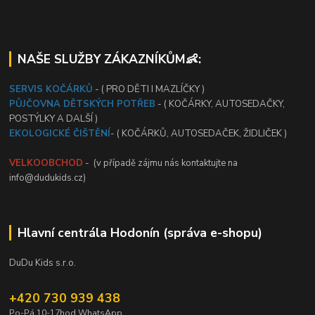
NAŠE SLUŽBY ZÁKAZNÍKŮM👶:
SERVIS KOČÁRKŮ
- ( PRO DĚTI I MAZLÍČKY )
PŮJČOVNA DĚTSKÝCH POTŘEB
- ( KOČÁRKY, AUTOSEDAČKY,
POSTÝLKY A DALŠÍ )
EKOLOGICKÉ ČIŠTĚNÍ
- ( KOČÁRKŮ, AUTOSEDAČEK, ŽIDLIČEK )
VELKOOBCHOD
- (v případě zájmu nás kontaktujte na
info@dudukids.cz)
Hlavní centrála Hodonín (správa e-shopu)
DuDu Kids s.r.o.
+420 730 939 438
Po-Pá 10-17hod WhatsApp