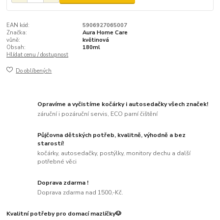
EAN kód:
5906927065007
Značka:
Aura Home Care
vůně:
květinová
Obsah:
180ml
Hlídat cenu / dostupnost
Do oblíbených
Opravíme a vyčistíme kočárky i autosedačky všech značek!
záruční i pozáruční servis, ECO parní čištění
Půjčovna dětských potřeb, kvalitně, výhodně a bez
starostí!
kočárky, autosedačky, postýlky, monitory dechu a další
potřebné věci
Doprava zdarma !
Doprava zdarma nad 1500,-Kč.
Kvalitní potřeby pro domací mazlíčky🐶