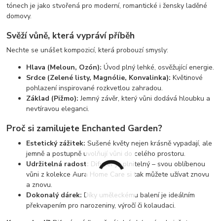
tónech je jako stvořená pro moderní, romantické i žensky laděné
domovy.
Svěží vůně, která vypráví příběh
Nechte se unášet kompozicí, která probouzí smysly:
Hlava (Meloun, Ozón):
Úvod plný lehké, osvěžující energie.
Srdce (Zelené listy, Magnólie, Konvalinka):
Květinové
pohlazení inspirované rozkvetlou zahradou.
Základ (Pižmo):
Jemný závěr, který vůni dodává hloubku a
nevtíravou eleganci.
Proč si zamilujete Enchanted Garden?
Estetický zážitek:
Sušené květy nejen krásně vypadají, ale
jemně a postupně uvolňují vůni do celého prostoru.
Udržitelná radost:
Difuzér je plnitelný – svou oblíbenou
vůni z kolekce Aura Home Care si tak můžete užívat znovu
a znovu.
Dokonalý dárek:
Díky uměleckému balení je ideálním
překvapením pro narozeniny, výročí či kolaudaci.