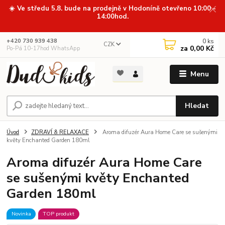
☀️ Ve středu 5.8. bude na prodejně v Hodoníně otevřeno 10:00 -
14:00hod.
0
ks
+420 730 939 438
CZK
za
0,00 Kč
Po-Pá 10-17hod WhatsApp
Menu
Hledat
Úvod
ZDRAVÍ & RELAXACE
Aroma difuzér Aura Home Care se sušenými
květy Enchanted Garden 180ml
Aroma difuzér Aura Home Care
se sušenými květy Enchanted
Garden 180ml
Novinka
TOP produkt