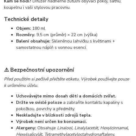
Kam se hodí?
Difuzér nádherně zútulní obývací pokoj, šatnu,
koupelnu i vaši stylovou pracovnu.
Technické detaily
Objem:
180 ml
Rozměry:
9,5 cm (průměr) × 22 cm (výška)
Balení obsahuje:
Skleněnou lahvičku s květinami +
samostatnou náplň s vonnou esencí.
⚠️ Bezpečnostní upozornění
Před použitím si pečlivě přečtěte etiketu. Výrobek používejte pouze
k určenému účelu.
Uchovávejte mimo dosah dětí a domácích zvířat.
Držte ve svislé poloze
a zabraňte kontaktu kapaliny s
pokožkou, povrchy a předměty.
Neskladujte v blízkosti zdrojů tepla.
Výrobek není určen ke konzumaci.
Alergeny:
Obsahuje
Linalool, Linalylacetát, Hexylcinnamal,
Hexylsalicylát, Tetramethylacetyloctahydronaftaleny,