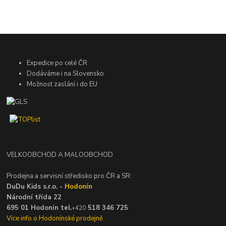
Expedice po celé ČR
Dodáváme i na Slovensko
Možnost zaslání i do EU
VELKOOBCHOD A MALOOBCHOD
Prodejna a servisní středisko pro ČR a SR:
DuDu Kids s.r.o. -
Hodonín
Národní třída 22
695 01 Hodonín tel.
518 346 725
+420
Vice info o Hodonínské prodejně