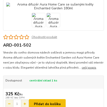
Ohodnotit produkt
ARD-001-502
Vneste do svého domova nádech svěžesti a jemnou magii přírody.
Aroma difuzér sušených květin Enchanted Garden od Aura Home Care
není jen obyčejnou vůní – je to stylový doplněk, který promění váš interiér
v oázu klidu. Elegantní skleněná lahvička plná přírodníc...
celý popis
Dostupnost
centrální sklad 1 ks
325 Kč
/
ks
269 Kč
bez DPH
Přidat do košíku