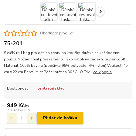
Ohodnotit produkt
75-201
Skvělý roll bag pro děti na cesty, na kroužky, zkrátka na každodenní
použití. Možné nosit přes rameno i jako batoh na zádech. Super cool!
Materiál: 100% bavlna (podšívka 96% polyester 4% nylon) Velikost: 45
cm x 22 cm Barva: Mint Péče: prát na 30 °C O Trix...
celý popis
Dostupnost
centrální sklad
949 Kč
/
ks
784 Kč
bez DPH
Přidat do košíku