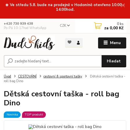
☀️ Ve středu 5.8. bude na prodejně v Hodoníně otevřeno 10:00 -
14:00hod.
0
ks
+420 730 939 438
CZK
za
0,00 Kč
Po-Pá 10-17hod WhatsApp
Menu
Hledat
Úvod
CESTOVÁNÍ
cestovní & sportovní tašky
Dětská cestovní taška -
roll bag Dino
Dětská cestovní taška - roll bag
Dino
Novinka
TOP produkt