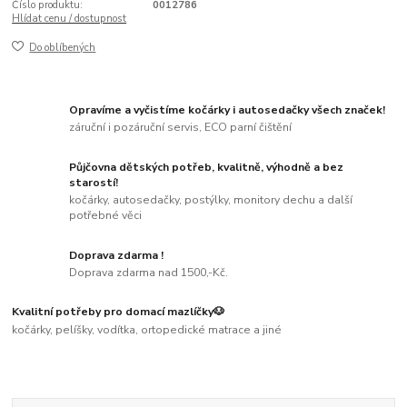
Číslo produktu:
0012786
Hlídat cenu / dostupnost
Do oblíbených
Opravíme a vyčistíme kočárky i autosedačky všech značek!
záruční i pozáruční servis, ECO parní čištění
Půjčovna dětských potřeb, kvalitně, výhodně a bez
starostí!
kočárky, autosedačky, postýlky, monitory dechu a další
potřebné věci
Doprava zdarma !
Doprava zdarma nad 1500,-Kč.
Kvalitní potřeby pro domací mazlíčky🐶
kočárky, pelíšky, vodítka, ortopedické matrace a jiné