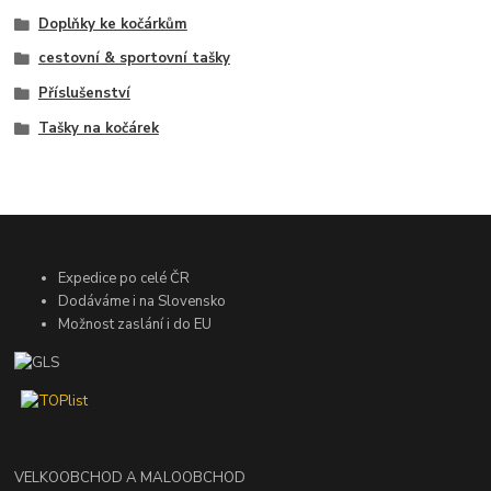
Doplňky ke kočárkům
cestovní & sportovní tašky
Příslušenství
Tašky na kočárek
Expedice po celé ČR
Dodáváme i na Slovensko
Možnost zaslání i do EU
VELKOOBCHOD A MALOOBCHOD