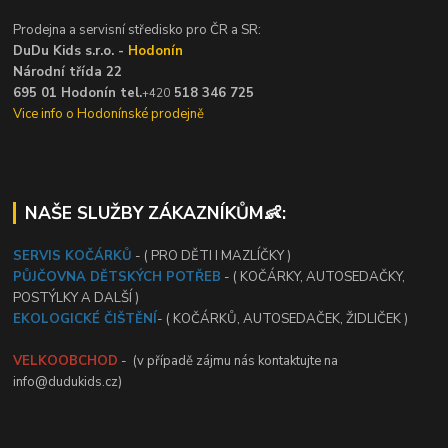
Prodejna a servisní středisko pro ČR a SR:
DuDu Kids s.r.o. -
Hodonín
Národní třída 22
695 01 Hodonín tel.
518 346 725
+420
Vice info o Hodonínské prodejně
NAŠE SLUŽBY ZÁKAZNÍKŮM👶:
SERVIS KOČÁRKŮ
- ( PRO DĚTI I MAZLÍČKY )
PŮJČOVNA DĚTSKÝCH POTŘEB
- ( KOČÁRKY, AUTOSEDAČKY,
POSTÝLKY A DALŠÍ )
EKOLOGICKÉ ČIŠTĚNÍ
- ( KOČÁRKŮ, AUTOSEDAČEK, ŽIDLIČEK )
VELKOOBCHOD
- (v případě zájmu nás kontaktujte na
info@dudukids.cz)