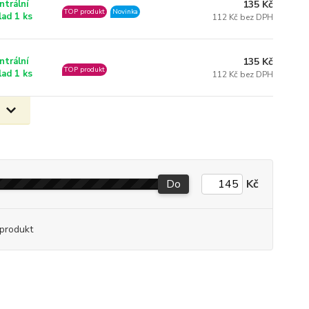
135 Kč
ntrální
TOP produkt
Novinka
lad 1 ks
112 Kč bez DPH
135 Kč
ntrální
TOP produkt
lad 1 ks
112 Kč bez DPH
Do
Kč
produkt