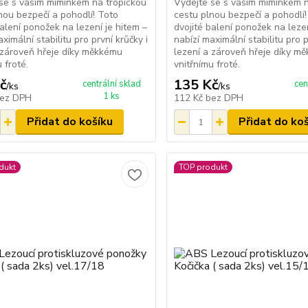
se s vaším miminkem na tropickou
Vydejte se s vaším miminkem n
nou bezpečí a pohodlí! Toto
cestu plnou bezpečí a pohodlí!
balení ponožek na lezení je hitem –
dvojité balení ponožek na lezen
ximální stabilitu pro první krůčky i
nabízí maximální stabilitu pro p
 zároveň hřeje díky měkkému
lezení a zároveň hřeje díky m
 froté.
vnitřnímu froté.
č
135 Kč
centrální sklad
cen
/
ks
/
ks
1 ks
ez DPH
112 Kč
bez DPH
Přidat do košíku
Přidat do ko
dukt
TOP produkt