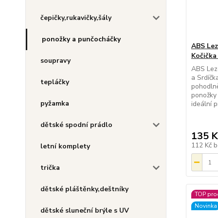
čepičky,rukavičky,šály
ponožky a punčocháčky
ABS Lez
Kočička 
soupravy
ABS Lezo
a Srdíčk
tepláčky
pohodlně
ponožky 
pyžamka
ideální 
dětské spodní prádlo
135 K
112 Kč
b
letní komplety
trička
dětské pláštěnky,deštníky
TOP pro
Novinka
dětské sluneční brýle s UV