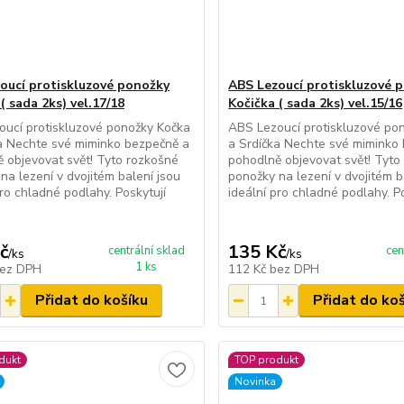
oucí protiskluzové ponožky
ABS Lezoucí protiskluzové 
( sada 2ks) vel.17/18
Kočička ( sada 2ks) vel.15/16
ucí protiskluzové ponožky Kočka
ABS Lezoucí protiskluzové po
a Nechte své miminko bezpečně a
a Srdíčka Nechte své miminko
 objevovat svět! Tyto rozkošné
pohodlně objevovat svět! Tyto
na lezení v dvojitém balení jsou
ponožky na lezení v dvojitém b
pro chladné podlahy. Poskytují
ideální pro chladné podlahy. P
č
135 Kč
centrální sklad
cen
/
ks
/
ks
1 ks
ez DPH
112 Kč
bez DPH
Přidat do košíku
Přidat do ko
dukt
TOP produkt
Novinka