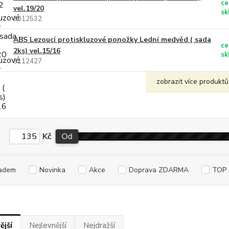
ce
vel.19/20
sk
8012532
ABS Lezoucí protiskluzové ponožky Lední medvěd ( sada
ce
2ks) vel.15/16
sk
8112427
zobrazit více produktů
Kč
Od
adem
Novinka
Akce
Doprava ZDARMA
TOP 
ější
Nejlevnější
Nejdražší