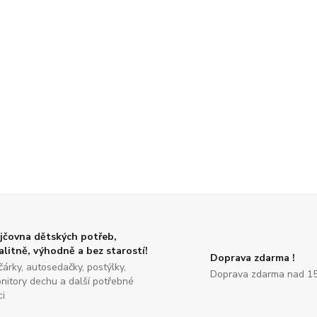
jčovna dětských potřeb,
alitně, výhodně a bez starostí!
Doprava zdarma !
čárky, autosedačky, postýlky,
Doprava zdarma nad 15
nitory dechu a další potřebné
ci