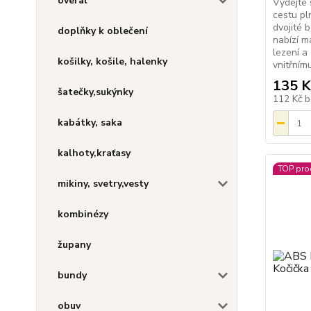
overal
Vydejte 
cestu pl
dvojité 
doplňky k oblečení
nabízí ma
lezení a
košilky, košile, halenky
vnitřnímu
135 K
šatečky,sukýnky
112 Kč
b
kabátky, saka
kalhoty,kraťasy
TOP pro
mikiny, svetry,vesty
kombinézy
župany
bundy
obuv