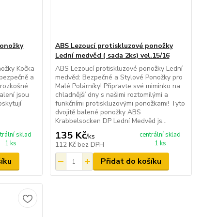
ponožky
ABS Lezoucí protiskluzové ponožky
Lední medvěd ( sada 2ks) vel.15/16
nožky Kočka
ABS Lezoucí protiskluzové ponožky Lední
 bezpečně a
medvěd: Bezpečné a Stylové Ponožky pro
 rozkošné
Malé Polárníky! Připravte své miminko na
alení jsou
chladnější dny s našimi roztomilými a
oskytují
funkčními protiskluzovými ponožkami! Tyto
dvojitě balené ponožky ABS
Krabbelsocken DP Lední Medvěd js...
135 Kč
trální sklad
centrální sklad
/
ks
1 ks
1 ks
112 Kč
bez DPH
šíku
Přidat do košíku