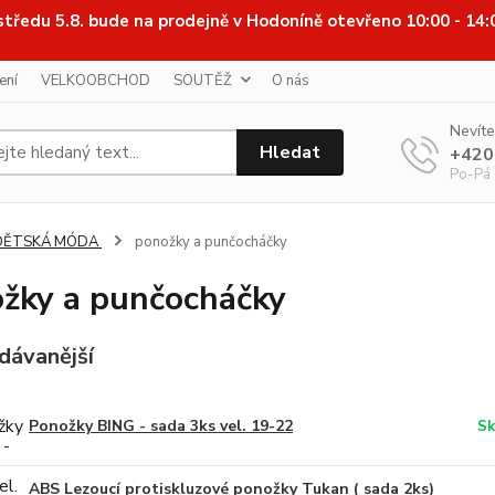
středu 5.8. bude na prodejně v Hodoníně otevřeno 10:00 - 14
ení
VELKOOBCHOD
SOUTĚŽ
O nás
Nevíte
Hledat
+420
Po-Pá
DĚTSKÁ MÓDA
ponožky a punčocháčky
žky a punčocháčky
dávanější
Ponožky BING - sada 3ks vel. 19-22
Sk
ABS Lezoucí protiskluzové ponožky Tukan ( sada 2ks)