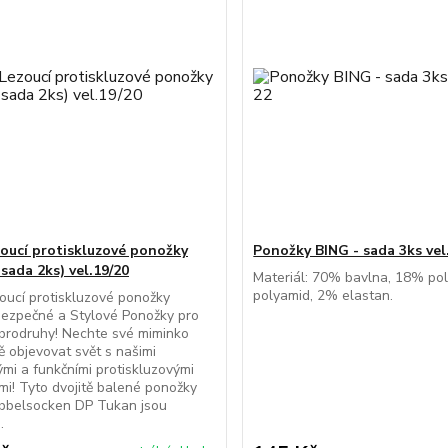
oucí protiskluzové ponožky
Ponožky BING - sada 3ks vel
sada 2ks) vel.19/20
Materiál: 70% bavlna, 18% po
polyamid, 2% elastan.
ucí protiskluzové ponožky
ezpečné a Stylové Ponožky pro
brodruhy! Nechte své miminko
 objevovat svět s našimi
ými a funkčními protiskluzovými
i! Tyto dvojitě balené ponožky
bbelsocken DP Tukan jsou
.