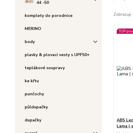
44 -50
Zobrazuji 
komplety do porodnice
MERINO
TOP pro
body
plavky & plovací vesty s UPF50+
teplákové soupravy
ke křtu
punčochy
půldupačky
dupačky
ABS Lez
Lama ( s