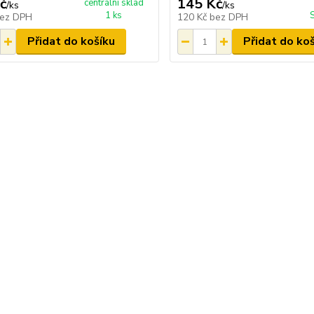
č
145 Kč
centrální sklad
/
ks
/
ks
1 ks
ez DPH
120 Kč
bez DPH
Přidat do košíku
Přidat do ko