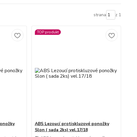
strana
z 1
TOP produkt
ponožky
ABS Lezoucí protiskluzové ponožky
Slon ( sada 2ks) vel.17/18