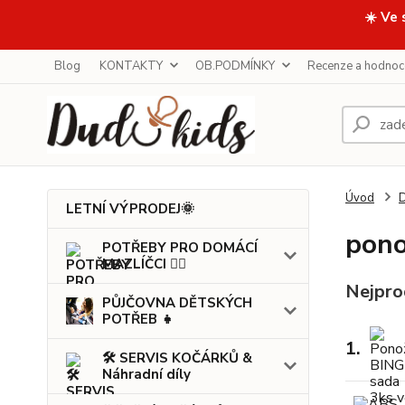
☀️ Ve 
Blog
KONTAKTY
OB.PODMÍNKY
Recenze a hodnoc
Úvod
LETNÍ VÝPRODEJ🌞
pono
POTŘEBY PRO DOMÁCÍ
MAZLÍČCI 🐕‍🦺
Nejpro
PŮJČOVNA DĚTSKÝCH
POTŘEB 👧
1.
🛠️ SERVIS KOČÁRKŮ &
Náhradní díly