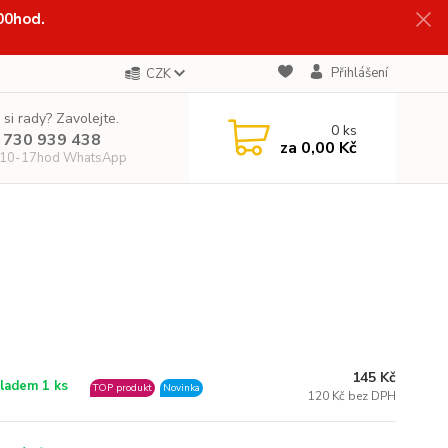
:00hod.
Přihlášení
CZK
 si rady? Zavolejte.
0
ks
 730 939 438
za
0,00 Kč
 10-17hod WhatsApp
145 Kč
ladem 1 ks
TOP produkt
Novinka
120 Kč bez DPH