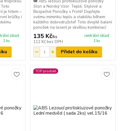
a tropickou
🐘 ABS lezoucí protiskluzové ponožky
 Toto
Slon a Norský Vzor: Teplé, Stylové a
í je hitem –
Bezpečné Ponožky s Froté! Dopřejte
rvní krůčky i
svému miminku teplo a stabilitu během
ěkkému
každého dobrodružství! Toto dvojité balení
ponožek na lezení je skvělou kombinací
135 Kč
trální sklad
centrální sklad
/
ks
1 ks
1 ks
112 Kč
bez DPH
šíku
Přidat do košíku
TOP produkt