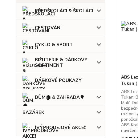
PŘEDŠKOLÁCI & ŠKOLÁCI
CESTOVÁNÍ
CYKLO & SPORT
BIŽUTERIE & DÁRKOVÝ
SORTIMENT
ABS Lez
DÁRKOVÉ POUKAZY
Tukan ( 
ABS Lezo
DŮM🏠 & ZAHRADA🌳
Tukan: B
Malé Do
bezpečně
BAZÁREK
roztomil
ponožkam
ABS Kra
❗VÝPRODEJOVÉ AKCE❗
navržen..