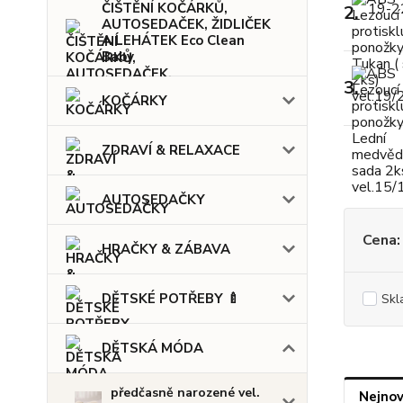
ČIŠTĚNÍ KOČÁRKŮ,
2.
AUTOSEDAČEK, ŽIDLIČEK
A LEHÁTEK Eco Clean
Baby
3.
KOČÁRKY
ZDRAVÍ & RELAXACE
AUTOSEDAČKY
Cena:
HRAČKY & ZÁBAVA
DĚTSKÉ POTŘEBY 🍼
Skl
DĚTSKÁ MÓDA
předčasně narozené vel.
Nejnov