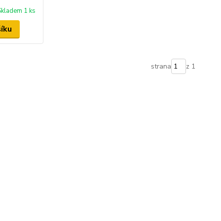
Skladem 1 ks
šíku
strana
z 1