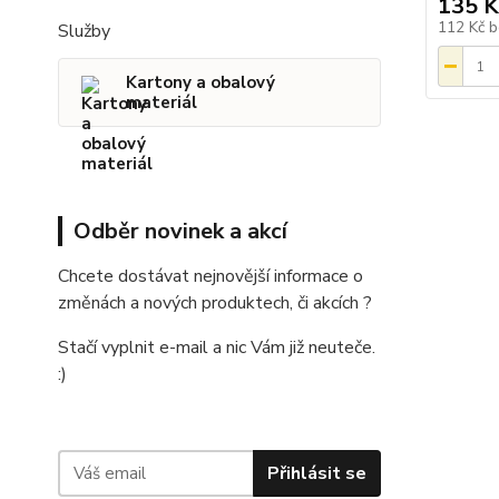
135 K
112 Kč
b
Služby
Kartony a obalový
materiál
Odběr novinek a akcí
Chcete dostávat nejnovější informace o
změnách a nových produktech, či akcích ?
Stačí vyplnit e-mail a nic Vám již neuteče.
:)
Přihlásit se