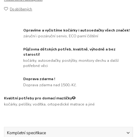
Do oblíbených
Opravíme a vyčistíme kočárky i autosedačky všech značek!
záruční i pozáruční servis, ECO parní čištění
Půjčovna dětských potřeb, kvalitně, výhodně a bez
starostí!
kočárky, autosedačky, postýlky, monitory dechu a další
potřebné věci
Doprava zdarma !
Doprava zdarma nad 1500,-Kč.
Kvalitní potřeby pro domací mazlíčky🐶
kočárky, pelíšky, vodítka, ortopedické matrace a jiné
Kompletní specifikace