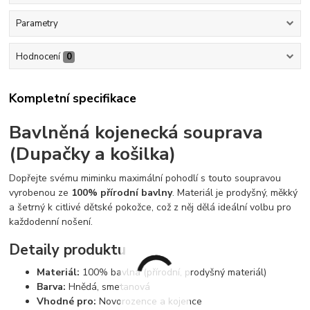
Parametry
Hodnocení
0
Kompletní specifikace
Bavlněná kojenecká souprava
(Dupačky a košilka)
Dopřejte svému miminku maximální pohodlí s touto soupravou
vyrobenou ze
100% přírodní bavlny
. Materiál je prodyšný, měkký
a šetrný k citlivé dětské pokožce, což z něj dělá ideální volbu pro
každodenní nošení.
Detaily produktu
Materiál:
100% bavlna (přírodní, prodyšný materiál)
Barva:
Hnědá, smetanová
Vhodné pro:
Novorozence a kojence