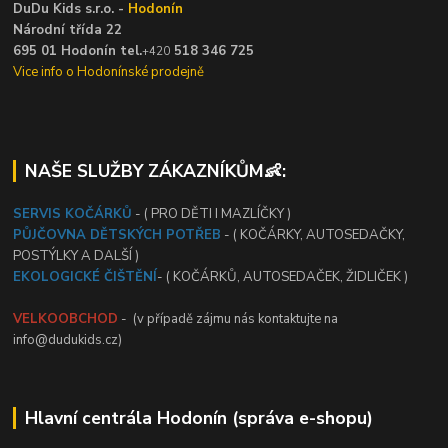
DuDu Kids s.r.o. -
Hodonín
Národní třída 22
695 01 Hodonín tel.
518 346 725
+420
Vice info o Hodonínské prodejně
NAŠE SLUŽBY ZÁKAZNÍKŮM👶:
SERVIS KOČÁRKŮ
- ( PRO DĚTI I MAZLÍČKY )
PŮJČOVNA DĚTSKÝCH POTŘEB
- ( KOČÁRKY, AUTOSEDAČKY,
POSTÝLKY A DALŠÍ )
EKOLOGICKÉ ČIŠTĚNÍ
- ( KOČÁRKŮ, AUTOSEDAČEK, ŽIDLIČEK )
VELKOOBCHOD
- (v případě zájmu nás kontaktujte na
info@dudukids.cz)
Hlavní centrála Hodonín (správa e-shopu)