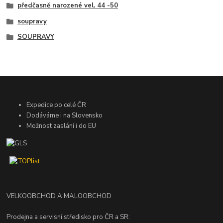
předčasně narozené vel. 44 -50
soupravy
SOUPRAVY
Expedice po celé ČR
Dodáváme i na Slovensko
Možnost zaslání i do EU
VELKOOBCHOD A MALOOBCHOD
Prodejna a servisní středisko pro ČR a SR: