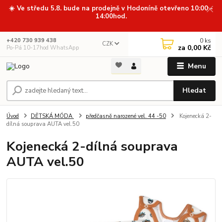
☀️ Ve středu 5.8. bude na prodejně v Hodoníně otevřeno 10:00 -
14:00hod.
0
ks
+420 730 939 438
CZK
za
0,00 Kč
Po-Pá 10-17hod WhatsApp
Menu
Hledat
Úvod
DĚTSKÁ MÓDA
předčasně narozené vel. 44 -50
Kojenecká 2-
dílná souprava AUTA vel.50
Kojenecká 2-dílná souprava
AUTA vel.50