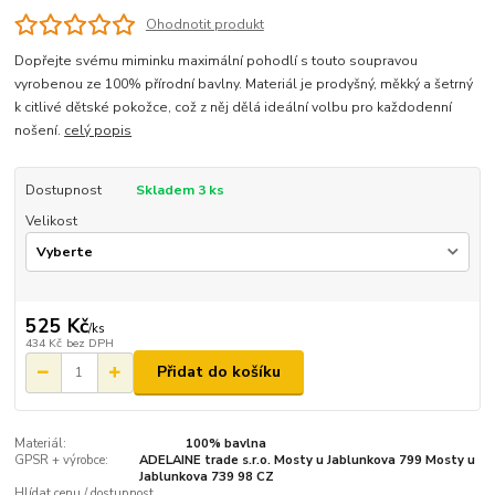
Ohodnotit produkt
Dopřejte svému miminku maximální pohodlí s touto soupravou
vyrobenou ze 100% přírodní bavlny. Materiál je prodyšný, měkký a šetrný
k citlivé dětské pokožce, což z něj dělá ideální volbu pro každodenní
nošení.
celý popis
Dostupnost
Skladem 3 ks
Velikost
525 Kč
/
ks
434 Kč
bez DPH
Přidat do košíku
Materiál:
100% bavlna
GPSR + výrobce:
ADELAINE trade s.r.o. Mosty u Jablunkova 799 Mosty u
Jablunkova 739 98 CZ
Hlídat cenu / dostupnost