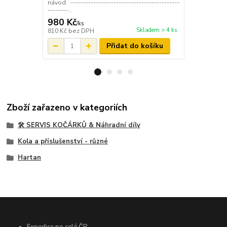
návod. -------------------------------------------
ventilku. Je 
--------...
našroubovat z
980 Kč
12 Kč
/
ks
/
ks
Skladem > 4 ks
810 Kč
bez DPH
10 Kč
bez D
Přidat do košíku
Zboží zařazeno v kategoriích
🛠️ SERVIS KOČÁRKŮ & Náhradní díly
Kola a příslušenství - různé
Hartan
Expedice po celé ČR