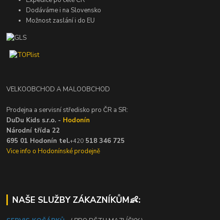
Dodáváme i na Slovensko
Možnost zaslání i do EU
VELKOOBCHOD A MALOOBCHOD
Prodejna a servisní středisko pro ČR a SR:
DuDu Kids s.r.o. -
Hodonín
Národní třída 22
695 01 Hodonín tel.
518 346 725
+420
Vice info o Hodonínské prodejně
NAŠE SLUŽBY ZÁKAZNÍKŮM👶: