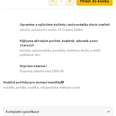
Přidat do košíku
Opravíme a vyčistíme kočárky i autosedačky všech značek!
záruční i pozáruční servis, ECO parní čištění
Půjčovna dětských potřeb, kvalitně, výhodně a bez
starostí!
kočárky, autosedačky, postýlky, monitory dechu a další
potřebné věci
Doprava zdarma !
Doprava zdarma nad 1500,-Kč.
Kvalitní potřeby pro domací mazlíčky🐶
kočárky, pelíšky, vodítka, ortopedické matrace a jiné
Kompletní specifikace