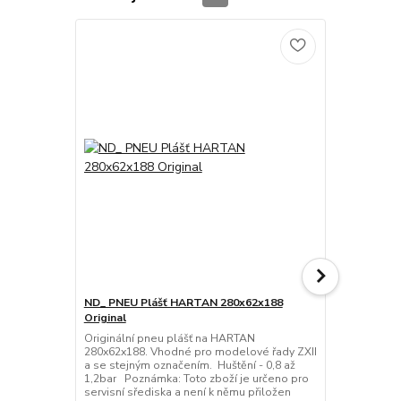
ND_ PNEU Plášť HARTAN 280x62x188
ND_KRYTKA 
Original
KOČÁRKY -
Originální pneu plášť na HARTAN
Popis produk
280x62x188. Vhodné pro modelové řady ZXII
ventilku. Pas
a se stejným označením. Huštění - 0,8 až
tak na venti
1,2bar Poznámka: Toto zboží je určeno pro
moto. Poznám
servisní sřediska a není k němu přiložen
ventilku doch