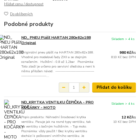
Hlídat cenu / dostupnost
Do oblíbených
Podobné produkty
ND_ PNEU Plášť HARTAN 280x62x188
Skladem > 4 ks
Original
Originální pneu plášť na HARTAN 280x62x188.
980 Kč
/
ks
Vhodné pro modelové řady ZXII a se stejným
810 Kč
bez DPH
označením. Huštění - 0,8 až 1,2bar Poznámka:
Toto zboží je určeno pro servisní sřediska a není k
němu přiložen návod. -------------------------------
--------------------...
Přidat do košíku
ND_KRYTKA VENTILKU ČEPIČKA - PRO
Skladem > 4 ks
KOČÁRKY - MOTO
Popis produktu: Náhradní šroubovací krytka
12 Kč
/
ks
ventilku. Pasuje jak na rovné typy ventilku, tak
10 Kč
bez DPH
na ventilky s bočným huštěním. - Typ moto.
Poznámka: vždy použít ! Bez krytky ventilku
dochází k poškození vnitřního ventilku. Je