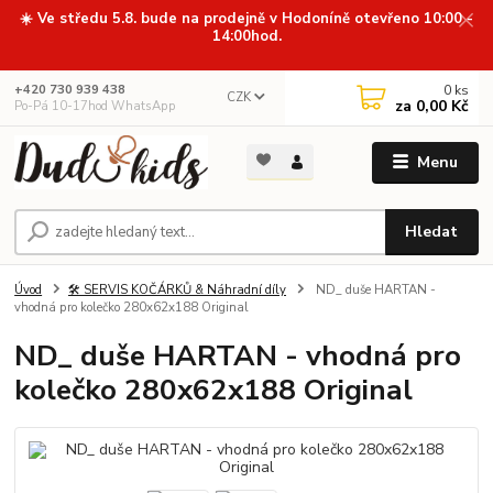
☀️ Ve středu 5.8. bude na prodejně v Hodoníně otevřeno 10:00 -
14:00hod.
0
ks
+420 730 939 438
CZK
za
0,00 Kč
Po-Pá 10-17hod WhatsApp
Menu
Hledat
Úvod
🛠️ SERVIS KOČÁRKŮ & Náhradní díly
ND_ duše HARTAN -
vhodná pro kolečko 280x62x188 Original
ND_ duše HARTAN - vhodná pro
kolečko 280x62x188 Original