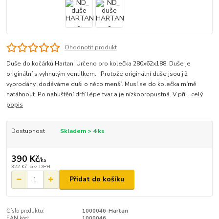
Ohodnotit produkt
Duše do kočárků Hartan. Určeno pro kolečka 280x62x188. Duše je
originální s vyhnutým ventilkem. Protože originální duše jsou již
vyprodány ,dodáváme duši o něco menší. Musí se do kolečka mírně
natáhnout. Po nahuštění drží lépe tvar a je nízkopropustná. V pří...
celý
popis
Dostupnost
Skladem > 4 ks
390 Kč
/
ks
322 Kč
bez DPH
Přidat do košíku
Číslo produktu:
1000046-Hartan
EAN kód:
1000046