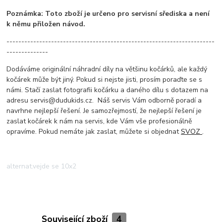
Poznámka: Toto zboží je určeno pro servisní sřediska a není
k němu přiložen návod.
----------------------------------------------------------------------
--------------
Dodáváme originální náhradní díly na většinu kočárků, ale každý
kočárek může být jiný. Pokud si nejste jisti, prosím poraďte se s
námi. Stačí zaslat fotografii kočárku a daného dílu s dotazem na
adresu servis@dudukids.cz. Náš servis Vám odborně poradí a
navrhne nejlepší řešení. Je samozřejmostí, že nejlepší řešení je
zaslat kočárek k nám na servis, kde Vám vše profesionálně
opravíme. Pokud nemáte jak zaslat, můžete si objednat
SVOZ
.
alternat.vejde se 10x2
Související zboží
4