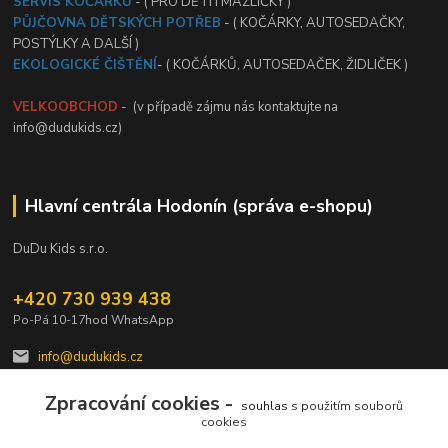
SERVIS KOČÁRKŮ
- ( PRO DĚTI I MAZLÍČKY )
PŮJČOVNA DĚTSKÝCH POTŘEB
- ( KOČÁRKY, AUTOSEDAČKY,
POSTÝLKY A DALŠÍ )
EKOLOGICKÉ ČIŠTĚNÍ
- ( KOČÁRKŮ, AUTOSEDAČEK, ŽIDLIČEK )
VELKOOBCHOD
- (v případě zájmu nás kontaktujte na
info@dudukids.cz)
Hlavní centrála Hodonín (správa e-shopu)
DuDu Kids s.r.o.
+420 730 939 438
Po-Pá 10-17hod WhatsApp
info@dudukids.cz
Zpracování cookies -
souhlas
s použitím souborů
cookies