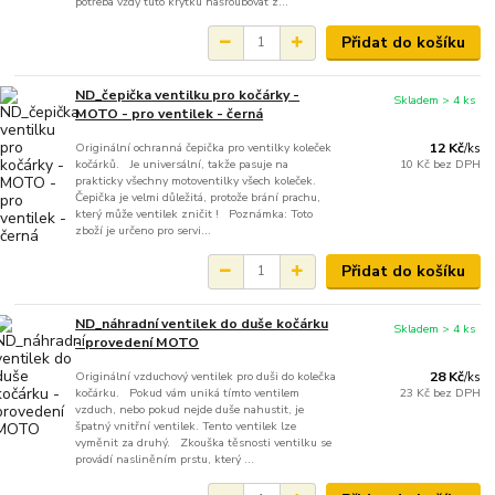
potřeba vždy tuto krytku našroubovat z...
Přidat do košíku
ND_čepička ventilku pro kočárky -
Skladem > 4 ks
MOTO - pro ventilek - černá
Originální ochranná čepička pro ventilky koleček
12 Kč
/
ks
kočárků. Je universální, takže pasuje na
10 Kč
bez DPH
prakticky všechny motoventilky všech koleček.
Čepička je velmi důležitá, protože brání prachu,
který může ventilek zničit ! Poznámka: Toto
zboží je určeno pro servi...
Přidat do košíku
ND_náhradní ventilek do duše kočárku
Skladem > 4 ks
- provedení MOTO
Originální vzduchový ventilek pro duši do kolečka
28 Kč
/
ks
kočárku. Pokud vám uniká tímto ventilem
23 Kč
bez DPH
vzduch, nebo pokud nejde duše nahustit, je
špatný vnitřní ventilek. Tento ventilek lze
vyměnit za druhý. Zkouška těsnosti ventilku se
provádí nasliněním prstu, který ...