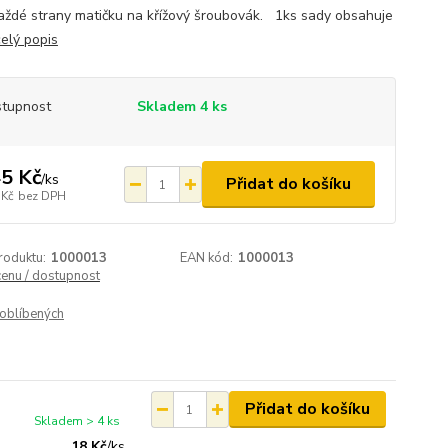
aždé strany matičku na křížový šroubovák. 1ks sady obsahuje
celý popis
tupnost
Skladem 4 ks
5 Kč
/
ks
Přidat do košíku
 Kč
bez DPH
roduktu:
1000013
EAN kód:
1000013
cenu / dostupnost
oblíbených
Přidat do košíku
Skladem > 4 ks
18 Kč
/
ks