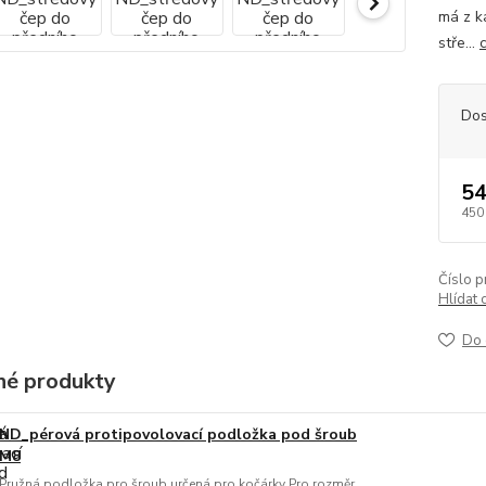
má z k
stře...
Dos
54
450
Číslo p
Hlídat 
Do 
é produkty
ND_pérová protipovolovací podložka pod šroub
M8
Pružná podložka pro šroub určená pro kočárky Pro rozměr