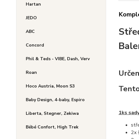
Hartan
Komple
JEDO
Stře
ABC
Bale
Concord
Phil & Teds - VIBE, Dash, Verv
Určen
Roan
Hoco Austria, Moon S3
Tento
Baby Design, 4-baby, Espiro
1ks sad
Liberta, Stegner, Zekiwa
stř
Bébé Confort, High Trek
2x 