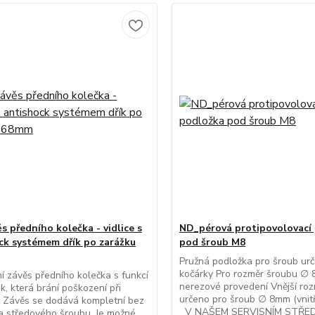
s předního kolečka - vidlice s
ND_pérová protipovolovací
ck systémem dřík po zarážku
pod šroub M8
Pružná podložka pro šroub ur
kočárky Pro rozměr šroubu ∅ 
ní závěs předního kolečka s funkcí
nerezové provedení Vnější ro
k, která brání poškození při
určeno pro šroub ∅ 8mm (vnitř
 Závěs se dodává kompletní bez
V NAŠEM SERVISNÍM STŘED
a středového šroubu. Je možné