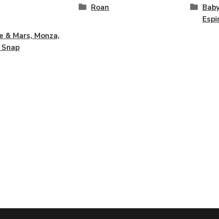
Roan
Baby
Espi
e & Mars, Monza,
 Snap