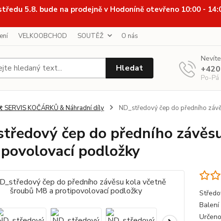
středu 5.8. bude na prodejně v Hodoníně otevřeno 10:00 - 14
ení
VELKOOBCHOD
SOUTĚŽ
O nás
Nevíte
Hledat
+420
Po-Pá
️ SERVIS KOČÁRKŮ & Náhradní díly
ND_středový čep do předního závěs
tředový čep do předního závěsu
ipovolovací podložky
Středo
Balení
Určeno