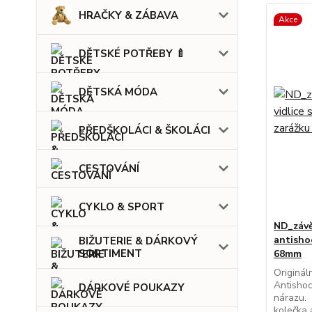
HRAČKY & ZÁBAVA
Akce
DĚTSKÉ POTŘEBY 🍼
DĚTSKÁ MÓDA
PŘEDŠKOLÁCI & ŠKOLÁCI
CESTOVÁNÍ
CYKLO & SPORT
ND_závě
antisho
BIŽUTERIE & DÁRKOVÝ
SORTIMENT
68mm
Originál
Antishoc
DÁRKOVÉ POUKAZY
nárazu.
kolečka 