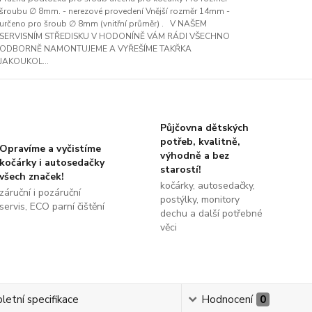
šroubu ∅ 8mm. - nerezové provedení Vnější rozměr 14mm -
určeno pro šroub ∅ 8mm (vnitřní průměr) . V NAŠEM
SERVISNÍM STŘEDISKU V HODONÍNĚ VÁM RÁDI VŠECHNO
ODBORNĚ NAMONTUJEME A VYŘEŠÍME TAKŘKA
JAKOUKOL...
Půjčovna dětských
potřeb, kvalitně,
Opravíme a vyčistíme
výhodně a bez
kočárky i autosedačky
starostí!
všech značek!
kočárky, autosedačky,
záruční i pozáruční
postýlky, monitory
servis, ECO parní čištění
dechu a další potřebné
věci
etní specifikace
Hodnocení
0