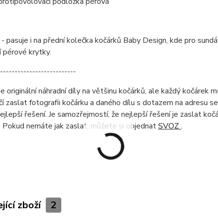
protipovolovací podložka pérová
 pasuje i na přední kolečka kočárků Baby Design, kde pro sundáv
 pérové krytky.
--------------------------
originální náhradní díly na většinu kočárků, ale každý kočárek můž
čí zaslat fotografii kočárku a daného dílu s dotazem na adresu 
ejlepší řešení. Je samozřejmostí, že nejlepší řešení je zaslat ko
. Pokud nemáte jak zaslat, můžete si objednat
SVOZ
.
jící zboží
2