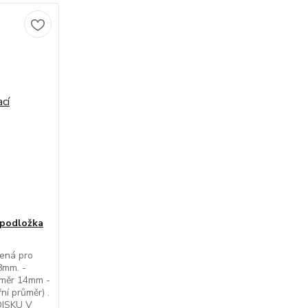
 podložka
čená pro
8mm. -
změr 14mm -
ní průměr) .
ISKU V