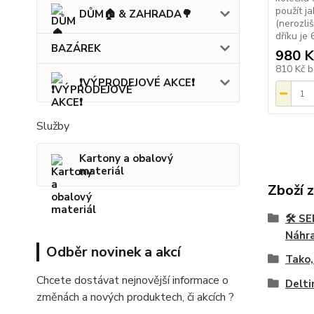
použít j
DŮM🏠 & ZAHRADA🌳
(nerozli
dříku je
BAZÁREK
980 K
810 Kč
b
❗VÝPRODEJOVÉ AKCE❗
Služby
Kartony a obalový
materiál
Zboží 
🛠️ 
Náhra
Odběr novinek a akcí
Tako,
Chcete dostávat nejnovější informace o
Delt
změnách a nových produktech, či akcích ?