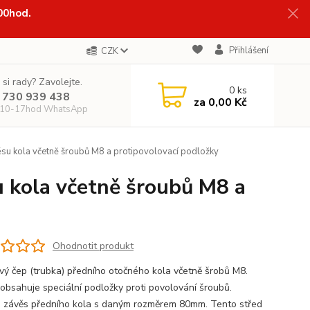
:00hod.
Přihlášení
CZK
 si rady? Zavolejte.
0
ks
 730 939 438
za
0,00 Kč
 10-17hod WhatsApp
u kola včetně šroubů M8 a protipovolovací podložky
 kola včetně šroubů M8 a
Ohodnotit produkt
vý čep (trubka) předního otočného kola včetně šrobů M8.
 obsahuje speciální podložky proti povolování šroubů.
 závěs předního kola s daným rozměrem 80mm. Tento střed