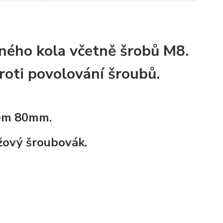
ného kola včetně šrobů M8.
proti povolování šroubů.
rem 80mm.
žový šroubovák.