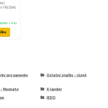
HNO
VYŘEŠÍME
ladem > 4 ks
šíku
rky pro panenky
Ostatní značky - různé
 - Neonato
X-lander
on
JEDO