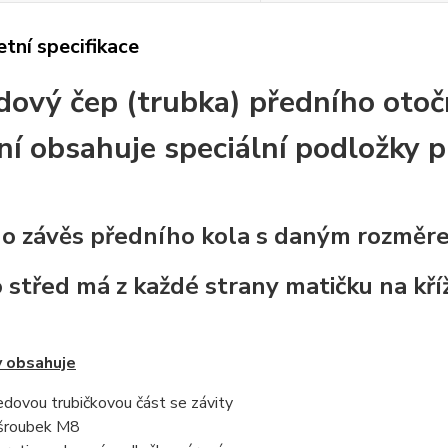
tní specifikace
dový čep (trubka) předního otoč
ní obsahuje speciální podložky 
o závěs předního kola s daným rozmě
 střed má z každé strany matičku na kří
y obsahuje
edovou trubičkovou část se závity
šroubek M8