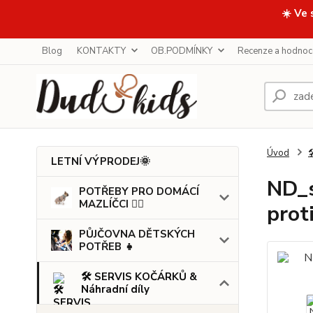
☀️ Ve 
Blog
KONTAKTY
OB.PODMÍNKY
Recenze a hodnoc
Úvod

LETNÍ VÝPRODEJ🌞
ND_s
POTŘEBY PRO DOMÁCÍ
MAZLÍČCI 🐕‍🦺
prot
PŮJČOVNA DĚTSKÝCH
POTŘEB 👧
🛠️ SERVIS KOČÁRKŮ &
Náhradní díly