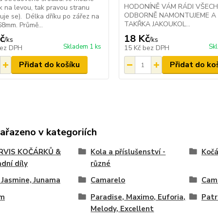
HODONÍNĚ VÁM RÁDI VŠEC
ak na levou, tak pravou stranu
ODBORNĚ NAMONTUJEME A 
šuje se). Délka dříku po zářez na
TAKŘKA JAKOUKOL...
 68mm. Průmě...
č
18 Kč
/
ks
/
ks
Skladem 1 ks
Sk
ez DPH
15 Kč
bez DPH
Přidat do košíku
Přidat do ko
zařazeno v kategoriích
SERVIS KOČÁRKŮ &
Kola a příslušenství -
Kočá
dní díly
různé
 Jasmine, Junama
Camarelo
Cam
im
Paradise, Maximo, Euforia,
Patr
Melody, Excellent