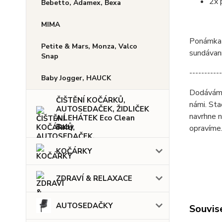
2x 
Bebetto, Adamex, Bexa
MIMA
Ponámka -
Petite & Mars, Monza, Valco
sundávaní
Snap
-----------
Baby Jogger, HAUCK
Dodáváme 
ČIŠTĚNÍ KOČÁRKŮ,
námi. Sta
AUTOSEDAČEK, ŽIDLIČEK
navrhne n
A LEHÁTEK Eco Clean
Baby
opravíme
KOČÁRKY
ZDRAVÍ & RELAXACE
AUTOSEDAČKY
Souvise