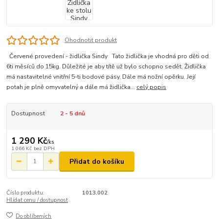
Ohodnotit produkt
Červené provedení - židlička Sindy Tato židlička je vhodná pro děti od
6ti měsíců do 15kg. Důležité je aby títě už bylo schopno sedět. Židlička
má nastavitelné vnitřní 5-ti bodové pásy. Dále má nožní opěrku. Její
potah je plně omyvatelný a dále má židlička...
celý popis
Dostupnost
2 - 5 dnů
1 290 Kč
/
ks
1 066 Kč
bez DPH
Přidat do košíku
Číslo produktu:
1013.002
Hlídat cenu / dostupnost
Do oblíbených