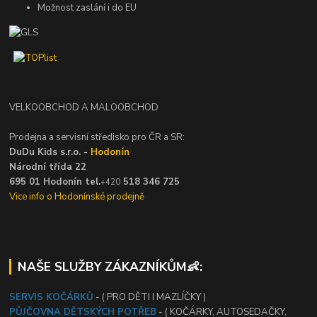
Možnost zaslání i do EU
VELKOOBCHOD A MALOOBCHOD
Prodejna a servisní středisko pro ČR a SR:
DuDu Kids s.r.o. -
Hodonín
Národní třída 22
695 01 Hodonín tel.
518 346 725
+420
Vice info o Hodonínské prodejně
NAŠE SLUŽBY ZÁKAZNÍKŮM👶:
SERVIS KOČÁRKŮ
- ( PRO DĚTI I MAZLÍČKY )
PŮJČOVNA DĚTSKÝCH POTŘEB
- ( KOČÁRKY, AUTOSEDAČKY,