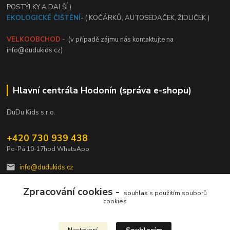
POSTÝLKY A DALŠÍ )
EKOLOGICKÉ ČIŠTĚNÍ
- ( KOČÁRKŮ, AUTOSEDAČEK, ŽIDLIČEK )
VELKOOBCHOD
- (v případě zájmu nás kontaktujte na
info@dudukids.cz)
Hlavní centrála Hodonín (správa e-shopu)
DuDu Kids s.r.o.
+420 730 939 438
Po-Pá 10-17hod WhatsApp
info@dudukids.cz
Zpracování cookies -
souhlas
s použitím souborů
cookies