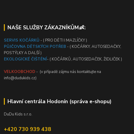
NAŠE SLUŽBY ZÁKAZNÍKŮM👶:
SERVIS KOČÁRKŮ
- ( PRO DĚTI I MAZLÍČKY )
PŮJČOVNA DĚTSKÝCH POTŘEB
- ( KOČÁRKY, AUTOSEDAČKY,
POSTÝLKY A DALŠÍ )
EKOLOGICKÉ ČIŠTĚNÍ
- ( KOČÁRKŮ, AUTOSEDAČEK, ŽIDLIČEK )
VELKOOBCHOD
- (v případě zájmu nás kontaktujte na
info@dudukids.cz)
Hlavní centrála Hodonín (správa e-shopu)
DuDu Kids s.r.o.
+420 730 939 438