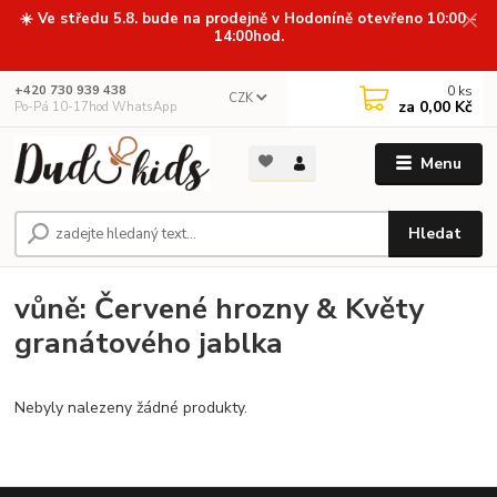
☀️ Ve středu 5.8. bude na prodejně v Hodoníně otevřeno 10:00 -
14:00hod.
0
ks
+420 730 939 438
CZK
za
0,00 Kč
Po-Pá 10-17hod WhatsApp
Menu
Hledat
vůně: Červené hrozny & Květy
granátového jablka
Nebyly nalezeny žádné produkty.