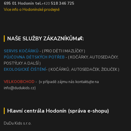
695 01 Hodonín tel.
518 346 725
+420
Vice info o Hodonínské prodejně
NAŠE SLUŽBY ZÁKAZNÍKŮM👶:
SERVIS KOČÁRKŮ
- ( PRO DĚTI I MAZLÍČKY )
PŮJČOVNA DĚTSKÝCH POTŘEB
- ( KOČÁRKY, AUTOSEDAČKY,
POSTÝLKY A DALŠÍ )
EKOLOGICKÉ ČIŠTĚNÍ
- ( KOČÁRKŮ, AUTOSEDAČEK, ŽIDLIČEK )
VELKOOBCHOD
- (v případě zájmu nás kontaktujte na
info@dudukids.cz)
Hlavní centrála Hodonín (správa e-shopu)
DuDu Kids s.r.o.