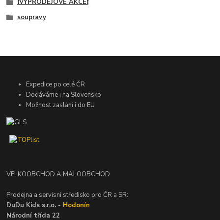
❗VÝPRODEJOVÉ AKCE❗
soupravy
Expedice po celé ČR
Dodáváme i na Slovensko
Možnost zaslání i do EU
VELKOOBCHOD A MALOOBCHOD
Prodejna a servisní středisko pro ČR a SR:
DuDu Kids s.r.o. -
Hodonín
Národní třída 22