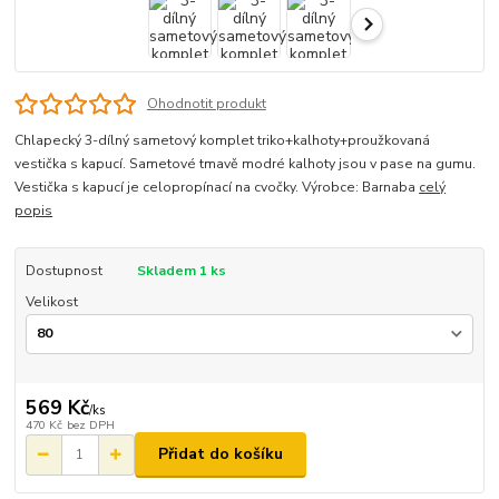
Ohodnotit produkt
Chlapecký 3-dílný sametový komplet triko+kalhoty+proužkovaná
vestička s kapucí. Sametové tmavě modré kalhoty jsou v pase na gumu.
Vestička s kapucí je celopropínací na cvočky. Výrobce: Barnaba
celý
popis
Dostupnost
Skladem 1 ks
Velikost
569 Kč
/
ks
470 Kč
bez DPH
Přidat do košíku