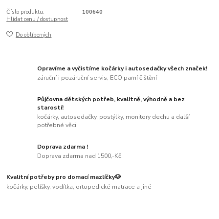
Číslo produktu:
100640
Hlídat cenu / dostupnost
Do oblíbených
Opravíme a vyčistíme kočárky i autosedačky všech značek!
záruční i pozáruční servis, ECO parní čištění
Půjčovna dětských potřeb, kvalitně, výhodně a bez
starostí!
kočárky, autosedačky, postýlky, monitory dechu a další
potřebné věci
Doprava zdarma !
Doprava zdarma nad 1500,-Kč.
Kvalitní potřeby pro domací mazlíčky🐶
kočárky, pelíšky, vodítka, ortopedické matrace a jiné