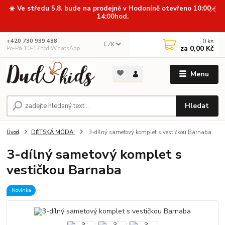
☀️ Ve středu 5.8. bude na prodejně v Hodoníně otevřeno 10:00 -
14:00hod.
0
ks
+420 730 939 438
CZK
za
0,00 Kč
Po-Pá 10-17hod WhatsApp
Menu
Hledat
Úvod
DĚTSKÁ MÓDA
3-dílný sametový komplet s vestičkou Barnaba
3-dílný sametový komplet s
vestičkou Barnaba
Novinka