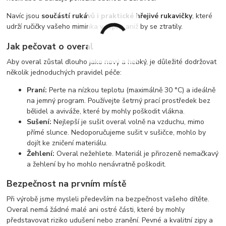
Navíc jsou
součástí rukávů i praktické hřejivé rukavičky
, které
udrží ručičky vašeho miminka v teple, aniž by se ztratily.
Jak pečovat o overal
Aby overal zůstal dlouho jako nový a hebký, je důležité dodržovat
několik jednoduchých pravidel péče:
Praní:
Perte na nízkou teplotu (maximálně 30 °C) a ideálně
na jemný program. Používejte šetrný prací prostředek bez
bělidel a aviváže, které by mohly poškodit vlákna.
Sušení:
Nejlepší je sušit overal volně na vzduchu, mimo
přímé slunce. Nedoporučujeme sušit v sušičce, mohlo by
dojít ke zničení materiálu.
Žehlení:
Overal nežehlete. Materiál je přirozeně nemačkavý
a žehlení by ho mohlo nenávratně poškodit.
Bezpečnost na prvním místě
Při výrobě jsme mysleli především na bezpečnost vašeho dítěte.
Overal nemá žádné malé ani ostré části, které by mohly
představovat riziko udušení nebo zranění. Pevné a kvalitní zipy a