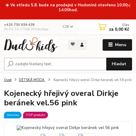
☀️ Ve středu 5.8. bude na prodejně v Hodoníně otevřeno 10:00 -
14:00hod.
0
ks
+420 730 939 438
CZK
za
0,00 Kč
Po-Pá 10-17hod WhatsApp
Menu
Hledat
Úvod
DĚTSKÁ MÓDA
Kojenecký hřejivý overal Dirkje beránek vel.56 pink
Kojenecký hřejivý overal Dirkje
beránek vel.56 pink
Novinka
TOP produkt