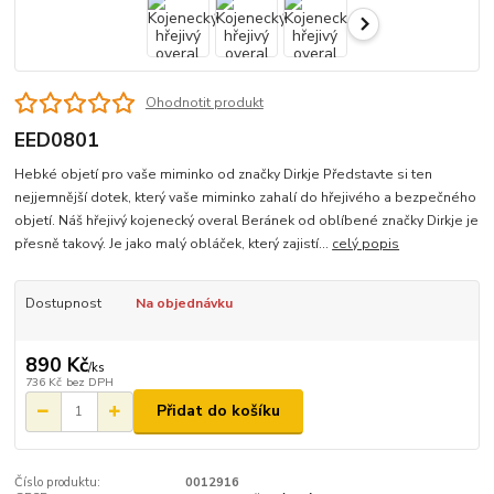
Ohodnotit produkt
EED0801
Hebké objetí pro vaše miminko od značky Dirkje Představte si ten
nejjemnější dotek, který vaše miminko zahalí do hřejivého a bezpečného
objetí. Náš hřejivý kojenecký overal Beránek od oblíbené značky Dirkje je
přesně takový. Je jako malý obláček, který zajistí...
celý popis
Dostupnost
Na objednávku
890 Kč
/
ks
736 Kč
bez DPH
Přidat do košíku
Číslo produktu:
0012916