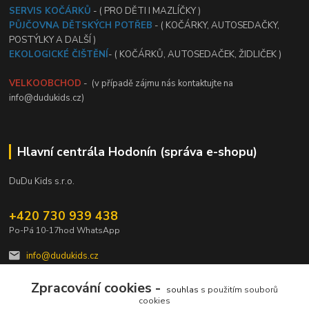
SERVIS KOČÁRKŮ
- ( PRO DĚTI I MAZLÍČKY )
PŮJČOVNA DĚTSKÝCH POTŘEB
- ( KOČÁRKY, AUTOSEDAČKY,
POSTÝLKY A DALŠÍ )
EKOLOGICKÉ ČIŠTĚNÍ
- ( KOČÁRKŮ, AUTOSEDAČEK, ŽIDLIČEK )
VELKOOBCHOD
- (v případě zájmu nás kontaktujte na
info@dudukids.cz)
Hlavní centrála Hodonín (správa e-shopu)
DuDu Kids s.r.o.
+420 730 939 438
Po-Pá 10-17hod WhatsApp
info@dudukids.cz
Zpracování cookies -
souhlas
s použitím souborů
cookies