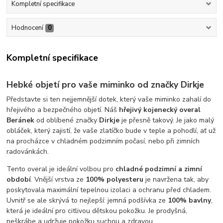
Kompletní specifikace
Hodnocení
0
Kompletní specifikace
Hebké objetí pro vaše miminko od značky Dirkje
Představte si ten nejjemnější dotek, který vaše miminko zahalí do
hřejivého a bezpečného objetí. Náš
hřejivý kojenecký overal
Beránek
od oblíbené značky
Dirkje
je přesně takový. Je jako malý
obláček, který zajistí, že vaše zlatíčko bude v teple a pohodlí, ať už
na procházce v chladném podzimním počasí, nebo při zimních
radovánkách.
Tento overal je ideální volbou pro
chladné podzimní a zimní
období
. Vnější vrstva ze
100% polyesteru
je navržena tak, aby
poskytovala maximální tepelnou izolaci a ochranu před chladem.
Uvnitř se ale skrývá to nejlepší: jemná podšívka ze
100% bavlny
,
která je ideální pro citlivou dětskou pokožku. Je prodyšná,
neškrábe a udržuje pokožku suchou a zdravou.