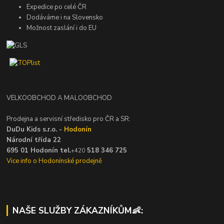
Expedice po celé ČR
Dodáváme i na Slovensko
Možnost zaslání i do EU
VELKOOBCHOD A MALOOBCHOD
Prodejna a servisní středisko pro ČR a SR:
DuDu Kids s.r.o. -
Hodonín
Národní třída 22
695 01 Hodonín tel.
518 346 725
+420
Vice info o Hodonínské prodejně
NAŠE SLUŽBY ZÁKAZNÍKŮM👶: