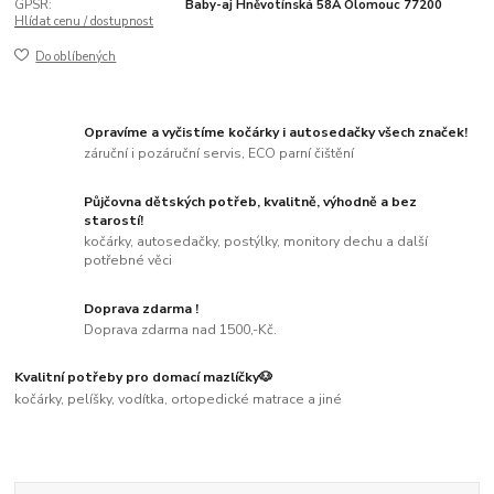
GPSR:
Baby-aj Hněvotínská 58A Olomouc 77200
Hlídat cenu / dostupnost
Do oblíbených
Opravíme a vyčistíme kočárky i autosedačky všech značek!
záruční i pozáruční servis, ECO parní čištění
Půjčovna dětských potřeb, kvalitně, výhodně a bez
starostí!
kočárky, autosedačky, postýlky, monitory dechu a další
potřebné věci
Doprava zdarma !
Doprava zdarma nad 1500,-Kč.
Kvalitní potřeby pro domací mazlíčky🐶
kočárky, pelíšky, vodítka, ortopedické matrace a jiné