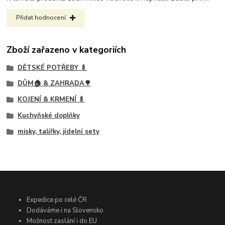
Přidat hodnocení
Zboží zařazeno v kategoriích
DĚTSKÉ POTŘEBY 🍼
DŮM🏠 & ZAHRADA🌳
KOJENÍ & KRMENÍ 🍼
Kuchyňské doplňky
misky, talířky, jídelní sety
Expedice po celé ČR
Dodáváme i na Slovensko
Možnost zaslání i do EU