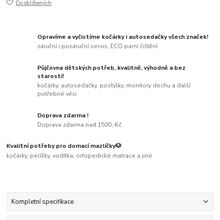
Do oblíbených
Opravíme a vyčistíme kočárky i autosedačky všech značek!
záruční i pozáruční servis, ECO parní čištění
Půjčovna dětských potřeb, kvalitně, výhodně a bez
starostí!
kočárky, autosedačky, postýlky, monitory dechu a další
potřebné věci
Doprava zdarma !
Doprava zdarma nad 1500,-Kč.
Kvalitní potřeby pro domací mazlíčky🐶
kočárky, pelíšky, vodítka, ortopedické matrace a jiné
Kompletní specifikace