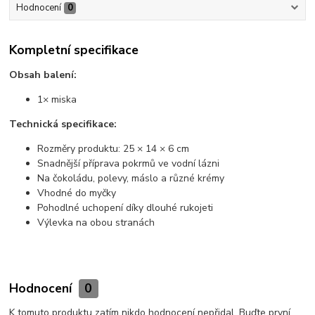
Hodnocení
0
Kompletní specifikace
Obsah balení:
1× miska
Technická specifikace:
Rozměry produktu: 25 × 14 × 6 cm
Snadnější příprava pokrmů ve vodní lázni
Na čokoládu, polevy, máslo a různé krémy
Vhodné do myčky
Pohodlné uchopení díky dlouhé rukojeti
Výlevka na obou stranách
Hodnocení
0
K tomuto produktu zatím nikdo hodnocení nepřidal. Buďte první.