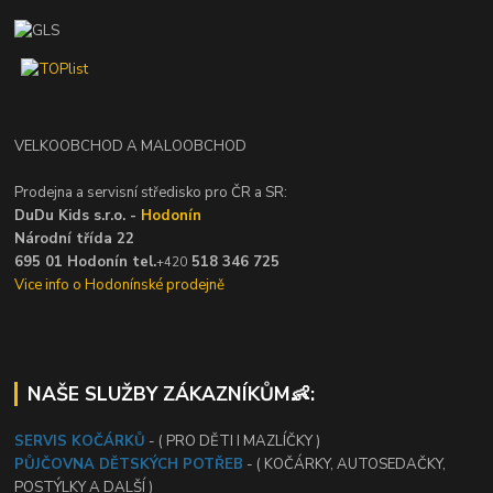
VELKOOBCHOD A MALOOBCHOD
Prodejna a servisní středisko pro ČR a SR:
DuDu Kids s.r.o. -
Hodonín
Národní třída 22
695 01 Hodonín tel.
518 346 725
+420
Vice info o Hodonínské prodejně
NAŠE SLUŽBY ZÁKAZNÍKŮM👶:
SERVIS KOČÁRKŮ
- ( PRO DĚTI I MAZLÍČKY )
PŮJČOVNA DĚTSKÝCH POTŘEB
- ( KOČÁRKY, AUTOSEDAČKY,
POSTÝLKY A DALŠÍ )