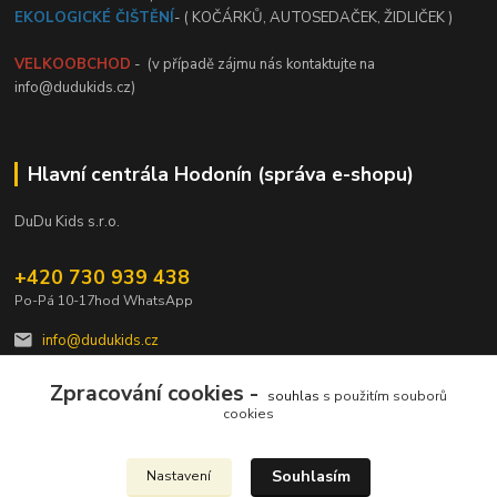
EKOLOGICKÉ ČIŠTĚNÍ
- ( KOČÁRKŮ, AUTOSEDAČEK, ŽIDLIČEK )
VELKOOBCHOD
- (v případě zájmu nás kontaktujte na
info@dudukids.cz)
Hlavní centrála Hodonín (správa e-shopu)
DuDu Kids s.r.o.
+420 730 939 438
Po-Pá 10-17hod WhatsApp
info@dudukids.cz
Zpracování cookies -
souhlas
s použitím souborů
cookies
Souhlasím
Nastavení