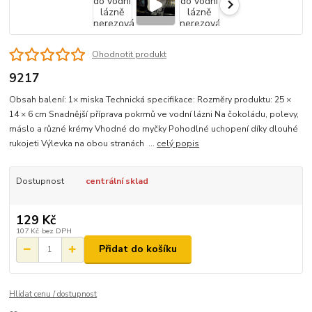
Ohodnotit produkt
9217
Obsah balení: 1× miska Technická specifikace: Rozměry produktu: 25 ×
14 × 6 cm Snadnější příprava pokrmů ve vodní lázni Na čokoládu, polevy,
máslo a různé krémy Vhodné do myčky Pohodlné uchopení díky dlouhé
rukojeti Výlevka na obou stranách ...
celý popis
Dostupnost
centrální sklad
129 Kč
107 Kč
bez DPH
Přidat do košíku
Hlídat cenu / dostupnost