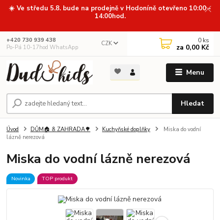
☀️ Ve středu 5.8. bude na prodejně v Hodoníně otevřeno 10:00 -
14:00hod.
0
ks
+420 730 939 438
CZK
za
0,00 Kč
Po-Pá 10-17hod WhatsApp
Menu
Hledat
Úvod
DŮM🏠 & ZAHRADA🌳
Kuchyňské doplňky
Miska do vodní
lázně nerezová
Miska do vodní lázně nerezová
Novinka
TOP produkt