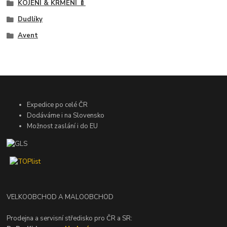
KOJENÍ & KRMENÍ 🍼
Dudlíky
Avent
Expedice po celé ČR
Dodáváme i na Slovensko
Možnost zaslání i do EU
VELKOOBCHOD A MALOOBCHOD
Prodejna a servisní středisko pro ČR a SR: