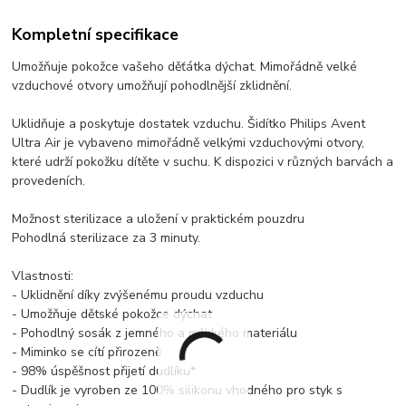
Kompletní specifikace
Umožňuje pokožce vašeho děťátka dýchat. Mimořádně velké
vzduchové otvory umožňují pohodlnější zklidnění.
Uklidňuje a poskytuje dostatek vzduchu. Šidítko Philips Avent
Ultra Air je vybaveno mimořádně velkými vzduchovými otvory,
které udrží pokožku dítěte v suchu. K dispozici v různých barvách a
provedeních.
Možnost sterilizace a uložení v praktickém pouzdru
Pohodlná sterilizace za 3 minuty.
Vlastnosti:
- Uklidnění díky zvýšenému proudu vzduchu
- Umožňuje dětské pokožce dýchat
- Pohodlný sosák z jemného a měkkého materiálu
- Miminko se cítí přirozeně
- 98% úspěšnost přijetí dudlíku*
- Dudlík je vyroben ze 100% silikonu vhodného pro styk s