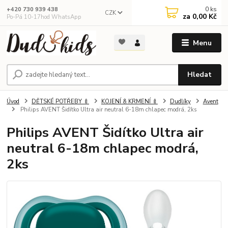
0
ks
+420 730 939 438
CZK
za
0,00 Kč
Po-Pá 10-17hod WhatsApp
Menu
Hledat
Úvod
DĚTSKÉ POTŘEBY 🍼
KOJENÍ & KRMENÍ 🍼
Dudlíky
Avent
Philips AVENT Šidítko Ultra air neutral 6-18m chlapec modrá, 2ks
Philips AVENT Šidítko Ultra air
neutral 6-18m chlapec modrá,
2ks