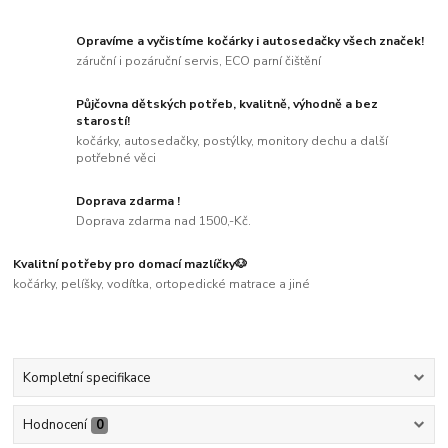
Opravíme a vyčistíme kočárky i autosedačky všech značek!
záruční i pozáruční servis, ECO parní čištění
Půjčovna dětských potřeb, kvalitně, výhodně a bez
starostí!
kočárky, autosedačky, postýlky, monitory dechu a další
potřebné věci
Doprava zdarma !
Doprava zdarma nad 1500,-Kč.
Kvalitní potřeby pro domací mazlíčky🐶
kočárky, pelíšky, vodítka, ortopedické matrace a jiné
Kompletní specifikace
Hodnocení
0