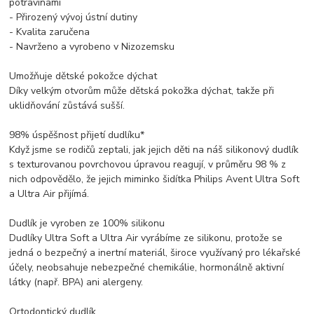
potravinami
- Přirozený vývoj ústní dutiny
- Kvalita zaručena
- Navrženo a vyrobeno v Nizozemsku
Umožňuje dětské pokožce dýchat
Díky velkým otvorům může dětská pokožka dýchat, takže při
uklidňování zůstává sušší.
98% úspěšnost přijetí dudlíku*
Když jsme se rodičů zeptali, jak jejich děti na náš silikonový dudlík
s texturovanou povrchovou úpravou reagují, v průměru 98 % z
nich odpovědělo, že jejich miminko šidítka Philips Avent Ultra Soft
a Ultra Air přijímá.
Dudlík je vyroben ze 100% silikonu
Dudlíky Ultra Soft a Ultra Air vyrábíme ze silikonu, protože se
jedná o bezpečný a inertní materiál, široce využívaný pro lékařské
účely, neobsahuje nebezpečné chemikálie, hormonálně aktivní
látky (např. BPA) ani alergeny.
Ortodontický dudlík