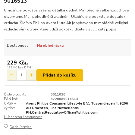
9016513
Umožňuje pokožce vašeho děťátka dýchat. Mimořádně velké vzduchové
otvory umožňují pohodlnější zklidnění. Uklidňuje a poskytuje dostatek
vzduchu. Šidítko Philips Avent Ultra Air je vybaveno mimořádně velkými
vzduchovými otvory, které udrží pokožku dítěte v suc...
celý popis
Dostupnost
Na objednávku
229 Kč
/
ks
189 Kč
bez DPH
Přidat do košíku
Číslo produktu:
0011030
EAN kód:
8720689016513
GPSR +
Avent Philips Consumer Lifestyle B.V., Tussendiepen 4, 9206
výrobce:
AD Drachten, The Netherlands,
PH.CentralRegulatoryOfficer@philips.com
Hlídat cenu / dostupnost
Do oblíbených