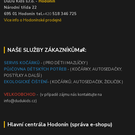
DuDu Kids s.r.o. -
Hodonín
Národní třída 22
695 01 Hodonín tel.
518 346 725
+420
Vice info o Hodonínské prodejně
NAŠE SLUŽBY ZÁKAZNÍKŮM👶:
SERVIS KOČÁRKŮ
- ( PRO DĚTI I MAZLÍČKY )
PŮJČOVNA DĚTSKÝCH POTŘEB
- ( KOČÁRKY, AUTOSEDAČKY,
POSTÝLKY A DALŠÍ )
EKOLOGICKÉ ČIŠTĚNÍ
- ( KOČÁRKŮ, AUTOSEDAČEK, ŽIDLIČEK )
VELKOOBCHOD
- (v případě zájmu nás kontaktujte na
info@dudukids.cz)
Hlavní centrála Hodonín (správa e-shopu)