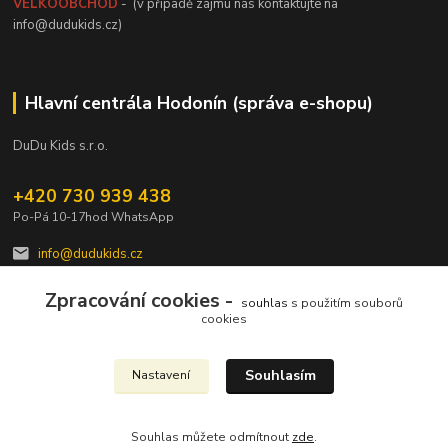
VELKOOBCHOD
- (v případě zájmu nás kontaktujte na
info@dudukids.cz)
Hlavní centrála Hodonín (správa e-shopu)
DuDu Kids s.r.o.
+420 730 939 438
Po-Pá 10-17hod WhatsApp
info@dudukids.cz
Zpracování cookies -
souhlas
s použitím souborů
cookies
Souhlasím
Nastavení
Upravit sběr cookies.
Souhlas můžete odmítnout
zde
.