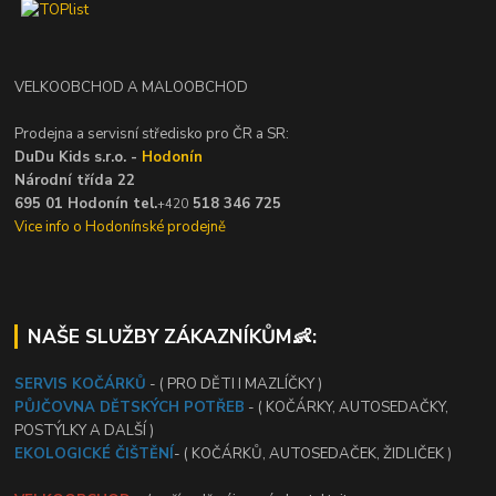
VELKOOBCHOD A MALOOBCHOD
Prodejna a servisní středisko pro ČR a SR:
DuDu Kids s.r.o. -
Hodonín
Národní třída 22
695 01 Hodonín tel.
518 346 725
+420
Vice info o Hodonínské prodejně
NAŠE SLUŽBY ZÁKAZNÍKŮM👶:
SERVIS KOČÁRKŮ
- ( PRO DĚTI I MAZLÍČKY )
PŮJČOVNA DĚTSKÝCH POTŘEB
- ( KOČÁRKY, AUTOSEDAČKY,
POSTÝLKY A DALŠÍ )
EKOLOGICKÉ ČIŠTĚNÍ
- ( KOČÁRKŮ, AUTOSEDAČEK, ŽIDLIČEK )