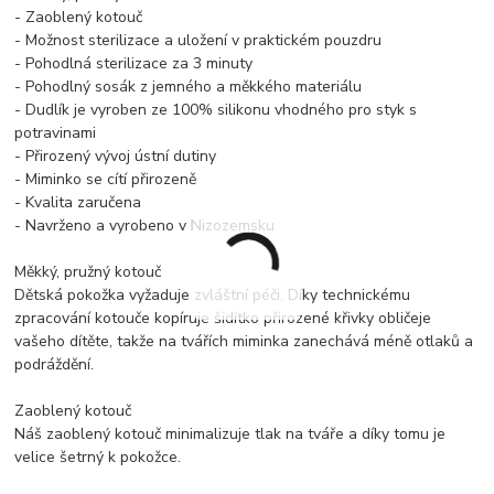
- Zaoblený kotouč
- Možnost sterilizace a uložení v praktickém pouzdru
- Pohodlná sterilizace za 3 minuty
- Pohodlný sosák z jemného a měkkého materiálu
- Dudlík je vyroben ze 100% silikonu vhodného pro styk s
potravinami
- Přirozený vývoj ústní dutiny
- Miminko se cítí přirozeně
- Kvalita zaručena
- Navrženo a vyrobeno v Nizozemsku
Měkký, pružný kotouč
Dětská pokožka vyžaduje zvláštní péči. Díky technickému
zpracování kotouče kopíruje šidítko přirozené křivky obličeje
vašeho dítěte, takže na tvářích miminka zanechává méně otlaků a
podráždění.
Zaoblený kotouč
Náš zaoblený kotouč minimalizuje tlak na tváře a díky tomu je
velice šetrný k pokožce.