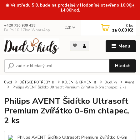
☀️ Ve středu 5.8. bude na prodejně v Hodoníně otevřeno 10:00 -
14:00hod.
0
ks
+420 730 939 438
CZK
za
0,00 Kč
Po-Pá 10-17hod WhatsApp
Menu
Hledat
Úvod
DĚTSKÉ POTŘEBY 🍼
KOJENÍ & KRMENÍ 🍼
Dudlíky
Avent
Philips AVENT Šidítko Ultrasoft Premium Zvířátko 0-6m chlapec, 2 ks
Philips AVENT Šidítko Ultrasoft
Premium Zvířátko 0-6m chlapec,
2 ks