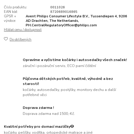
Číslo produktu:
0011026
EAN kód:
8720689016865
GPSR +
Avent Philips Consumer Lifestyle B.V., Tussendiepen 4, 9206
výrobce:
AD Drachten, The Netherlands,
PH.CentralRegulatoryOfficer@philips.com
Hlídat cenu / dostupnost
Do oblíbených
Opravíme a vyčistíme kočárky i autosedačky všech značek!
záruční i pozáruční servis, ECO parní čištění
Půjčovna dětských potřeb, kvalitně, výhodně a bez
starostí!
kočárky, autosedačky, postýlky, monitory dechu a další
potřebné věci
Doprava zdarma !
Doprava zdarma nad 1500,-Kč.
Kvalitní potřeby pro domací mazlíčky🐶
kočárky, pelíšky, vodítka, ortopedické matrace a jiné