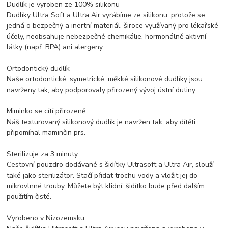
Dudlík je vyroben ze 100% silikonu
Dudlíky Ultra Soft a Ultra Air vyrábíme ze silikonu, protože se
jedná o bezpečný a inertní materiál, široce využívaný pro lékařské
účely, neobsahuje nebezpečné chemikálie, hormonálně aktivní
látky (např. BPA) ani alergeny.
Ortodontický dudlík
Naše ortodontické, symetrické, měkké silikonové dudlíky jsou
navrženy tak, aby podporovaly přirozený vývoj ústní dutiny.
Miminko se cítí přirozeně
Náš texturovaný silikonový dudlík je navržen tak, aby dítěti
připomínal maminčin prs.
Sterilizuje za 3 minuty
Cestovní pouzdro dodávané s šidítky Ultrasoft a Ultra Air, slouží
také jako sterilizátor. Stačí přidat trochu vody a vložit jej do
mikrovlnné trouby. Můžete být klidní, šidítko bude před dalším
použitím čisté.
Vyrobeno v Nizozemsku