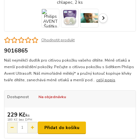
Ohodnotit produkt
9016865
Náš nejměkčí dudlík pro citlivou pokožku vašeho dítěte. Méně otlaků a
menší podráždění pokožky. Pečujte o citlivou pokožku s šidítkem Philips
Avent Ultrasoft. Náš mimořádně měkký* a pružný kotouč kopíruje křivky
tváře dítěte, zanechává méně otlaků a menší pod...
celý popis
Dostupnost
Na objednávku
229 Kč
/
ks
189 Kč
bez DPH
Přidat do košíku