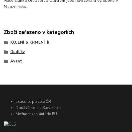
Naše šidítka Ultrasoft a Ultra Air jsou navržena a vyrobena v
Nizozemsku.
Zboží zařazeno v kategoriích
KOJENÍ & KRMENÍ 🍼
Dudlíky
Avent
Expedice po celé ČR
Dodáváme i na Slovensko
Možnost zaslání i do EU